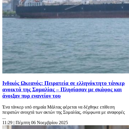
Ινδικός Ωκεανός: Πειρατεία σε ελληνόκτητο τάνκερ
ανοικτά της Σομαλίας – Πλησίασαν με σκάφος και
άνοιξαν πυρ εναντίον του
Ένα τάνκερ υπό σημαία Μάλτας φέρεται να δέχθηκε επίθεση
πειρατών ανοιχτά των ακτών της Σομαλίας, σύμφωνα με αναφορές
...
11:29
| Πέμπτη 06 Νοεμβρίου 2025