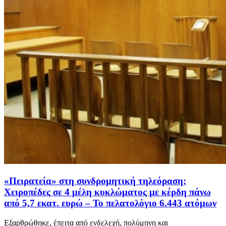
«Πειρατεία» στη συνδρομητική τηλεόραση:
Χειροπέδες σε 4 μέλη κυκλώματος με κέρδη πάνω
από 5,7 εκατ. ευρώ – Το πελατολόγιο 6.443 ατόμων
Εξαρθρώθηκε, έπειτα από ενδελεχή, πολύμηνη και