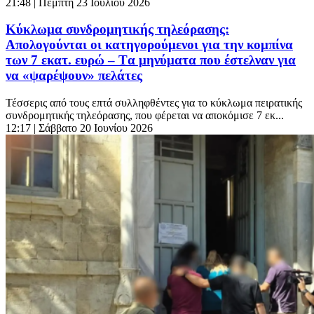
21:48
| Πέμπτη 23 Ιουλίου 2026
Κύκλωμα συνδρομητικής τηλεόρασης:
Aπολογούνται οι κατηγορούμενοι για την κομπίνα
των 7 εκατ. ευρώ – Tα μηνύματα που έστελναν για
να «ψαρέψουν» πελάτες
Τέσσερις από τους επτά συλληφθέντες για το κύκλωμα πειρατικής
συνδρομητικής τηλεόρασης, που φέρεται να αποκόμισε 7 εκ...
12:17
| Σάββατο 20 Ιουνίου 2026