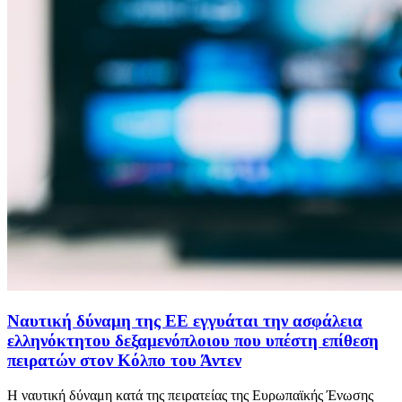
Ναυτική δύναμη της ΕΕ εγγυάται την ασφάλεια
ελληνόκτητου δεξαμενόπλοιου που υπέστη επίθεση
πειρατών στον Κόλπο του Άντεν
Η ναυτική δύναμη κατά της πειρατείας της Ευρωπαϊκής Ένωσης