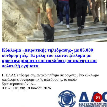
Κύκλωμα «πειρατικής τηλεόρασης» με 86.000
συνδρομητές: Τα μέλη του έκαναν ξέπλυμα με
κρυπτονομίσματα και επενδύσεις σε ακίνητα και
πολυτελή οχήματα
Η ΕΛΑΣ επέφερε σημαντικό πλήγμα σε οργανωμένο κύκλωμα
παράνομης συνδρομητικής τηλεόρασης, το οποίο
δραστηριοποιούνταν...
09:32
| Πέμπτη 18 Ιουνίου 2026