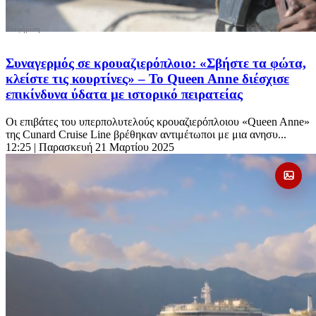
Συναγερμός σε κρουαζιερόπλοιο: «Σβήστε τα φώτα,
κλείστε τις κουρτίνες» – Το Queen Anne διέσχισε
επικίνδυνα ύδατα με ιστορικό πειρατείας
Οι επιβάτες του υπερπολυτελούς κρουαζιερόπλοιου «Queen Anne»
της Cunard Cruise Line βρέθηκαν αντιμέτωποι με μια ανησυ...
12:25
| Παρασκευή 21 Μαρτίου 2025