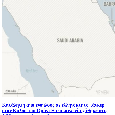
Κατάληψη από ενόπλους σε ελληνόκτητο τάνκερ
στον Κόλπο του Ομάν: Η επικοινωνία χάθηκε στις