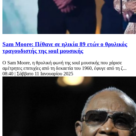
Sam Moore: Πέθανε σε ηλικία 89 ετών ο θρυλικός
τραγουδιστής της soul μουσικής
Ο Sam Moore, η θρυλική φωνή της soul μουσικής που χάρισε
αμέτρητες επιτυχίες από τη δεκαετία του 1960, έφυγε από τη ζ...
08:40
| Σάββατο 11 Ιανουαρίου 2025