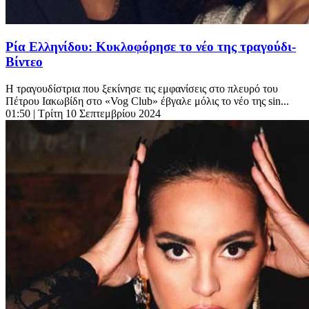
Ρία Ελληνίδου: Κυκλοφόρησε το νέο της τραγούδι-
Βίντεο
Η τραγουδίστρια που ξεκίνησε τις εμφανίσεις στο πλευρό του
Πέτρου Ιακωβίδη στο «Vog Club» έβγαλε μόλις το νέο της sin...
01:50
| Τρίτη 10 Σεπτεμβρίου 2024