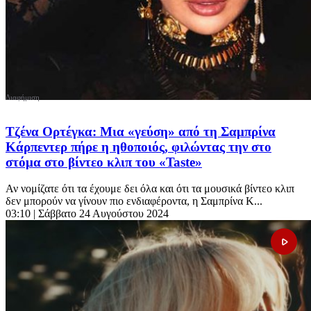
Τζένα Ορτέγκα: Μια «γεύση» από τη Σαμπρίνα
Κάρπεντερ πήρε η ηθοποιός, φιλώντας την στο
στόμα στο βίντεο κλιπ του «Taste»
Αν νομίζατε ότι τα έχουμε δει όλα και ότι τα μουσικά βίντεο κλιπ
δεν μπορούν να γίνουν πιο ενδιαφέροντα, η Σαμπρίνα Κ...
03:10
| Σάββατο 24 Αυγούστου 2024