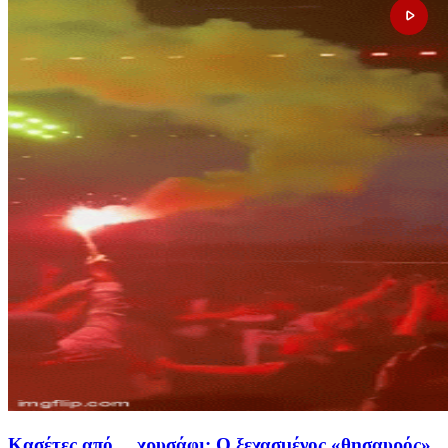
Κασέτες από… χρυσάφι: Ο ξεχασμένος «θησαυρός»