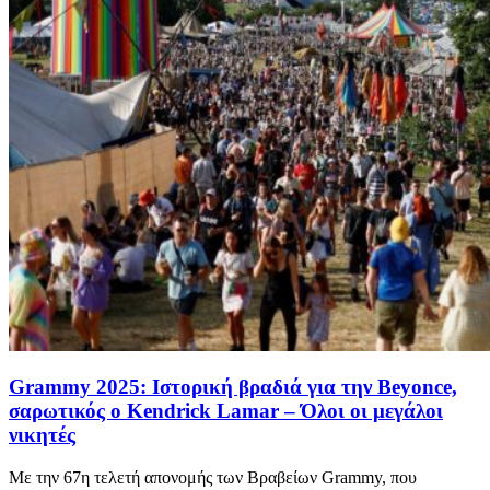
Grammy 2025: Ιστορική βραδιά για την Beyonce,
σαρωτικός ο Kendrick Lamar – Όλοι οι μεγάλοι
νικητές
Με την 67η τελετή απονομής των Βραβείων Grammy, που