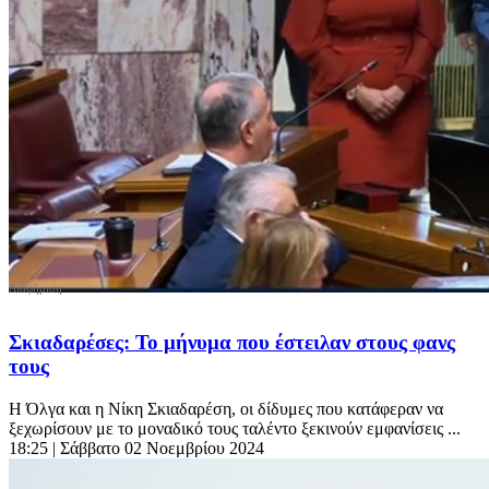
Σκιαδαρέσες: Το μήνυμα που έστειλαν στους φανς
τους
Η Όλγα και η Νίκη Σκιαδαρέση, οι δίδυμες που κατάφεραν να
ξεχωρίσουν με το μοναδικό τους ταλέντο ξεκινούν εμφανίσεις ...
18:25
| Σάββατο 02 Νοεμβρίου 2024