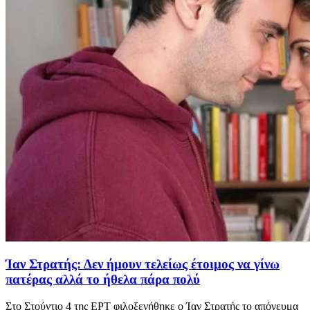
Ίαν Στρατής: Δεν ήμουν τελείως έτοιμος να γίνω
πατέρας αλλά το ήθελα πάρα πολύ
Στο Στούντιο 4 της ΕΡΤ φιλοξενήθηκε ο Ίαν Στρατής το απόγευμα