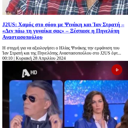
J2US: Χαμός στο σόου με Ψινάκη και Ίαν Στρατή –
«Δεν πάω τη γυναίκα σας» – Ξέσπασε η Πηνελόπη
Αναστασοπούλου
Η στιγμή για να αξιολογήσει ο Ηλίας Ψινάκης την εμφάνιση του
Ίαν Στρατή και της Πηνελόπης Αναστασοπούλου στο J2US έφτ...
00:10
| Κυριακή 28 Απριλίου 2024