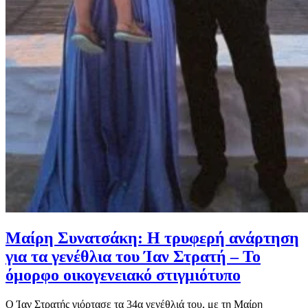
Μαίρη Συνατσάκη: Η τρυφερή ανάρτηση
για τα γενέθλια του Ίαν Στρατή – Το
όμορφο οικογενειακό στιγμιότυπο
Ο Ίαν Στρατής γιόρτασε τα 34α γενέθλιά του, με τη Μαίρη