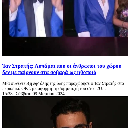
Ίαν Στρατής: Λυπάμαι που οι άνθρωποι του χώρου
δεν με παίρνουν στα σοβαρά ως ηθοποιό
Μία συνέντευξη εφ’ όλης της ύλης παραχώρησε ο Ίαν Στρατής στο
περιοδικό ΟΚ!, με αφορμή τη συμμετοχή του στο J2U...
15:38
| Σάββατο 09 Μαρτίου 2024