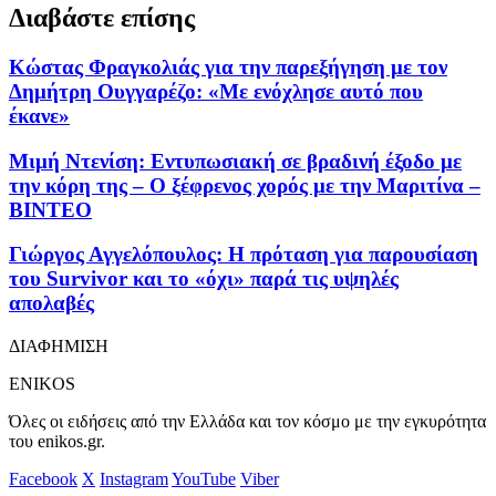
Διαβάστε επίσης
Κώστας Φραγκολιάς για την παρεξήγηση με τον
Δημήτρη Ουγγαρέζο: «Με ενόχλησε αυτό που
έκανε»
Μιμή Ντενίση: Εντυπωσιακή σε βραδινή έξοδο με
την κόρη της – Ο ξέφρενος χορός με την Μαριτίνα –
ΒΙΝΤΕΟ
Γιώργος Αγγελόπουλος: Η πρόταση για παρουσίαση
του Survivor και το «όχι» παρά τις υψηλές
απολαβές
ΔΙΑΦΗΜΙΣΗ
ENIKOS
Όλες οι ειδήσεις από την Ελλάδα και τον κόσμο με την εγκυρότητα
του enikos.gr.
Facebook
X
Instagram
YouTube
Viber