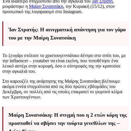
Ένα ιδιαίτερο στιγμιότυπο από την αγκαλιά του
Ίαν Στρατή,
μοιράστηκε η
Μαίρη Συνατσάκη
, την Κυριακή (15/12), στον
προσωπικό της λογαριασμό στο Instagram.
Ίαν Στρατής: Η αινιγματική απάντηση για τον γάμο
του με την Μαίρη Συνατσάκη
Το ζευγάρι στόλισε το χριστουγεννιάτικο δέντρο στο σπίτι του, με
την influencer – youtuber να είναι εκείνη, που τοποθέτησε ένα
λευκό αστέρι στην κορυφή, όσο ο σύντροφός της την κρατούσε
στην αγκαλιά του.
Στο καρουζέλ της ανάρτησης της Μαίρης Συνατσάκη βλέπουμε
ακόμα εννέα στιγμιότυπα από τις δύο πρώτες εβδομάδες του
Δεκέμβρη, σε πολλές από τις οποίες επικρατεί το γιορτινό κλίμα
των Χριστουγέννων.
Μαίρη Συνατσάκη: Η στιγμή που η 2 ετών κόρη της
προσπαθεί να σβήσει την τούρτα γενεθλίων της –