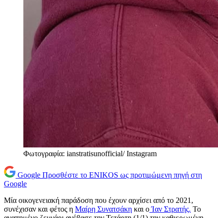
Φωτογραφία: ianstratisunofficial/ Instagram
Google
Προσθέστε το ENIKOS ως προτιμώμενη πηγή στη
Google
Μία οικογενειακή παράδοση που έχουν αρχίσει από το 2021,
συνέχισαν και φέτος η
Μαίρη Συνατσάκη
και ο
Ίαν Στρατής.
Το
αγαπημένο ζευγάρι ανέβασε την Τετάρτη (1/1) την καθιερωμένη