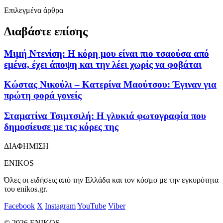
Επιλεγμένα άρθρα
Διαβάστε επίσης
Μιμή Ντενίση: Η κόρη μου είναι πιο τσαούσα από
εμένα, έχει άποψη και την λέει χωρίς να φοβάται
Κώστας Νικούλι – Κατερίνα Μαούτσου: Έγιναν για
πρώτη φορά γονείς
Σταματίνα Τσιμτσιλή: Η γλυκιά φωτογραφία που
δημοσίευσε με τις κόρες της
ΔΙΑΦΗΜΙΣΗ
ENIKOS
Όλες οι ειδήσεις από την Ελλάδα και τον κόσμο με την εγκυρότητα
του enikos.gr.
Facebook
X
Instagram
YouTube
Viber
© 2026 ENIKOS