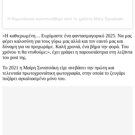
Η δημοσίευση κοινοποιήθηκε από το χρήστη Mary Synatsaki (@mairiboo)
«Η καθιερωμένη… Ευχόμαστε ένα φαντασμαγορικό 2025. Να μας
φέρει καλοσύνη για τους γύρω μας αλλά και τον εαυτό μας και
δύναμη για να προχωράμε. Καλή χρονιά, ένα βήμα την φορά. Του
χρόνου τι θα ντυθούμε;», έχει γράψει η παρουσιάστρια στη λεζάντα
του post της.
Το 2021 η Μαίρη Συνατσάκη είχε ανεβάσει την πρώτη και
τελευταία πρωτοχρονιάτικη φωτογραφία, στην οποία το ζευγάρι
ποζάρει αγκαλιασμένο μόνο του.