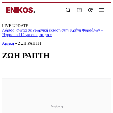
ENIKOS
.
LIVE UPDATE
Λάρισα: Φωτιά σε γεωργική έκταση στην Κρήνη Φαρσάλων –
Ήχησε το 112 για ετοιμότητα
»
Αρχική
»
ΖΩΗ ΡΑΠΤΗ
ΖΩΗ ΡΑΠΤΗ