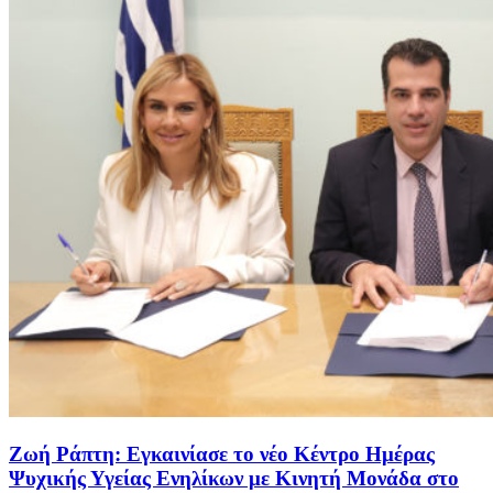
Ζωή Ράπτη: Εγκαινίασε το νέο Κέντρο Ημέρας
Ψυχικής Υγείας Ενηλίκων με Κινητή Μονάδα στο