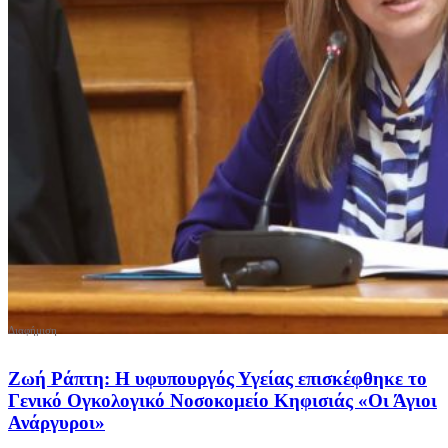
Ζωή Ράπτη: Η υφυπουργός Υγείας επισκέφθηκε το
Γενικό Ογκολογικό Νοσοκομείο Κηφισιάς «Οι Άγιοι
Ανάργυροι»