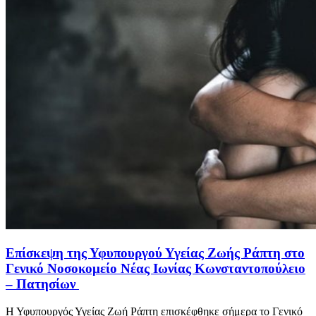
Επίσκεψη της Υφυπουργού Υγείας Ζωής Ράπτη στο
Γενικό Νοσοκομείο Νέας Ιωνίας Κωνσταντοπούλειο
– Πατησίων
Η Υφυπουργός Υγείας Ζωή Ράπτη επισκέφθηκε σήμερα το Γενικό