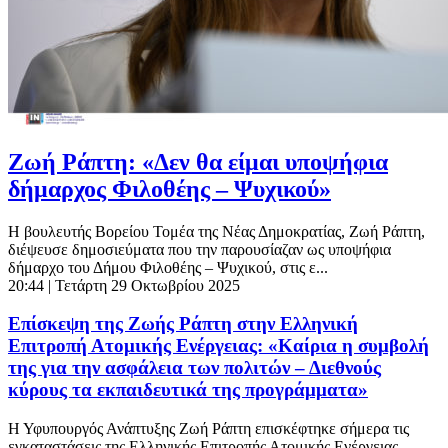
Ζωή Ράπτη: «Δεν θα είμαι υποψήφια
δήμαρχος Φιλοθέης – Ψυχικού»
Η βουλευτής Βορείου Τομέα της Νέας Δημοκρατίας, Ζωή Ράπτη,
διέψευσε δημοσιεύματα που την παρουσίαζαν ως υποψήφια
δήμαρχο του Δήμου Φιλοθέης – Ψυχικού, στις ε...
20:44
| Τετάρτη 29 Οκτωβρίου 2025
Επίσκεψη της Ζωής Ράπτη στην Ελληνική
Επιτροπή Ατομικής Ενέργειας: «Καίρια η συμβολή
της για την ασφάλεια των πολιτών – Διεθνούς
κύρους τα εκπαιδευτικά της προγράμματα»
Η Υφυπουργός Ανάπτυξης Ζωή Ράπτη επισκέφτηκε σήμερα τις
εγκαταστάσεις της Ελληνικής Επιτροπής Ατομικής Ενέργειας