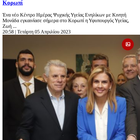
Κορωπί
Ένα νέο Κέντρο Ημέρας Ψυχικής Υγείας Ενηλίκων με Κινητή
Μονάδα εγκαινίασε σήμερα στο Κορωπί η Υφυπουργός Υγείας,
Ζωή ...
20:58
| Τετάρτη 05 Απριλίου 2023