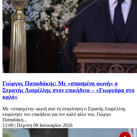
Γιώργος Παπαδάκης: Με «σπασμένη φωνή» ο
Στρατής Λιαρέλλης στον επικήδειο – «Γιωργάρα στο
καλό»
Με «σπασμένη» φωνή από τη συγκίνηση ο Στρατής Λιαρέλλης
εκφώνησε τον επικήδειο για τον καλό φίλο του, Γιώργο
Παπαδάκη...
12:09
| Πέμπτη 08 Ιανουαρίου 2026