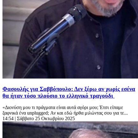
Φασουλής για Σαββόπουλο: Δεν ξέρω αν χωρίς εσένα
θα ήταν τόσο πλούσιο το ελληνικό τραγούδι
«Διονύση μου τι πράγματα είναι αυτά αγόρι μου; Έτσι είπαμε
ξαφνικά ένα unplugged; Αν και εδώ ήρθα μιλώντας σου για τε...
14:54
| Σάββατο 25 Οκτωβρίου 2025