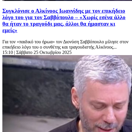
Συγκλόνισε ο Αλκίνοος Ιωαννίδης με τον επικήδειο
λόγο του για τον Σαββόπουλο – «Χωρίς εσένα άλλο
θα ήταν το τραγούδι μας, άλλοι θα ήμασταν κι
εμείς»
Για τον «παιδικό του ήρωα» τον Διονύση Σαββόπουλο μίλησε στον
επικήδειο λόγο του ο συνθέτης και τραγουδιστής Αλκίνοος...
15:10
| Σάββατο 25 Οκτωβρίου 2025