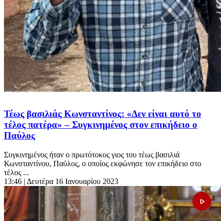
Τέως βασιλιάς Κωνσταντίνος: «Δεν είναι αυτό το
τέλος πατέρα» – Συγκινημένος στον επικήδειο ο
Παύλος
Συγκινημένος ήταν ο πρωτότοκος γιος του τέως βασιλιά
Κωνσταντίνου, Παύλος, ο οποίος εκφώνησε τον επικήδειο στο
τέλος ...
13:46
| Δευτέρα 16 Ιανουαρίου 2023