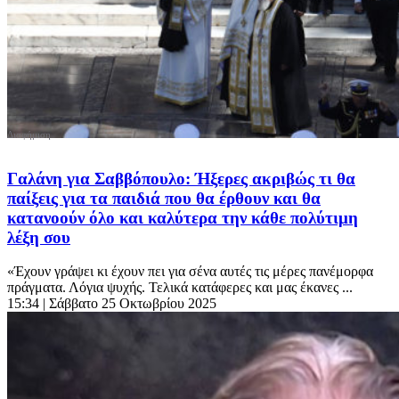
Γαλάνη για Σαββόπουλο: Ήξερες ακριβώς τι θα
παίξεις για τα παιδιά που θα έρθουν και θα
κατανοούν όλο και καλύτερα την κάθε πολύτιμη
λέξη σου
«Έχουν γράψει κι έχουν πει για σένα αυτές τις μέρες πανέμορφα
πράγματα. Λόγια ψυχής. Τελικά κατάφερες και μας έκανες ...
15:34
| Σάββατο 25 Οκτωβρίου 2025