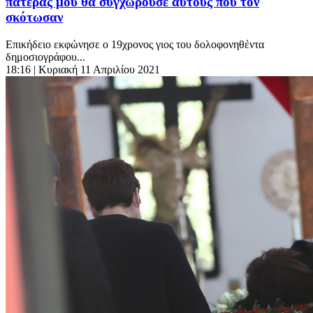
πατέρας μου θα συγχωρούσε αυτούς που τον
σκότωσαν
Επικήδειο εκφώνησε ο 19χρονος γιος του δολοφονηθέντα
δημοσιογράφου...
18:16
| Κυριακή 11 Απριλίου 2021