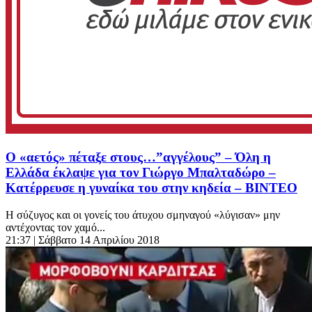
Ο «αετός» πέταξε στους…”αγγέλους” – Όλη η
Ελλάδα έκλαψε για τον Γιώργο Μπαλταδώρο –
Κατέρρευσε η γυναίκα του στην κηδεία – ΒΙΝΤΕΟ
Η σύζυγος και οι γονείς του άτυχου σμηναγού «λύγισαν» μην
αντέχοντας τον χαμό...
21:37
| Σάββατο 14 Απριλίου 2018