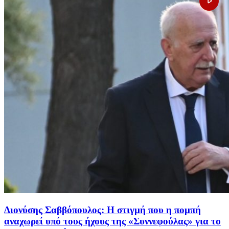
Διονύσης Σαββόπουλος: Η στιγμή που η πομπή
αναχωρεί υπό τους ήχους της «Συννεφούλας» για το