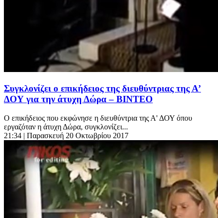
Συγκλονίζει ο επικήδειος της διευθύντριας της Α’
ΔΟΥ για την άτυχη Δώρα – ΒΙΝΤΕΟ
Ο επικήδειος που εκφώνησε η διευθύντρια της Α' ΔΟΥ όπου
εργαζόταν η άτυχη Δώρα, συγκλονίζει...
21:34
| Παρασκευή 20 Οκτωβρίου 2017