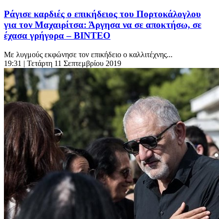
Ράγισε καρδιές ο επικήδειος του Πορτοκάλογλου
για τον Μαχαιρίτσα: Άργησα να σε αποκτήσω, σε
έχασα γρήγορα – ΒΙΝΤΕΟ
Με λυγμούς εκφώνησε τον επικήδειο ο καλλιτέχνης...
19:31
| Τετάρτη 11 Σεπτεμβρίου 2019