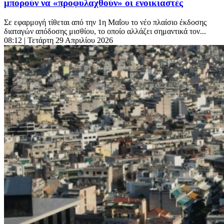
μπορούν να «προφυλαχθούν» οι ενοικιαστές
Σε εφαρμογή τίθεται από την 1η Μαΐου το νέο πλαίσιο έκδοσης
διαταγών απόδοσης μισθίου, το οποίο αλλάζει σημαντικά τον...
08:12
| Τετάρτη 29 Απριλίου 2026