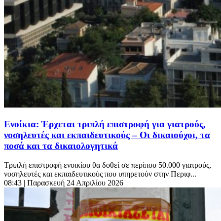
Ενοίκια: Έρχεται τριπλή επιστροφή για γιατρούς,
νοσηλευτές και εκπαιδευτικούς – Οι δικαιούχοι, τα
ποσά και τα δικαιολογητικά
Τριπλή επιστροφή ενοικίου θα δοθεί σε περίπου 50.000 γιατρούς,
νοσηλευτές και εκπαιδευτικούς που υπηρετούν στην Περιφ...
08:43
| Παρασκευή 24 Απριλίου 2026