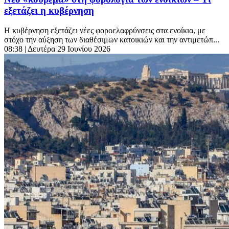
εξετάζει η κυβέρνηση
Η κυβέρνηση εξετάζει νέες φοροελαφρύνσεις στα ενοίκια, με
στόχο την αύξηση των διαθέσιμων κατοικιών και την αντιμετώπ...
08:38
| Δευτέρα 29 Ιουνίου 2026