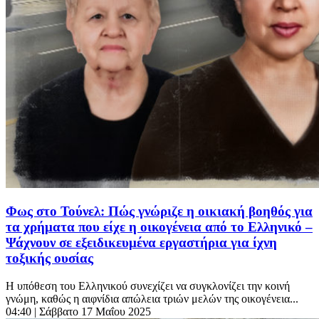
Φως στο Τούνελ: Πώς γνώριζε η οικιακή βοηθός για
τα χρήματα που είχε η οικογένεια από το Ελληνικό –
Ψάχνουν σε εξειδικευμένα εργαστήρια για ίχνη
τοξικής ουσίας
Η υπόθεση του Ελληνικού συνεχίζει να συγκλονίζει την κοινή
γνώμη, καθώς η αιφνίδια απώλεια τριών μελών της οικογένεια...
04:40
| Σάββατο 17 Μαΐου 2025