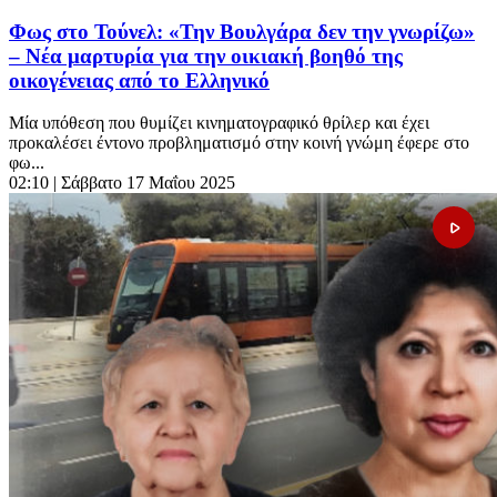
Φως στο Τούνελ: «Την Βουλγάρα δεν την γνωρίζω»
– Νέα μαρτυρία για την οικιακή βοηθό της
οικογένειας από το Ελληνικό
Μία υπόθεση που θυμίζει κινηματογραφικό θρίλερ και έχει
προκαλέσει έντονο προβληματισμό στην κοινή γνώμη έφερε στο
φω...
02:10
| Σάββατο 17 Μαΐου 2025