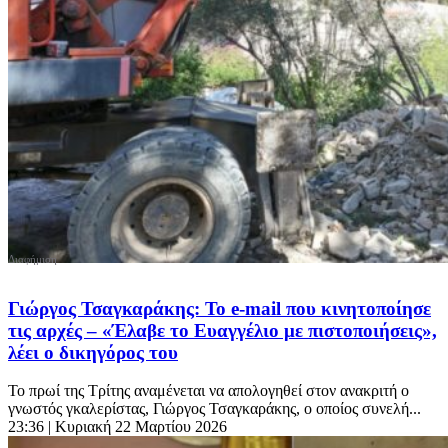
Γιώργος Τσαγκαράκης: Το e-mail που κινητοποίησε
τις αρχές – «Έλαβε το Ευαγγέλιο με πιστοποιήσεις»,
λέει ο δικηγόρος του
Το πρωί της Τρίτης αναμένεται να απολογηθεί στον ανακριτή ο
γνωστός γκαλερίστας, Γιώργος Τσαγκαράκης, ο οποίος συνελή...
23:36
| Κυριακή 22 Μαρτίου 2026