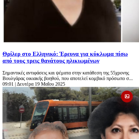
Θρίλερ στο Ελληνικό: Έρευνα για κύκλωμα πίσω
από τους τρεις θανάτους ηλικιωμένων
Σημαντικές αντιφάσεις και ψέματα στην κατάθεση της 55χρονης
Βουλγάρας οικιακής βοηθού, που αποτελεί κομβικό πρόσωπο σ...
09:01
| Δευτέρα 19 Μαΐου 2025