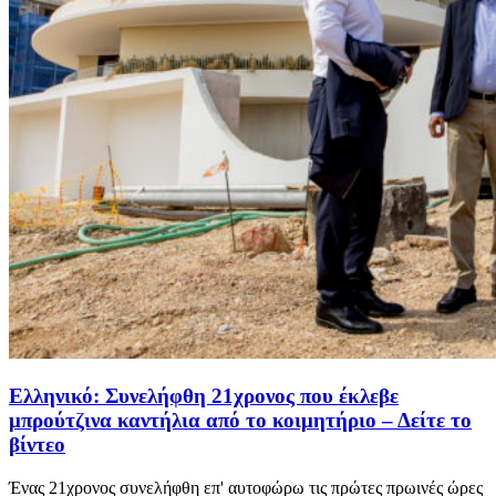
Ελληνικό: Συνελήφθη 21χρονος που έκλεβε
μπρούτζινα καντήλια από το κοιμητήριο – Δείτε το
βίντεο
Ένας 21χρονος συνελήφθη επ' αυτοφώρω τις πρώτες πρωινές ώρες