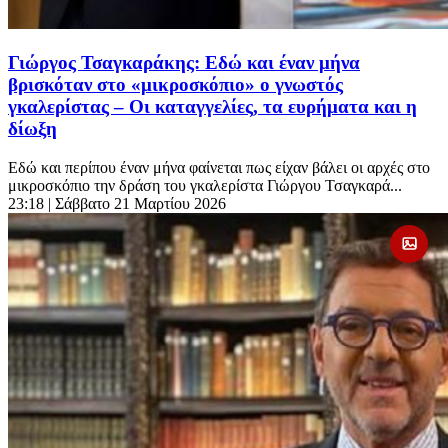
Γιώργος Τσαγκαράκης: Εδώ και έναν μήνα
βρισκόταν στο «μικροσκόπιο» ο γνωστός
γκαλερίστας – Οι καταγγελίες, τα ευρήματα και η
δίωξη
Εδώ και περίπου έναν μήνα φαίνεται πως είχαν βάλει οι αρχές στο
μικροσκόπιο την δράση του γκαλερίστα Γιώργου Τσαγκαρά...
23:18
| Σάββατο 21 Μαρτίου 2026