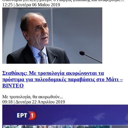
12:25
| Δευτέρα 06 Μαΐου 2019
Σταθάκης: Με τροπολογία ακυρώνονται τα
πρόστιμα για πολεοδομικές παραβάσεις στο Μάτι –
ΒΙΝΤΕΟ
Με τροπολογία, θα ακυρωθούν...
09:18
| Δευτέρα 22 Απριλίου 2019