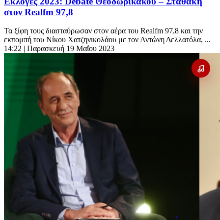
Εκλογές 2023: Debate Θεοδωρικάκου – Σταθάκη
στον Realfm 97,8
Τα ξίφη τους διασταύρωσαν στον αέρα του Realfm 97,8 και την
εκπομπή του Νίκου Χατζηνικολάου με τον Αντώνη Δελλατόλα, ...
14:22
| Παρασκευή 19 Μαΐου 2023