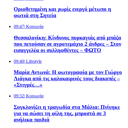
Οριοθετημένη και χωρίς ενεργό μέτωπο η
φωτιά στη Σητεία
09:47
| Κοινωνία
Θεσσαλονίκη: Κίνδυνος πυρκαγιάς από μπάζα
που πετούσαν σε αγροτεμάχιο 2 άνδρες – Στον
εισαγγελέα οι συλληφθέντες – ΦΩΤΟ
09:40
| Lifestyle
Μαρία Αντωνά: Η φωτογραφία με τον Γιώργο
Λιάγκα από τις καλοκαιρινές τους διακοπές –
«Στιγμές…»
09:32
| Κοινωνία
Συγκλονίζει η τραγωδία στα Μάλια: Πνίγηκε
για να σώσει τη φίλη της, μπροστά σε 3
ανήλικα παιδιά