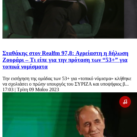
Σταθάκης στον Realfm 97,8: Αχρείαστη η δήλωση
Ζουράρι – Τι είπε για την πρόταση των “53+” για
τοπικά νομίσματα
Την εισήγηση της ομάδας των 53+ για «τοπικό νόμισμα» κλήθηκε
να σχολιάσει ο πρώην υπουργός του ΣΥΡΙΖΑ και υποψήφιος β...
17:03
| Τρίτη 09 Μαΐου 2023