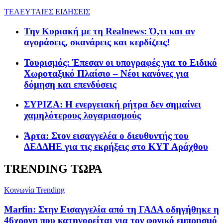
ΤΕΛΕΥΤΑΙΕΣ ΕΙΔΗΣΕΙΣ
Την Κυριακή με τη Realnews: Ό,τι και αν
αγοράσεις, σκανάρεις και κερδίζεις!
Τουρισμός: Έπεσαν οι υπογραφές για το Ειδικό
Χωροταξικό Πλαίσιο – Νέοι κανόνες για
δόμηση και επενδύσεις
ΣΥΡΙΖΑ: Η ενεργειακή ρήτρα δεν σημαίνει
χαμηλότερους λογαριασμούς
Άρτα: Στον εισαγγελέα ο διευθυντής του
ΔΕΔΔΗΕ για τις εκρήξεις στο ΚΥΤ Αράχθου
TRENDING ΤΩΡΑ
Κοινωνία
Trending
Marfin: Στην Εισαγγελία από τη ΓΑΔΑ οδηγήθηκε η
46χρονη που κατηγορείται για τον φονικό εμπρησμό