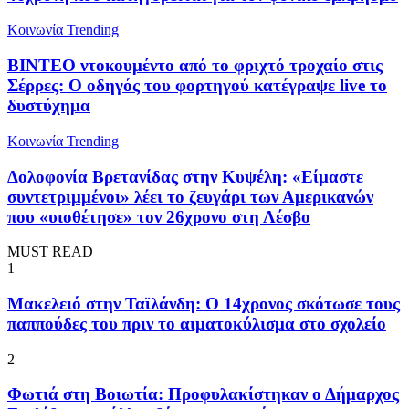
Κοινωνία
Trending
ΒΙΝΤΕΟ ντοκουμέντο από το φριχτό τροχαίο στις
Σέρρες: Ο οδηγός του φορτηγού κατέγραψε live το
δυστύχημα
Κοινωνία
Trending
Δολοφονία Βρετανίδας στην Κυψέλη: «Είμαστε
συντετριμμένοι» λέει το ζευγάρι των Αμερικανών
που «υιοθέτησε» τον 26χρονο στη Λέσβο
MUST READ
1
Μακελειό στην Ταϊλάνδη: Ο 14χρονος σκότωσε τους
παππούδες του πριν το αιματοκύλισμα στο σχολείο
2
Φωτιά στη Βοιωτία: Προφυλακίστηκαν ο Δήμαρχος