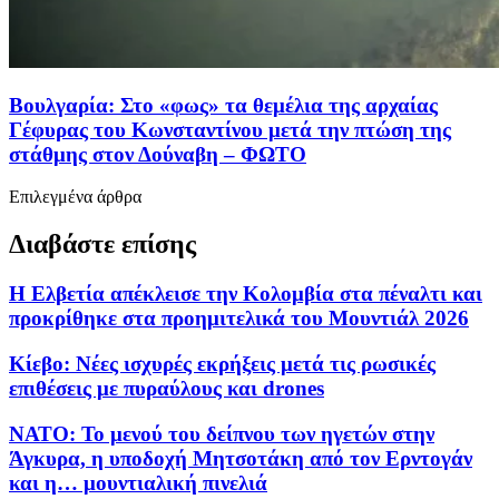
Βουλγαρία: Στο «φως» τα θεμέλια της αρχαίας
Γέφυρας του Κωνσταντίνου μετά την πτώση της
στάθμης στον Δούναβη – ΦΩΤΟ
Επιλεγμένα άρθρα
Διαβάστε επίσης
Η Ελβετία απέκλεισε την Κολομβία στα πέναλτι και
προκρίθηκε στα προημιτελικά του Μουντιάλ 2026
Κίεβο: Νέες ισχυρές εκρήξεις μετά τις ρωσικές
επιθέσεις με πυραύλους και drones
ΝΑΤΟ: Το μενού του δείπνου των ηγετών στην
Άγκυρα, η υποδοχή Μητσοτάκη από τον Ερντογάν
και η… μουντιαλική πινελιά