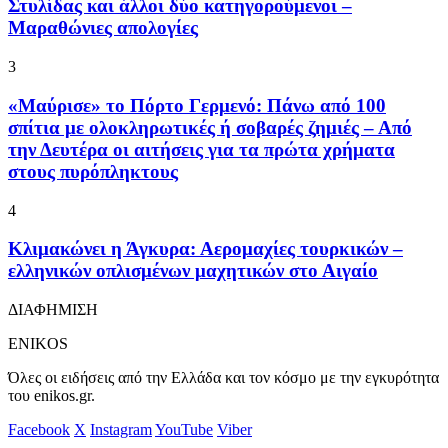
Στυλίδας και άλλοι δύο κατηγορούμενοι –
Μαραθώνιες απολογίες
3
«Μαύρισε» το Πόρτο Γερμενό: Πάνω από 100
σπίτια με ολοκληρωτικές ή σοβαρές ζημιές – Από
την Δευτέρα οι αιτήσεις για τα πρώτα χρήματα
στους πυρόπληκτους
4
Κλιμακώνει η Άγκυρα: Αερομαχίες τουρκικών –
ελληνικών οπλισμένων μαχητικών στο Αιγαίο
ΔΙΑΦΗΜΙΣΗ
ENIKOS
Όλες οι ειδήσεις από την Ελλάδα και τον κόσμο με την εγκυρότητα
του enikos.gr.
Facebook
X
Instagram
YouTube
Viber