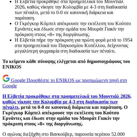
Η Ελβετία προκρίθηκε στα προημιτελικά του Μουντιάλ
2026, καθώς νίκησε την Κολομβία με 4-3 στη διαδικασία
των πέναλτι, μετά το 0-0 σε κανονική διάρκεια και
παράταση.
Ο Γκρέγκορ Κόμπελ απέκρουσε την εκτέλεση του Κούτσο
Ερνάντες και έδωσε στην ομάδα του Μουράτ Γιακίν την
πρόκριση στους «8» της διοργάνωσης.
Η Ελβετία πήρε την πρόκριση για πρώτη φορά μετά το 1954
στα προημιτελικά του Παγκοσμίου Κυπέλλου, δείχνοντας
μεγαλύτερη ψυχραιμία στη διαδικασία των πέναλτι.
Το κείμενο κάθε σύνοψης ελέγχεται από δημοσιογράφους του
ENIKOS
Google
Προσθέστε το ENIKOS ως προτιμώμενη πηγή στη
Google
Η Ελβετία προκρίθηκε στα προημιτελικά του Μουντιάλ 2026,
καθώς νίκησε την Κολομβία με 4-3 στη διαδικασία των
πέναλτι
, μετά το 0-0 σε κανονική διάρκεια και παράταση. Ο
Γκρέγκορ Κόμπελ απέκρουσε την εκτέλεση του Κούτσο
Ερνάντες και έδωσε στην ομάδα του Μουράτ Γιακίν την
πρόκριση στους «8» της διοργάνωσης.
Ο αγώνας διεξήχθη στο Βανκούβερ, παρουσία περίπου 52.000