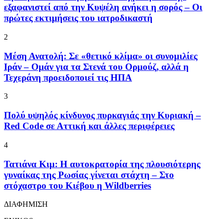
εξαφανιστεί από την Κυψέλη ανήκει η σορός – Οι
πρώτες εκτιμήσεις του ιατροδικαστή
2
Μέση Ανατολή: Σε «θετικό κλίμα» οι συνομιλίες
Ιράν – Ομάν για τα Στενά του Ορμούζ, αλλά η
Τεχεράνη προειδοποιεί τις ΗΠΑ
3
Πολύ υψηλός κίνδυνος πυρκαγιάς την Κυριακή –
Red Code σε Αττική και άλλες περιφέρειες
4
Τατιάνα Κιμ: Η αυτοκρατορία της πλουσιότερης
γυναίκας της Ρωσίας γίνεται στάχτη – Στο
στόχαστρο του Κιέβου η Wildberries
ΔΙΑΦΗΜΙΣΗ