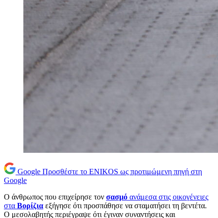
Google
Προσθέστε το ENIKOS ως προτιμώμενη πηγή στη
Google
Ο άνθρωπος που επιχείρησε τον
σασμό
ανάμεσα στις οικογένειες
στα
Βορίζια
εξήγησε ότι προσπάθησε να σταματήσει τη βεντέτα.
Ο μεσολαβητής περιέγραψε ότι έγιναν συναντήσεις και