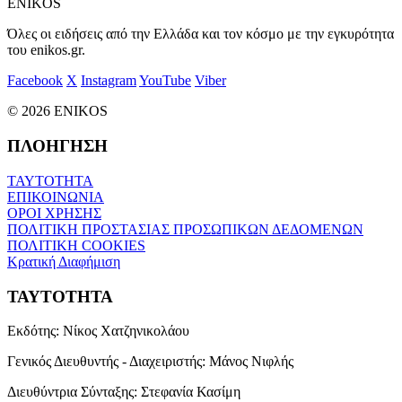
ENIKOS
Όλες οι ειδήσεις από την Ελλάδα και τον κόσμο με την εγκυρότητα
του enikos.gr.
Facebook
X
Instagram
YouTube
Viber
© 2026 ENIKOS
ΠΛΟΗΓΗΣΗ
ΤΑΥΤΟΤΗΤΑ
ΕΠΙΚΟΙΝΩΝΙΑ
ΟΡΟΙ ΧΡΗΣΗΣ
ΠΟΛΙΤΙΚΗ ΠΡΟΣΤΑΣΙΑΣ ΠΡΟΣΩΠΙΚΩΝ ΔΕΔΟΜΕΝΩΝ
ΠΟΛΙΤΙΚΗ COOKIES
Κρατική Διαφήμιση
ΤΑΥΤΟΤΗΤΑ
Εκδότης:
Νίκος Χατζηνικολάου
Γενικός Διευθυντής - Διαχειριστής:
Μάνος Νιφλής
Διευθύντρια Σύνταξης:
Στεφανία Κασίμη