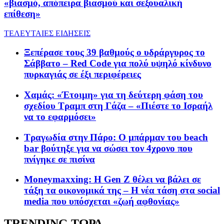
«βιασμό, απόπειρα βιασμού και σεξουαλική
επίθεση»
ΤΕΛΕΥΤΑΙΕΣ ΕΙΔΗΣΕΙΣ
Ξεπέρασε τους 39 βαθμούς ο υδράργυρος το
Σάββατο – Red Code για πολύ υψηλό κίνδυνο
πυρκαγιάς σε έξι περιφέρειες
Χαμάς: «Έτοιμη» για τη δεύτερη φάση του
σχεδίου Τραμπ στη Γάζα – «Πιέστε το Ισραήλ
να το εφαρμόσει»
Τραγωδία στην Πάρο: Ο μπάρμαν του beach
bar βούτηξε για να σώσει τον 4χρονο που
πνίγηκε σε πισίνα
Moneymaxxing: Η Gen Z θέλει να βάλει σε
τάξη τα οικονομικά της – Η νέα τάση στα social
media που υπόσχεται «ζωή αφθονίας»
TRENDING ΤΩΡΑ