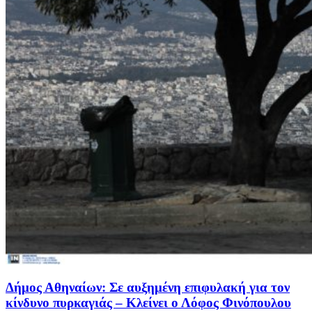
Δήμος Αθηναίων: Σε αυξημένη επιφυλακή για τον
κίνδυνο πυρκαγιάς – Κλείνει ο Λόφος Φινόπουλου