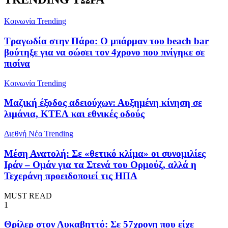
Κοινωνία
Trending
Τραγωδία στην Πάρο: Ο μπάρμαν του beach bar
βούτηξε για να σώσει τον 4χρονο που πνίγηκε σε
πισίνα
Κοινωνία
Trending
Μαζική έξοδος αδειούχων: Αυξημένη κίνηση σε
λιμάνια, ΚΤΕΛ και εθνικές οδούς
Διεθνή Νέα
Trending
Μέση Ανατολή: Σε «θετικό κλίμα» οι συνομιλίες
Ιράν – Ομάν για τα Στενά του Ορμούζ, αλλά η
Τεχεράνη προειδοποιεί τις ΗΠΑ
MUST READ
1
Θρίλερ στον Λυκαβηττό: Σε 57χρονη που είχε