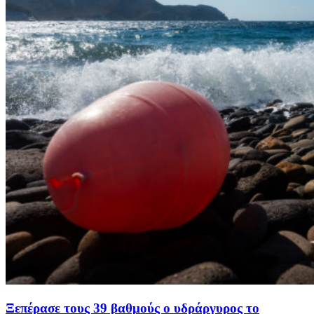
Ξεπέρασε τους 39 βαθμούς ο υδράργυρος το