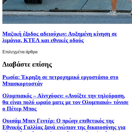
Μαζική έξοδος αδειούχων: Αυξημένη κίνηση σε
λιμάνια, ΚΤΕΛ και εθνικές οδούς
Επιλεγμένα άρθρα
Διαβάστε επίσης
Ρωσία: Έκρηξη σε πετροχημικό εργοστάσιο στo
Μπασκορτοστάν
Ολυμπιακός – Αϊντχόφεν: «Ανοίξτε την τηλεόραση,
θα είναι πολύ ωραίο ματς με τον Ολυμπιακό» τόνισε
ο Πέτερ Μπος
Ουισάμ Μπεν Γεντέρ: Ο πρώην επιθετικός της
Εθνικής Γαλλίας ξανά ενώπιον της δικαιοσύνης για