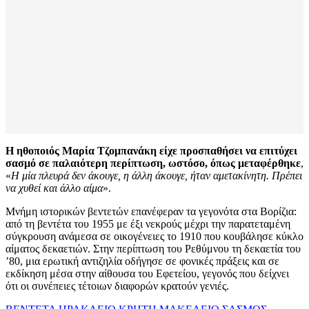
Η ηθοποιός Μαρία Τζομπανάκη είχε προσπαθήσει να επιτύχει
σασμό σε παλαιότερη περίπτωση, ωστόσο, όπως μεταφέρθηκε
,
«
Η μία πλευρά δεν άκουγε, η άλλη άκουγε, ήταν αμετακίνητη. Πρέπει
να χυθεί και άλλο αίμα
».
Μνήμη ιστορικών βεντετών επανέφεραν τα γεγονότα στα Βορίζια:
από τη βεντέτα του 1955 με έξι νεκρούς μέχρι την παρατεταμένη
σύγκρουση ανάμεσα σε οικογένειες το 1910 που κουβάλησε κύκλο
αίματος δεκαετιών. Στην περίπτωση του Ρεθύμνου τη δεκαετία του
’80, μια ερωτική αντιζηλία οδήγησε σε φονικές πράξεις και σε
εκδίκηση μέσα στην αίθουσα του Εφετείου, γεγονός που δείχνει
ότι οι συνέπειες τέτοιων διαφορών κρατούν γενιές.