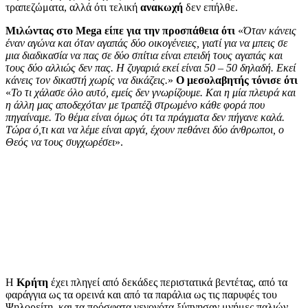
τραπεζώματα, αλλά ότι τελική
ανακωχή
δεν επήλθε.
Μιλώντας στο Mega είπε για την προσπάθεια ότι
«
Όταν κάνεις
έναν αγώνα και όταν αγαπάς δύο οικογένειες, γιατί για να μπεις σε
μια διαδικασία να πας σε δύο σπίτια είναι επειδή τους αγαπάς και
τους δύο αλλιώς δεν πας. Η ζυγαριά εκεί είναι 50 – 50 δηλαδή. Εκεί
κάνεις τον δικαστή χωρίς να δικάζεις.
»
Ο μεσολαβητής τόνισε ότι
«
Το τι χάλασε όλο αυτό, εμείς δεν γνωρίζουμε. Και η μία πλευρά και
η άλλη μας αποδεχόταν με τραπέζι στρωμένο κάθε φορά που
πηγαίναμε. Το θέμα είναι όμως ότι τα πράγματα δεν πήγανε καλά.
Τώρα ό,τι και να λέμε είναι αργά, έχουν πεθάνει δύο άνθρωποι, ο
Θεός να τους συγχωρέσει
».
Η
Κρήτη
έχει πληγεί από δεκάδες περιστατικά βεντέτας, από τα
φαράγγια ως τα ορεινά και από τα παράλια ως τις παρυφές του
Ψηλορείτη, και τα πρόσφατα γεγονότα ξύπνησαν μνήμες παλιών