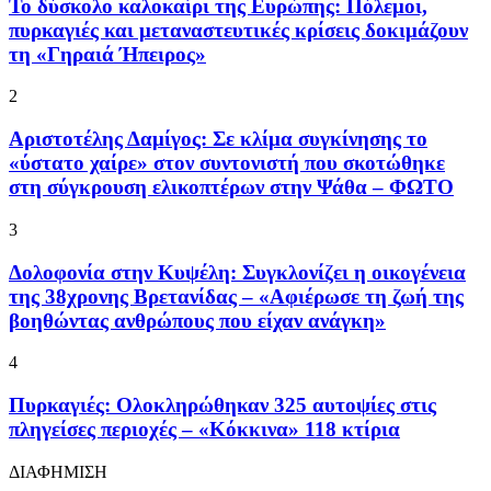
To δύσκολο καλοκαίρι της Ευρώπης: Πόλεμοι,
πυρκαγιές και μεταναστευτικές κρίσεις δοκιμάζουν
τη «Γηραιά Ήπειρος»
2
Αριστοτέλης Δαμίγος: Σε κλίμα συγκίνησης το
«ύστατο χαίρε» στον συντονιστή που σκοτώθηκε
στη σύγκρουση ελικοπτέρων στην Ψάθα – ΦΩΤΟ
3
Δολοφονία στην Κυψέλη: Συγκλονίζει η οικογένεια
της 38χρονης Βρετανίδας – «Αφιέρωσε τη ζωή της
βοηθώντας ανθρώπους που είχαν ανάγκη»
4
Πυρκαγιές: Ολοκληρώθηκαν 325 αυτοψίες στις
πληγείσες περιοχές – «Κόκκινα» 118 κτίρια
ΔΙΑΦΗΜΙΣΗ