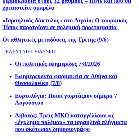
θερμοκρασία στους 32 βαθμούς – Πότε και πού θα
χρειαστείτε ομπρέλα
«Iσραηλινός δάκτυλος» στο Αιγαίο: Ο τουρκικός
Τύπος παροτρύνει σε πολεμική προετοιμασία
Οι αθλητικές μεταδόσεις της Τρίτης (9/6)
ΤΕΛΕΥΤΑΙΕΣ ΕΙΔΗΣΕΙΣ
Οι πολιτικές εφημερίδες 7/8/2026
Εφημερεύοντα φαρμακεία σε Αθήνα και
Θεσσαλονίκη (7/8)
Εορτολόγιο: Ποιοι γιορτάζουν σήμερα 7
Αυγούστου
Λίβανος: Τρεις ΜΚΟ καταγγέλλουν ως
«έγκλημα πολέμου» τα ισραηλινά πλήγματα
που σκότωσαν δημοσιογράφο