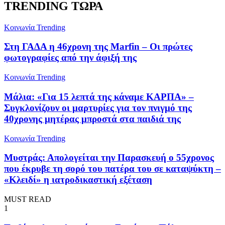
TRENDING ΤΩΡΑ
Κοινωνία
Trending
Στη ΓΑΔΑ η 46χρονη της Marfin – Οι πρώτες
φωτογραφίες από την άφιξή της
Κοινωνία
Trending
Μάλια: «Για 15 λεπτά της κάναμε ΚΑΡΠΑ» –
Συγκλονίζουν οι μαρτυρίες για τον πνιγμό της
40χρονης μητέρας μπροστά στα παιδιά της
Κοινωνία
Trending
Μυστράς: Απολογείται την Παρασκευή ο 55χρονος
που έκρυβε τη σορό του πατέρα του σε καταψύκτη –
«Κλειδί» η ιατροδικαστική εξέταση
MUST READ
1