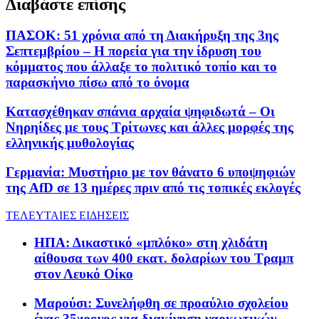
Διαβάστε επίσης
ΠΑΣΟΚ: 51 χρόνια από τη Διακήρυξη της 3ης
Σεπτεμβρίου – Η πορεία για την ίδρυση του
κόμματος που άλλαξε το πολιτικό τοπίο και το
παρασκήνιο πίσω από το όνομα
Κατασχέθηκαν σπάνια αρχαία ψηφιδωτά – Οι
Νηρηίδες με τους Τρίτωνες και άλλες μορφές της
ελληνικής μυθολογίας
Γερμανία: Μυστήριο με τον θάνατο 6 υποψηφιών
της AfD σε 13 ημέρες πριν από τις τοπικές εκλογές
ΤΕΛΕΥΤΑΙΕΣ ΕΙΔΗΣΕΙΣ
ΗΠΑ: Δικαστικό «μπλόκο» στη χλιδάτη
αίθουσα των 400 εκατ. δολαρίων του Τραμπ
στον Λευκό Οίκο
Μαρούσι: Συνελήφθη σε προαύλιο σχολείου
ένας 35χρονος για διακίνηση ναρκωτικών