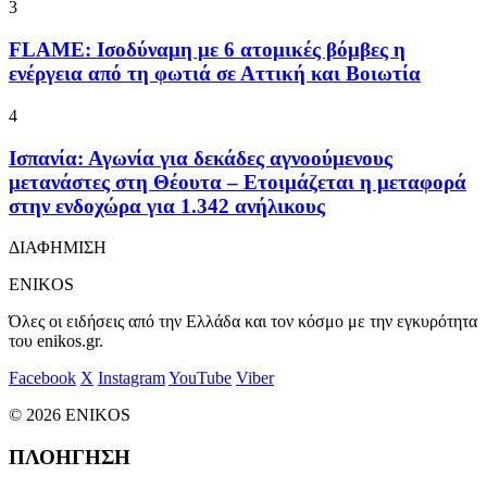
3
FLAME: Ισοδύναμη με 6 ατομικές βόμβες η
ενέργεια από τη φωτιά σε Αττική και Βοιωτία
4
Ισπανία: Αγωνία για δεκάδες αγνοούμενους
μετανάστες στη Θέουτα – Ετοιμάζεται η μεταφορά
στην ενδοχώρα για 1.342 ανήλικους
ΔΙΑΦΗΜΙΣΗ
ENIKOS
Όλες οι ειδήσεις από την Ελλάδα και τον κόσμο με την εγκυρότητα
του enikos.gr.
Facebook
X
Instagram
YouTube
Viber
© 2026 ENIKOS
ΠΛΟΗΓΗΣΗ