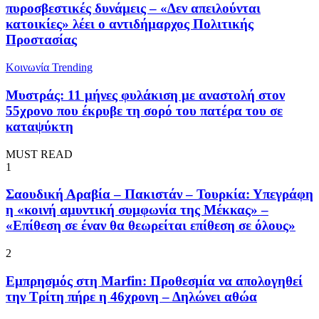
πυροσβεστικές δυνάμεις – «Δεν απειλούνται
κατοικίες» λέει ο αντιδήμαρχος Πολιτικής
Προστασίας
Κοινωνία
Trending
Μυστράς: 11 μήνες φυλάκιση με αναστολή στον
55χρονο που έκρυβε τη σορό του πατέρα του σε
καταψύκτη
MUST READ
1
Σαουδική Αραβία – Πακιστάν – Τουρκία: Υπεγράφη
η «κοινή αμυντική συμφωνία της Μέκκας» –
«Επίθεση σε έναν θα θεωρείται επίθεση σε όλους»
2
Εμπρησμός στη Marfin: Προθεσμία να απολογηθεί
την Τρίτη πήρε η 46χρονη – Δηλώνει αθώα