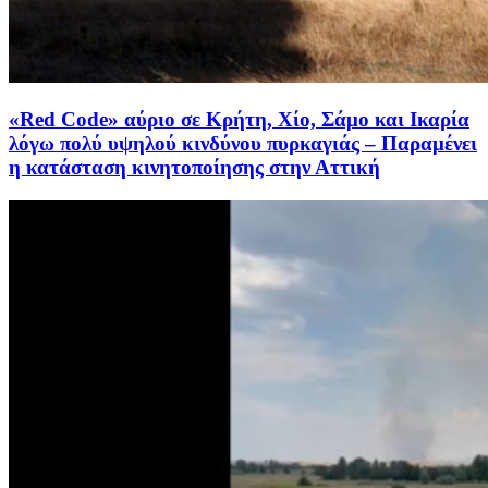
«Red Code» αύριο σε Κρήτη, Χίο, Σάμο και Ικαρία
λόγω πολύ υψηλού κινδύνου πυρκαγιάς – Παραμένει
η κατάσταση κινητοποίησης στην Αττική