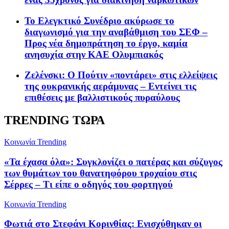
Το Ελεγκτικό Συνέδριο ακύρωσε το
διαγωνισμό για την αναβάθμιση του ΣΕΦ –
Προς νέα δημοπράτηση το έργο, καμία
ανησυχία στην ΚΑΕ Ολυμπιακός
Ζελένσκι: Ο Πούτιν «ποντάρει» στις ελλείψεις
της ουκρανικής αεράμυνας – Εντείνει τις
επιθέσεις με βαλλιστικούς πυραύλους
TRENDING ΤΩΡΑ
Κοινωνία
Trending
«Τα έχασα όλα»: Συγκλονίζει ο πατέρας και σύζυγος
των θυμάτων του θανατηφόρου τροχαίου στις
Σέρρες – Τι είπε ο οδηγός του φορτηγού
Κοινωνία
Trending
Φωτιά στο Στεφάνι Κορινθίας: Ενισχύθηκαν οι