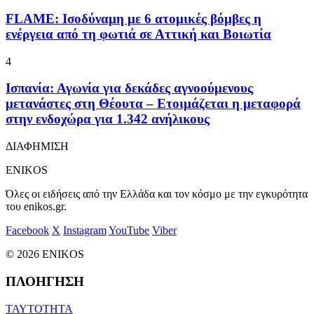
FLAME: Ισοδύναμη με 6 ατομικές βόμβες η
ενέργεια από τη φωτιά σε Αττική και Βοιωτία
4
Ισπανία: Αγωνία για δεκάδες αγνοούμενους
μετανάστες στη Θέουτα – Ετοιμάζεται η μεταφορά
στην ενδοχώρα για 1.342 ανήλικους
ΔΙΑΦΗΜΙΣΗ
ENIKOS
Όλες οι ειδήσεις από την Ελλάδα και τον κόσμο με την εγκυρότητα
του enikos.gr.
Facebook
X
Instagram
YouTube
Viber
© 2026 ENIKOS
ΠΛΟΗΓΗΣΗ
ΤΑΥΤΟΤΗΤΑ