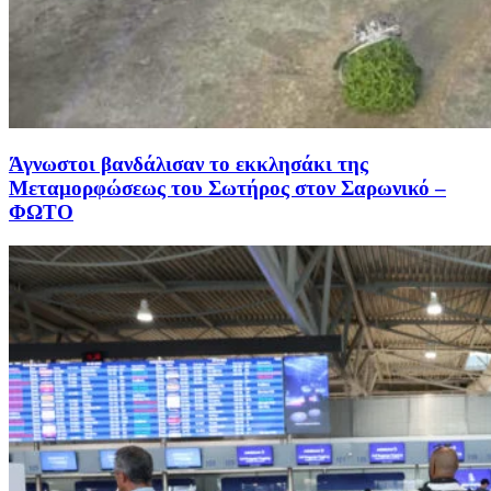
Άγνωστοι βανδάλισαν το εκκλησάκι της
Μεταμορφώσεως του Σωτήρος στον Σαρωνικό –
ΦΩΤΟ