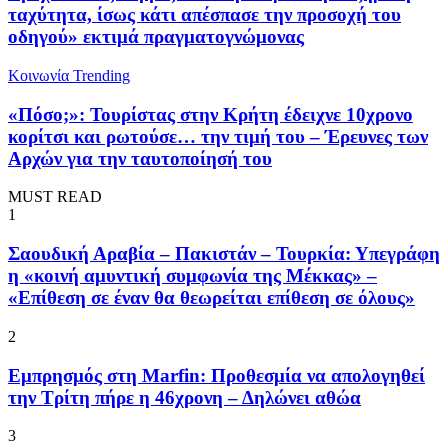
ταχύτητα, ίσως κάτι απέσπασε την προσοχή του
οδηγού» εκτιμά πραγματογνώμονας
Κοινωνία
Trending
«Πόσο;»: Τουρίστας στην Κρήτη έδειχνε 10χρονο
κορίτσι και ρωτούσε… την τιμή του – Έρευνες των
Αρχών για την ταυτοποίησή του
MUST READ
1
Σαουδική Αραβία – Πακιστάν – Τουρκία: Υπεγράφη
η «κοινή αμυντική συμφωνία της Μέκκας» –
«Επίθεση σε έναν θα θεωρείται επίθεση σε όλους»
2
Εμπρησμός στη Marfin: Προθεσμία να απολογηθεί
την Τρίτη πήρε η 46χρονη – Δηλώνει αθώα
3