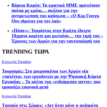
Βόρεια Κορέα: Τα κρατικά ΜΜΕ προτείνουν
σούπα με κρέας… σκύλου για την
αντιμετώπιση του καύσωνα – «Ο Κιμ Γιονγκ
Ουν ιδρώνει για τον λαό»
«Πόσο;»: Τουρίστας στην Κρήτη έδειχνε
10χρονο κορίτσι και ρωτούσε… την τιμή του –
Έρευνες των Αρχών για την ταυτοποίησή του
TRENDING ΤΩΡΑ
Κοινωνία
Trending
Τουρισμός: Στο μικροσκόπιο των Αρχών νέα
«πατέντα» των εργοδοτών με την Ψηφιακή Κάρτα
Εργασίας – Το κόλπο του «ενδιάμεσου server» που
εμφανίζει εικονικά ρεπό
Κοινωνία
Trending
Τροχαίο στις Σέρρες: «Δεν ήταν μόνο η αυξημένη