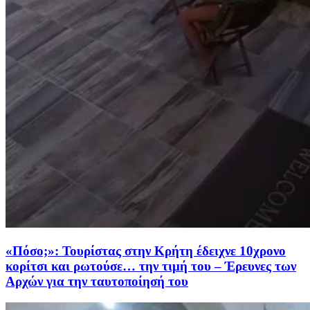
«Πόσο;»: Τουρίστας στην Κρήτη έδειχνε 10χρονο
κορίτσι και ρωτούσε… την τιμή του – Έρευνες των
Αρχών για την ταυτοποίησή του