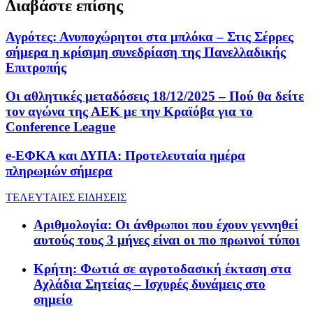
Διαβάστε επίσης
Αγρότες: Ανυποχώρητοι στα μπλόκα – Στις Σέρρες
σήμερα η κρίσιμη συνεδρίαση της Πανελλαδικής
Επιτροπής
Οι αθλητικές μεταδόσεις 18/12/2025 – Πού θα δείτε
τον αγώνα της ΑΕΚ με την Κραϊόβα για το
Conference League
e-ΕΦΚΑ και ΔΥΠΑ: Προτελευταία ημέρα
πληρωμών σήμερα
ΤΕΛΕΥΤΑΙΕΣ ΕΙΔΗΣΕΙΣ
Αριθμολογία: Οι άνθρωποι που έχουν γεννηθεί
αυτούς τους 3 μήνες είναι οι πιο πρωινοί τύποι
Κρήτη: Φωτιά σε αγροτοδασική έκταση στα
Αχλάδια Σητείας – Ισχυρές δυνάμεις στο
σημείο