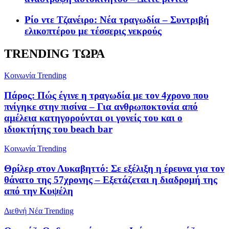
Ρίο ντε Τζανέιρο: Νέα τραγωδία – Συντριβή
ελικοπτέρου με τέσσερις νεκρούς
TRENDING ΤΩΡΑ
Κοινωνία
Trending
Πάρος: Πώς έγινε η τραγωδία με τον 4χρονο που
πνίγηκε στην πισίνα – Για ανθρωποκτονία από
αμέλεια κατηγορούνται οι γονείς του και ο
ιδιοκτήτης του beach bar
Κοινωνία
Trending
Θρίλερ στον Λυκαβηττό: Σε εξέλιξη η έρευνα για τον
θάνατο της 57χρονης – Εξετάζεται η διαδρομή της
από την Κυψέλη
Διεθνή Νέα
Trending