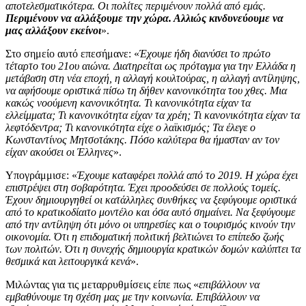
αποτελεσματικότερα. Οι πολίτες περιμένουν πολλά από εμάς.
Περιμένουν να αλλάξουμε την χώρα. Αλλιώς κινδυνεύουμε να
μας αλλάξουν εκείνοι
».
Στο σημείο αυτό επεσήμανε: «
Έχουμε ήδη διανύσει το πρώτο
τέταρτο του 21ου αιώνα. Διατηρείται ως πρόταγμα για την Ελλάδα η
μετάβαση στη νέα εποχή, η αλλαγή κουλτούρας, η αλλαγή αντίληψης,
να αφήσουμε οριστικά πίσω τη δήθεν κανονικότητα του χθες. Μια
κακώς νοούμενη κανονικότητα. Τι κανονικότητα είχαν τα
ελλείμματα; Τι κανονικότητα είχαν τα χρέη; Τι κανονικότητα είχαν τα
λεφτόδεντρα; Τι κανονικότητα είχε ο λαϊκισμός; Τα έλεγε ο
Κωνσταντίνος Μητσοτάκης. Πόσο καλύτερα θα ήμασταν αν τον
είχαν ακούσει οι Έλληνες
».
Υπογράμμισε: «
Έχουμε καταφέρει πολλά από το 2019. Η χώρα έχει
επιστρέψει στη σοβαρότητα. Έχει προοδεύσει σε πολλούς τομείς.
Έχουν δημιουργηθεί οι κατάλληλες συνθήκες να ξεφύγουμε οριστικά
από το κρατικοδίαιτο μοντέλο και όσα αυτό σημαίνει. Να ξεφύγουμε
από την αντίληψη ότι μόνο οι υπηρεσίες και ο τουρισμός κινούν την
οικονομία. Ότι η επιδοματική πολιτική βελτιώνει το επίπεδο ζωής
των πολιτών. Ότι η συνεχής δημιουργία κρατικών δομών καλύπτει τα
θεσμικά και λειτουργικά κενά
».
Μιλώντας για τις μεταρρυθμίσεις είπε πως «
επιβάλλουν να
εμβαθύνουμε τη σχέση μας με την κοινωνία. Επιβάλλουν να