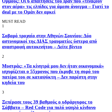
Ορμούζ: Οι 6 απαιτήσεις του Ιράν που «τινάζουν
στον αέρα» τις ελπίδες για άμεσο άνοιγμα – Γιατί το
deal με το Ομάν δεν αρκεί
MUST READ
1
Σοβαρό τροχαίο στην Αθηνών-Σουνίου: Δύο
αστυνομικοί της ΔΙΑΣ τραυματίες ύστερα από
αναστροφή αυτοκινήτου – Δείτε βίντεο
2
Μυστράς: «Τα κίνητρά μου δεν ήταν οικονομικά»
ισχυρίζεται ο 55χρονος που έκρυβε τη σορό του
πατέρα του σε καταψύκτη – Δεν παρέστη στην
κηδεία του
3
Ξεπέρασε τους 39 βαθμούς ο υδράργυρος το
Σάββατο – Red Code για πολύ υψηλό κίνδυνο