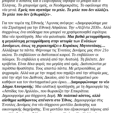
μπόρεσε ο Ισπανός και ο Πορτογάλος σίγουρα το μπορεί και ο
Έλληνας. Το μπορούμε εμείς, οι Νεοδημοκράτες. Το οφείλουμε στη
νέα γενιά.
Εμείς που αγαπάμε το μπλε. Το μπλε που δεν αλλάζει.
Το μπλε που δεν ξεθωριάζει
».
Για τον τομέα της Εθνικής ‘Αμυνας ανέφερε:
«Διαμορφώσαμε μια
νέα Στρατηγική για την Εθνική Ασφάλεια. Την «Ατζέντα 2030». Αλλά
συγχρόνως ένα υπόδειγμα που μπορεί να χρησιμοποιηθεί ευρύτερα.
Μια νέα προσέγγιση. Μια νέα φιλοσοφία.
Μια βαθιά μεταρρύθμιση.
η μεγαλύτερη μεταρρύθμιση στην ιστορία των Ενόπλων
Δυνάμεων, όπως τη χαρακτηρίζει ο Κυριάκος Μητσοτάκης…
Αλλάζουμε τα πάντα. Φέρνουμε τις Ένοπλες Δυνάμεις μας στον 21ο
αιώνα. Το επιβάλλουν οι δυστοπικοί καιροί. Το επιβάλλουν οι
πόλεμοι. Το επιβάλλει η απειλή από την Ανατολή. Τη βλέπετε. Δεν
κρύβεται. Είναι δέκα φορές πιο μεγάλη από εμάς. Διατυπώνεται με
περίσσια θρασύτητα. Τους απαντώ πάντα. Με μετριοπάθεια, με
ψυχραιμία. Αλλά και με την πυγμή που πηγάζει από την ιστορία μας,
από την ισχύ του Διεθνούς Δικαίου, από το συνταγματικό μου
καθήκον και τον συνταγματικό μου όρκο…
Διαμορφώνουμε το νέο
Δόγμα Αποτροπής
: Μια ολιστική προσέγγιση, με τη δημιουργία της
«Ασπίδας του Αχιλλέα», που θωρακίζει την Επικράτεια.
Δημιουργούμε μια σύγχρονη Δομή.
Με πολιτικό κόστος, αλλά
αίσθημα καθήκοντος απέναντι στο Έθνος
. Δημιουργούμε στις
Ένοπλες Δυνάμεις ένα νέο σύγχρονο μοντέλο Διοίκησης και
οικονομικής διαχείρισης. Ένα μοντέλο που εξοικονομεί πόρους από