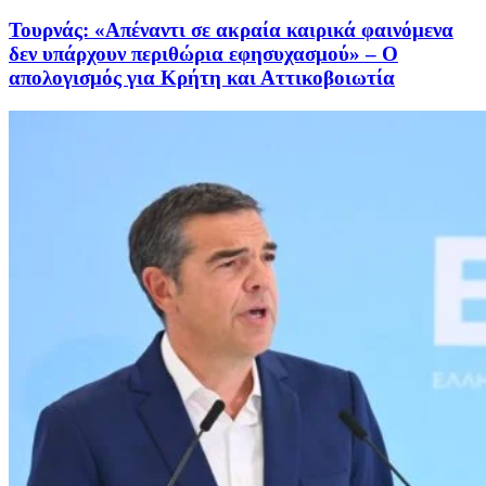
Τουρνάς: «Απέναντι σε ακραία καιρικά φαινόμενα
δεν υπάρχουν περιθώρια εφησυχασμού» – Ο
απολογισμός για Κρήτη και Αττικοβοιωτία