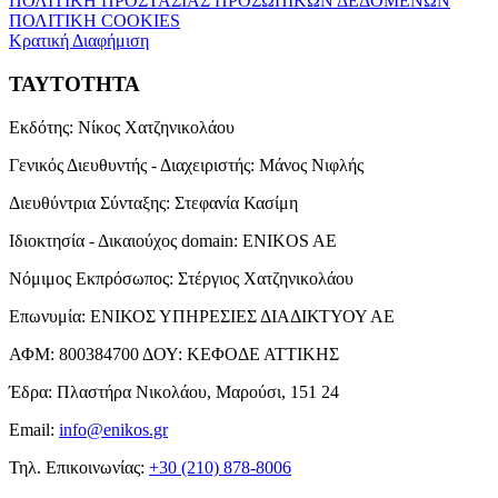
ΠΟΛΙΤΙΚΗ ΠΡΟΣΤΑΣΙΑΣ ΠΡΟΣΩΠΙΚΩΝ ΔΕΔΟΜΕΝΩΝ
ΠΟΛΙΤΙΚΗ COOKIES
Κρατική Διαφήμιση
ΤΑΥΤΟΤΗΤΑ
Εκδότης:
Νίκος Χατζηνικολάου
Γενικός Διευθυντής - Διαχειριστής:
Μάνος Νιφλής
Διευθύντρια Σύνταξης:
Στεφανία Κασίμη
Ιδιοκτησία - Δικαιούχος domain:
ENIKOS AE
Νόμιμος Εκπρόσωπος:
Στέργιος Χατζηνικολάου
Επωνυμία:
ΕΝΙΚΟΣ ΥΠΗΡΕΣΙΕΣ ΔΙΑΔΙΚΤΥΟΥ ΑΕ
ΑΦΜ:
800384700
ΔΟΥ:
ΚΕΦΟΔΕ ΑΤΤΙΚΗΣ
Έδρα:
Πλαστήρα Νικολάου, Μαρούσι, 151 24
Email:
info@enikos.gr
Τηλ. Επικοινωνίας:
+30 (210) 878-8006