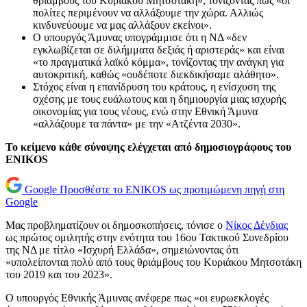
θριάμβους του Κυριάκου Μητσοτάκη», τονίζοντας πως «οι
πολίτες περιμένουν να αλλάξουμε την χώρα. Αλλιώς
κινδυνεύουμε να μας αλλάξουν εκείνοι».
Ο υπουργός Άμυνας υπογράμμισε ότι η ΝΔ «δεν
εγκλωβίζεται σε διλήμματα δεξιάς ή αριστεράς» και είναι
«το πραγματικά λαϊκό κόμμα», τονίζοντας την ανάγκη για
αυτοκριτική, καθώς «ουδέποτε διεκδικήσαμε αλάθητο».
Στόχος είναι η επανίδρυση του κράτους, η ενίσχυση της
σχέσης με τους ευάλωτους και η δημιουργία μιας ισχυρής
οικονομίας για τους νέους, ενώ στην Εθνική Άμυνα
«αλλάζουμε τα πάντα» με την «Ατζέντα 2030».
Το κείμενο κάθε σύνοψης ελέγχεται από δημοσιογράφους του
ENIKOS
Google
Προσθέστε το ENIKOS ως προτιμώμενη πηγή στη
Google
Μας προβληματίζουν οι δημοσκοπήσεις, τόνισε ο
Νίκος Δένδιας
ως πρώτος ομιλητής στην ενότητα του 16ου Τακτικού Συνεδρίου
της ΝΔ με τίτλο «Ισχυρή Ελλάδα», σημειώνοντας ότι
«υπολείπονται πολύ από τους θριάμβους του Κυριάκου Μητσοτάκη
του 2019 και του 2023».
Ο υπουργός Εθνικής Άμυνας ανέφερε πως «οι ευρωεκλογές