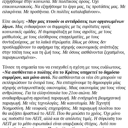
εξηγήσουμε στην κοινωνία. Με πολιτικούς όρους. Όχι
επικοινωνιακούς. Να εξηγήσουμε το έργο μας, τις προτάσεις μας. Με
ειλικρίνεια. Με προσήνεια. Οι πολίτες καταλαβαίνουν»
.
Είπε ακόμη: «
Μην μας πτοούν οι αντιδράσεις των οργανωμένων
λίγων.
Μας ενδιαφέρουν οι συμμαχίες με τις ευρύτατες υγιείς
κοινωνικές ομάδες. Η συμπαράταξη με τους αγρότες, με τους
μισθωτούς, με τους ελεύθερους επαγγελματίες, με τους
συνταξιούχους, με τα λαϊκά στρώματα. Ιδίως με όσους δεν
προσλαμβάνουν το αφήγημα της ισχυρής οικονομικής ανάπτυξης
στην τσέπη τους και τη ζωή τους. Με όσους αισθάνονται ξεχασμένοι,
παραγκωνισμένοι
».
Τόνισε τη σημασία του να ενισχυθεί η σχέση με τους ευάλωτους.
«
Να αισθάνεται ο πολίτης ότι το Κράτος υπηρετεί το δημόσιο
συμφέρον, και μόνο αυτό.
Να αισθάνονται οι νέοι ότι μπορούν να
εκπληρώσουν τα όνειρά τους. Να επιταχύνουμε τη δημιουργία μίας
ισχυρής ανταγωνιστικής οικονομίας. Μιας οικονομίας για τους νέους
ανθρώπους. Για τα ελληνόπουλα του 21ου αιώνα. Με
αναδιαρθρωμένη αγροτική παραγωγή. Με ενισχυμένη βιομηχανική
παραγωγή. Με νέες τεχνολογίες. Με καινοτομία. Με Τεχνητή
Νοημοσύνη. Με νεοφυείς επιχειρήσεις. Με παραγωγή πλούτου που
θα αυξήσει δραστικά το ΑΕΠ. Που θα μειώσει το χρέος. Όχι μόνο
ως ποσοστό του ΑΕΠ, αλλά και σε απόλυτες τιμές. Η σύγκλιση του
ΑΕΠ με το μέσο ευρωπαϊκό είναι υπαρξιακός στόχος. Αυτό που