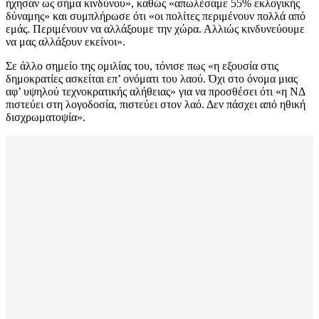
ήχησαν ως σήμα κινδύνου», καθώς «απωλέσαμε 55% εκλογικής
δύναμης» και συμπλήρωσε ότι «οι πολίτες περιμένουν πολλά από
εμάς. Περιμένουν να αλλάξουμε την χώρα. Αλλιώς κινδυνεύουμε
να μας αλλάξουν εκείνοι».
Σε άλλο σημείο της ομιλίας του, τόνισε πως «η εξουσία στις
δημοκρατίες ασκείται επ’ ονόματι του λαού. Όχι στο όνομα μιας
αφ’ υψηλού τεχνοκρατικής αλήθειας» για να προσθέσει ότι «η ΝΔ
πιστεύει στη λογοδοσία, πιστεύει στον λαό. Δεν πάσχει από ηθική
δισχρωματοψία».