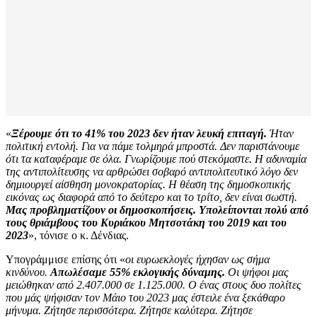
«
Ξέρουμε ότι το 41% του 2023 δεν ήταν λευκή επιταγή.
Ήταν
πολιτική εντολή. Για να πάμε τολμηρά μπροστά. Δεν παριστάνουμε
ότι τα καταφέραμε σε όλα. Γνωρίζουμε πού στεκόμαστε. Η αδυναμία
της αντιπολίτευσης να αρθρώσει σοβαρό αντιπολιτευτικό λόγο δεν
δημιουργεί αίσθηση μονοκρατορίας. Η θέαση της δημοσκοπικής
εικόνας ως διαφορά από το δεύτερο και το τρίτο, δεν είναι σωστή.
Μας προβληματίζουν οι δημοσκοπήσεις. Υπολείπονται πολύ από
τους θριάμβους του Κυριάκου Μητσοτάκη του 2019 και του
2023
», τόνισε ο κ. Δένδιας.
Υπογράμμισε επίσης ότι «
οι ευρωεκλογές ήχησαν ως σήμα
κινδύνου.
Απωλέσαμε 55% εκλογικής δύναμης.
Οι ψήφοι μας
μειώθηκαν από 2.407.000 σε 1.125.000. Ο ένας στους δυο πολίτες
που μάς ψήφισαν τον Μάιο του 2023 μας έστειλε ένα ξεκάθαρο
μήνυμα. Ζήτησε περισσότερα. Ζήτησε καλύτερα. Ζήτησε