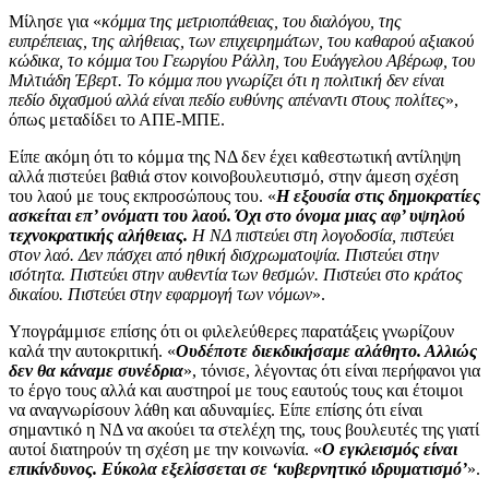
Μίλησε για «
κόμμα της μετριοπάθειας, του διαλόγου, της
ευπρέπειας, της αλήθειας, των επιχειρημάτων, του καθαρού αξιακού
κώδικα, το κόμμα του Γεωργίου Ράλλη, του Ευάγγελου Αβέρωφ, του
Μιλτιάδη Έβερτ. Το κόμμα που γνωρίζει ότι η πολιτική δεν είναι
πεδίο διχασμού αλλά είναι πεδίο ευθύνης απέναντι στους πολίτες
»,
όπως μεταδίδει το ΑΠΕ-ΜΠΕ.
Είπε ακόμη ότι το κόμμα της ΝΔ δεν έχει καθεστωτική αντίληψη
αλλά πιστεύει βαθιά στον κοινοβουλευτισμό, στην άμεση σχέση
του λαού με τους εκπροσώπους του. «
Η εξουσία στις δημοκρατίες
ασκείται επ’ ονόματι του λαού. Όχι στο όνομα μιας αφ’ υψηλού
τεχνοκρατικής αλήθειας.
Η ΝΔ πιστεύει στη λογοδοσία, πιστεύει
στον λαό. Δεν πάσχει από ηθική δισχρωματοψία. Πιστεύει στην
ισότητα. Πιστεύει στην αυθεντία των θεσμών. Πιστεύει στο κράτος
δικαίου. Πιστεύει στην εφαρμογή των νόμων
».
Υπογράμμισε επίσης ότι οι φιλελεύθερες παρατάξεις γνωρίζουν
καλά την αυτοκριτική. «
Ουδέποτε διεκδικήσαμε αλάθητο. Αλλιώς
δεν θα κάναμε συνέδρια
», τόνισε, λέγοντας ότι είναι περήφανοι για
το έργο τους αλλά και αυστηροί με τους εαυτούς τους και έτοιμοι
να αναγνωρίσουν λάθη και αδυναμίες. Είπε επίσης ότι είναι
σημαντικό η ΝΔ να ακούει τα στελέχη της, τους βουλευτές της γιατί
αυτοί διατηρούν τη σχέση με την κοινωνία. «
Ο εγκλεισμός είναι
επικίνδυνος. Εύκολα εξελίσσεται σε ‘κυβερνητικό ιδρυματισμό’
».