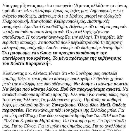
Υπογραμμίζοντας πως στο υπουργείο ‘Αμυνας αλλάζουν τα πάντα,
πρόσθεσε: «
Δεν αλλάζουμε όμως τις αξίες μας. Δημιουργούμε ένα
ενάρετο υπόδειγμα. Δείχνουμε ότι το Κράτος μπορεί να εξελιχθεί:
Πληροφορική. Καινοτομία. Κυβερνοπόλεμος. Διαστημικές
εφαρμογές. Αμυντικό Οικοσύστημα. Δείχνουμε ότι οι πόροι μπορούν
να αξιοποιούνται αποτελεσματικά. Ότι οι αλλαγές φέρνουν
αποτέλεσμα. Η κοινωνία αναγνωρίζει την αλλαγή. Τη στηρίζει. Με
ευρύτατη αποδοχή. Σε ποσοστά πολύ μεγαλύτερα από τη σημερινή
εκλογική μας απήχηση. Αποδεικνύουμε ότι διατηρούμε δυναμισμό.
Ότι μπορούμε, επιτέλους, να πραγματοποιήσουμε την
επανίδρυση του κράτους. Το μέγα πρόταγμα της κυβέρνησης
του Κώστα Καραμανλή
».
Κλείνοντας ο κ. Δένδιας τόνισε ότι «
το Συνέδριο μας αποτελεί
πρώτης τάξεως ευκαιρία να κάνουμε απολογισμό 7 σχεδόν χρόνια
μετά την ανάληψη της διακυβέρνησης.
Να δούμε τι κάναμε σωστά.
Να δούμε πού κάναμε λάθος. Πού δεν προχωρήσαμε αρκετά.
Να
αναδιατυπώσουμε πρόταση προς την Ελληνική Κοινωνία, ιδίως προς
τους νέους Έλληνες, τις μελλούμενες γενιές. Πρόταση με καθαρό
λόγο, με καθαρό ορίζοντα.
Συνεχίζουμε. Όλες, όλοι. Μαζί. Ουδείς
περισσεύει.
Για να κάνουμε πάλι τον χάρτη της Ελλάδας μπλε. Για
μια νίκη αντίστοιχη των δύο εκλογικών θριάμβων του 2019 και του
2023 του Κυριάκου Μητσοτάκη. Για το κόμμα μας. Για την πατρίδα
μας. Για το Έθνος. Για το μπλε της σημαίας μας. Για το αναλλοίωτο