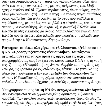
σας» και συμπλήρωσε: «
Τη χαρά που νιώθει κάποιος όταν είναι
σπίτι του, με την οικογένειά του, με τους ανθρώπους του. Μαζί
έχουμε περάσει πολλά. Έχουμε περάσει νίκες, ήττες, πίκρες, χαρές.
Μαζί μια ολόκληρη ζωή. Σε κάθε μάχη. Σε πολλές μάχες, τιμώντας
όμως πάντα την ίδια μπλε φανέλα, με το ύφος που επιβάλλει η
παράδοσή μας, με το ήθος που επιβάλλει η ιστορία μας και με έναν
σκοπό: μια φιλελεύθερη, δημοκρατική, ευρωπαϊκή Ελλάδα. Μια
Ελλάδα με ίσες ευκαιρίες για όλους. Μια Ελλάδα που ενώνει. Μια
Ελλάδα που δε διχάζει. Μια Ελλάδα που ακμάζει. Την Ελλάδα που
οραματίστηκε ο Κωνσταντίνος Καραμανλής
».
Επεσήμανε ότι όπως όλα γύρω μας εξελίσσονται, εξελίσσεται και
η ΝΔ. «
Προσαρμόζεται στις νέες συνθήκες. Ταυτόχρονα
αγωνιζόμαστε για να κρατήσει τις αρχές και τις αξίες της
»,
υπογραμμίζοντας πως δεν έχει στο καταστατικό DNA της τη νομή
της εξουσίας. «
Η παράδοσή της δεν αντιλαμβάνεται το κράτος ως
λάφυρο, ως τρόπαιο για εκμετάλλευση
», τόνισε. «
Το γενετικό της
υλικό δεν περιλαμβάνει την εξυπηρέτηση των συμφερόντων των
ολίγων. Η διακυβέρνηση της χώρας αφορά την υπηρεσία των
πολλών. Αυτό είναι το σύγχρονο, φιλελεύθερο, κοινωνικό κράτος
».
Υπογράμμισε επίσης ότι «
η
ΝΔ δεν περιχαρακώνεται ιδεολογικά
.
Δεν εγκλωβίζεται σε διλήμματα δεξιάς ή αριστεράς. Είμαστε η
παράταξη των μεγάλων κοινωνικών πλειοψηφιών δίπλα σε όλες τις
κοινωνικές, σε όλες τις επαγγελματικές ομάδες. Δίπλα κυρίως στους