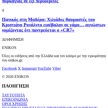
πυρκαγιάς σε έξι περιφέρειες
4
Πανικός στη Μαδέρα: Χιλιάδες θαυμαστές του
Κριστιάνο Ρονάλντο εισέβαλαν σε γάμο… αγνώστων
νομίζοντας ότι παντρεύεται ο «CR7»
ΔΙΑΦΗΜΙΣΗ
ENIKOS
Όλες οι ειδήσεις από την Ελλάδα και τον κόσμο με την εγκυρότητα
του enikos.gr.
Facebook
X
Instagram
YouTube
Viber
© 2026 ENIKOS
ΠΛΟΗΓΗΣΗ
ΤΑΥΤΟΤΗΤΑ
ΕΠΙΚΟΙΝΩΝΙΑ
ΟΡΟΙ ΧΡΗΣΗΣ