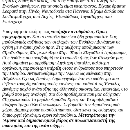
περιττές δομές και θέσεις, και τους επιστρέφει στα στελέχη των
Ενόπλων Δυνάμεων, για τα οποία είμαι υπερήφανος. Είχαμε άρματα
Leopard στην Πίνδο, Ναυτοδικείο στα Γιάννινα. Είχαμε διπλάσιους
Συνταγματάρχες από Λοχίες, Εξαπλάσιους Ταγματάρχες από
Επιλοχίες
».
Υπογράμμισε ακόμη πως «
υπήρξαν αντιδράσεις. Όμως
προχωρήσαμε.
Και το αποτέλεσμα είναι ήδη χειροπιαστό: Στις
μισθολογικές αυξήσεις των στελεχών των Ενόπλων Δυνάμεων σε
σχέση με ενάμισι χρόνο πριν. Στις αυξήσεις αποζημίωσης των
στρατευσίμων, στο μεγαλύτερο στην ιστορία Στεγαστικό Πρόγραμμα,
στις δράσεις που αναβαθμίζουν το επίπεδο ζωής των στελεχών μας.
Αυτό σημαίνει μεταρρύθμιση: Λιγότερη σπατάλη, καλύτερη
οργάνωση, περισσότερη στήριξη στους ανθρώπους που υπηρετούν
την Πατρίδα. Αντιμετωπίζουμε την ‘Αμυνα ως επένδυση στην
Ασφάλεια. Όχι ως δαπάνη. Δημιουργούμε ένα νέο υπόδειγμα που
σέβεται τους δημοσιονομικούς κανόνες και, καθιστά τις Ένοπλες
Δυνάμεις μοχλό ανάπτυξης της ελληνικής οικονομίας. Απαντάμε, στο
βαθμό που μας αναλογεί, στα δύο προβλήματα που μας οδήγησαν
στη χρεοκοπία: Το μεγάλο Δημόσιο Χρέος και το προβληματικό
ισοζύγιο τρεχουσών συναλλαγών. Σεβόμαστε τον Δημοσιονομικό
χώρο. Δημιουργούμε οικοσύστημα που ελαττώνει τις εισαγωγές και
δημιουργεί εξαγώγιμα αμυντικά προϊόντα.
Μετατρέπουμε την
‘Αμυνα από δημοσιονομικό βάρος σε πολλαπλασιαστή της
οικονομίας και της ανάπτυξης
».