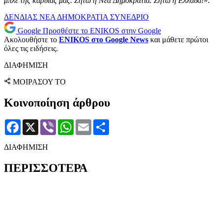
μπλε της καρδιάς μας. Ζήτω η Νέα Δημοκρατία. Ζήτω η Ελλάδα!
».
ΔΕΝΔΙΑΣ
ΝΕΑ ΔΗΜΟΚΡΑΤΙΑ
ΣΥΝΕΔΡΙΟ
Google
Προσθέστε το ENIKOS στην Google
Ακολουθήστε το
ENIKOS στο Google News
και μάθετε πρώτοι
όλες τις ειδήσεις.
ΔΙΑΦΗΜΙΣΗ
ΜΟΙΡΑΣΟΥ ΤΟ
Κοινοποίηση άρθρου
Facebook
X
Viber
WhatsApp
Email
Μοιραστείτε
ΔΙΑΦΗΜΙΣΗ
ΠΕΡΙΣΣΟΤΕΡΑ