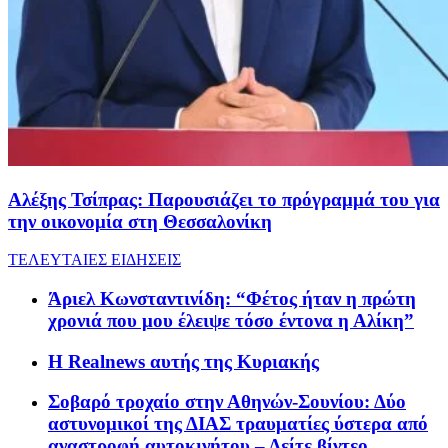
Αλέξης Τσίπρας: Παρουσιάζει το πρόγραμμά του για
την οικονομία στη Θεσσαλονίκη
ΤΕΛΕΥΤΑΙΕΣ ΕΙΔΗΣΕΙΣ
Άριελ Κωνσταντινίδη: “Φέτος ήταν η πρώτη
χρονιά που μου έλειψε τόσο έντονα η Αλίκη”
Η Realnews αυτής της Κυριακής
Σοβαρό τροχαίο στην Αθηνών-Σουνίου: Δύο
αστυνομικοί της ΔΙΑΣ τραυματίες ύστερα από
αναστροφή αυτοκινήτου – Δείτε βίντεο