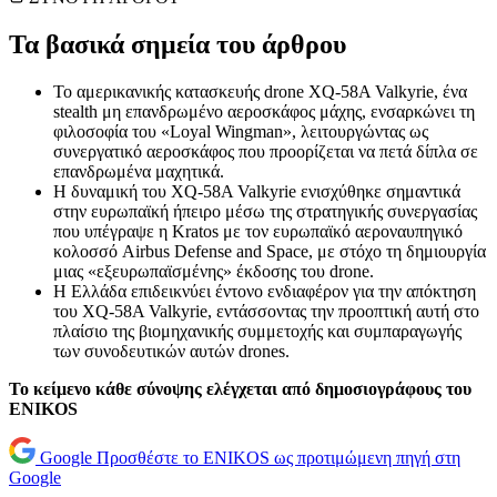
Τα βασικά σημεία του άρθρου
Το αμερικανικής κατασκευής drone XQ-58A Valkyrie, ένα
stealth μη επανδρωμένο αεροσκάφος μάχης, ενσαρκώνει τη
φιλοσοφία του «Loyal Wingman», λειτουργώντας ως
συνεργατικό αεροσκάφος που προορίζεται να πετά δίπλα σε
επανδρωμένα μαχητικά.
Η δυναμική του XQ-58A Valkyrie ενισχύθηκε σημαντικά
στην ευρωπαϊκή ήπειρο μέσω της στρατηγικής συνεργασίας
που υπέγραψε η Kratos με τον ευρωπαϊκό αεροναυπηγικό
κολοσσό Airbus Defense and Space, με στόχο τη δημιουργία
μιας «εξευρωπαϊσμένης» έκδοσης του drone.
Η Ελλάδα επιδεικνύει έντονο ενδιαφέρον για την απόκτηση
του XQ-58A Valkyrie, εντάσσοντας την προοπτική αυτή στο
πλαίσιο της βιομηχανικής συμμετοχής και συμπαραγωγής
των συνοδευτικών αυτών drones.
Το κείμενο κάθε σύνοψης ελέγχεται από δημοσιογράφους του
ENIKOS
Google
Προσθέστε το ENIKOS ως προτιμώμενη πηγή στη
Google