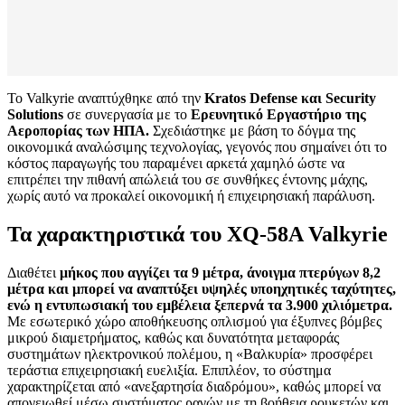
Το Valkyrie αναπτύχθηκε από την
Kratos Defense και Security
Solutions
σε συνεργασία με το
Ερευνητικό Εργαστήριο της
Αεροπορίας των ΗΠΑ.
Σχεδιάστηκε με βάση το δόγμα της
οικονομικά αναλώσιμης τεχνολογίας, γεγονός που σημαίνει ότι το
κόστος παραγωγής του παραμένει αρκετά χαμηλό ώστε να
επιτρέπει την πιθανή απώλειά του σε συνθήκες έντονης μάχης,
χωρίς αυτό να προκαλεί οικονομική ή επιχειρησιακή παράλυση.
Τα χαρακτηριστικά του
XQ-58A Valkyrie
Διαθέτει
μήκος που αγγίζει τα 9 μέτρα, άνοιγμα πτερύγων 8,2
μέτρα και μπορεί να αναπτύξει υψηλές υποηχητικές ταχύτητες,
ενώ η εντυπωσιακή του εμβέλεια ξεπερνά τα 3.900 χιλιόμετρα.
Με εσωτερικό χώρο αποθήκευσης οπλισμού για έξυπνες βόμβες
μικρού διαμετρήματος, καθώς και δυνατότητα μεταφοράς
συστημάτων ηλεκτρονικού πολέμου, η «Βαλκυρία» προσφέρει
τεράστια επιχειρησιακή ευελιξία. Επιπλέον, το σύστημα
χαρακτηρίζεται από «ανεξαρτησία διαδρόμου», καθώς μπορεί να
απογειωθεί μέσω συστήματος ραγών με τη βοήθεια ρουκετών και