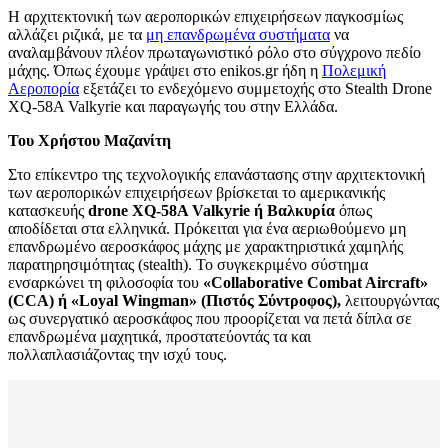
Η αρχιτεκτονική των αεροπορικών επιχειρήσεων παγκοσμίως
αλλάζει ριζικά, με τα
μη επανδρωμένα συστήματα
να
αναλαμβάνουν πλέον πρωταγωνιστικό ρόλο στο σύγχρονο πεδίο
μάχης. Όπως έχουμε γράψει στο enikos.gr ήδη η
Πολεμική
Αεροπορία
εξετάζει το ενδεχόμενο συμμετοχής στο Stealth Drone
XQ-58A Valkyrie και παραγωγής του στην Ελλάδα.
Του Χρήστου Μαζανίτη
Στο επίκεντρο της τεχνολογικής επανάστασης στην αρχιτεκτονική
των αεροπορικών επιχειρήσεων βρίσκεται το αμερικανικής
κατασκευής
drone XQ-58A Valkyrie ή Βαλκυρία
όπως
αποδίδεται στα ελληνικά. Πρόκειται για ένα αεριωθούμενο μη
επανδρωμένο αεροσκάφος μάχης με χαρακτηριστικά χαμηλής
παρατηρησιμότητας (stealth). Το συγκεκριμένο σύστημα
ενσαρκώνει τη φιλοσοφία του
«Collaborative Combat Aircraft»
(CCA) ή «Loyal Wingman» (Πιστός Σύντροφος),
λειτουργώντας
ως συνεργατικό αεροσκάφος που προορίζεται να πετά δίπλα σε
επανδρωμένα μαχητικά, προστατεύοντάς τα και
πολλαπλασιάζοντας την ισχύ τους.