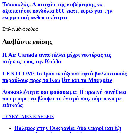
Τσουκαλάς: Αποτυχία της κυβέρνησης να
αξιοποιήσει κονδύλια 800 εκατ. ευρώ για την
ενεργειακή ανθεκτικότητα
Επιλεγμένα άρθρα
Διαβάστε επίσης
Η Air Canada αναστέλλει μέχρι νεοτέρας τις
πτήσεις προς την Κούβα
CENTCOM: Το Ιράν εκτόξευσε εφτά βαλλιστικούς
πυραύλους προς το Κουβέιτ και το Μπαχρέιν
Δυσκοιλιότητα και φούσκωμα: Η πρωινή συνήθεια
που μπορεί να βλάψει το έντερό σας, σύμφωνα με
ειδικούς
ΤΕΛΕΥΤΑΙΕΣ ΕΙΔΗΣΕΙΣ
Πόλεμος στην Ουκρανία: Δύο νεκροί και έξι