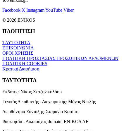
του enikos.gr.
Facebook
X
Instagram
YouTube
Viber
© 2026 ENIKOS
ΠΛΟΗΓΗΣΗ
ΤΑΥΤΟΤΗΤΑ
ΕΠΙΚΟΙΝΩΝΙΑ
ΟΡΟΙ ΧΡΗΣΗΣ
ΠΟΛΙΤΙΚΗ ΠΡΟΣΤΑΣΙΑΣ ΠΡΟΣΩΠΙΚΩΝ ΔΕΔΟΜΕΝΩΝ
ΠΟΛΙΤΙΚΗ COOKIES
Κρατική Διαφήμιση
ΤΑΥΤΟΤΗΤΑ
Εκδότης:
Νίκος Χατζηνικολάου
Γενικός Διευθυντής - Διαχειριστής:
Μάνος Νιφλής
Διευθύντρια Σύνταξης:
Στεφανία Κασίμη
Ιδιοκτησία - Δικαιούχος domain:
ENIKOS AE