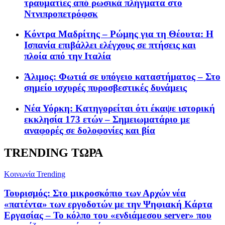
τραυματίες από ρωσικά πλήγματα στο
Ντνιπροπετρόφσκ
Κόντρα Μαδρίτης – Ρώμης για τη Θέουτα: Η
Ισπανία επιβάλλει ελέγχους σε πτήσεις και
πλοία από την Ιταλία
Άλιμος: Φωτιά σε υπόγειο καταστήματος – Στο
σημείο ισχυρές πυροσβεστικές δυνάμεις
Νέα Υόρκη: Κατηγορείται ότι έκαψε ιστορική
εκκλησία 173 ετών – Σημειωματάριο με
αναφορές σε δολοφονίες και βία
TRENDING ΤΩΡΑ
Κοινωνία
Trending
Τουρισμός: Στο μικροσκόπιο των Αρχών νέα
«πατέντα» των εργοδοτών με την Ψηφιακή Κάρτα
Εργασίας – Το κόλπο του «ενδιάμεσου server» που