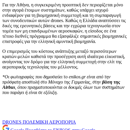
Για την Αθήνα, η συγκεκριμένη προοπτική δεν περιορίζεται μόνο
στην αγορά έτοιμων συστημάτων, καθώς υπάρχει ισχυρό
ενδιαφέρον για τη βιομηχανική συμμετοχή και τη συμπαραγωγή
των συνοδευτικών αυτών drones. Καθώς η Ελλάδα αναπτύσσει τις
δικές της ερευνητικές βάσεις και την εγχώρια τεχνογνωσία στον
τομέα των μη επανδρωμένων αεροσκαφών, η είσοδος σε ένα
τέτοιο διεθνές πρόγραμμα θα εξασφάλιζε σημαντικές βιομηχανικές
επιστροφές για την ελληνική αμυντική βιομηχανία.
Ο επιμερισμός του κόστους ανάπτυξης μεταξύ περισσότερων
κρατών-μελών καθιστά την προσέγγιση αυτή ιδιαίτερα ελκυστική,
ανοίγοντας τον δρόμο για την ελληνική συμμετοχή στην ελίτ της
αεροπορικής τεχνολογίας του μέλλοντος.
*Οι φωτογραφίες που δημοσιεύει το enikos.gr είναι από την
πρόσφατη αποστολή στο Μόναχο της Γερμανίας, στην
βάση της
Airbus
, όπου πραγματοποιούνται οι δοκιμές όλων των συστημάτων
που παράγει ή είναι σε εξέλιξη.
DRONES
ΠΟΛΕΜΙΚΗ ΑΕΡΟΠΟΡΙΑ