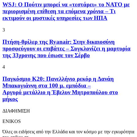
WSJ: Ο Πούτιν μπορεί να «τεστάρει» το ΝΑΤΟ με
περιορισμένη επίθεση τα επόμενα χρόνια – Τι
εκτιμούν οι μυστικές υπηρεσίες των ΗΠΑ
3
Πτήση-θρίλερ της Ryanair: Στην δικαιοσύνη
προσφεύγουν οι επιβάτες – Συγκλονίζει η μαρτυρία
της 33χρονης που έσωσε τον Σέρβο
4
Παγκόσμιο Κ20: Πανελλήνιο ρεκόρ η Δανάη
Μπακογιάννη στα 100 μ. εμπόδια –
Αργυρό μετάλλιο η Έβελυν Μητροπούλου στο
μήκος
ΔΙΑΦΗΜΙΣΗ
ENIKOS
Όλες οι ειδήσεις από την Ελλάδα και τον κόσμο με την εγκυρότητα