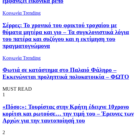
εμφανίζει εικονικά ρεπό
Κοινωνία
Trending
Σέρρες: Το χρονικό του φρικτού τροχαίου με
θύματα μητέρα και γιο – Τα συγκλονιστικά λόγια
του πατέρα και συζύγου και η εκτίμηση του
πραγματογνώμονα
Κοινωνία
Trending
Φωτιά σε κατάστημα στο Παλαιό Φάληρο –
Εκκενώνεται προληπτικά πολυκατοικία – ΦΩΤΟ
MUST READ
1
«Πόσο;»: Τουρίστας στην Κρήτη έδειχνε 10χρονο
κορίτσι και ρωτούσε… την τιμή του – Έρευνες των
Αρχών για την ταυτοποίησή του
2