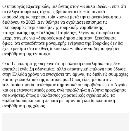
Ο υπουργός Εξωτερικών, μιλώντας στον «Κύκλο Ιδεών», είπε ότι
οι ελληνοτουρκικές σχέσεις βρίσκονται σε «σημαντικό
σταυροδρόμι», περίπου τρία χρόνια μετά την επανεκκίνηση του
διαλόγου το 2023. Δεν θέλησε να σχολιάσει επίσημα τις
πληροφορίες περί επικείμενης τουρκικής νομοθετικής
κατοχύρωσης της «Γαλάζιας Πατρίδας», λέγοντας ότι πρόκειται
μέχρι στιγμής για «διαρροές και δημοσιεύματα», ξεκαθάρισε,
όμως, ότι οποιαδήποτε μονομερής ενέργεια της Τουρκίας δεν θα
έχει έρεισμα στο διεθνές δίκαιο και «πιθανόν να δημιουργήσει
αναβάθμιση της έντασης».
Ο κ. Γεραπετρίτης επέμεινε ότι η πολιτική αποκλιμάκωσης δεν
αποτελεί ένδειξη αδυναμίας, αλλά στρατηγική επιλογή που έδωσε
στην Ελλάδα χρόνο να ενισχύσει την άμυνα, τις διεθνείς συμμαχίες
και το γεωπολιτικό της αποτύπωμα. Όπως είπε, μέσα στην
τελευταία τριετία μειώθηκαν σημαντικά οι παραβιάσεις στο Αιγαίο
και οι μεταναστευτικές ροές, ενώ παράλληλα η Αθήνα προχώρησε
σε κινήσεις, όπως ο θαλάσσιος χωροταξικός σχεδιασμός, τα
θαλάσσια πάρκα και η περαιτέρω αμυντική και διπλωματική
αναβάθμιση της χώρας.