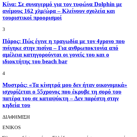
Κίνα: Σε συναγερμό για τον τυφώνα Dolphin με
ανέμους 162 χλμ/ώρα – Κλείνουν σχολεία και
τουριστικοί προορισμοί
3
Πάρος: Πώς έγινε η τραγωδία με τον 4χρονο που
πνίγηκε στην πισίνα – Για ανθρωποκτονία από
αμέλεια κατηγορούνται οι γονείς του και ο
ιδιοκτήτης του beach bar
4
Μυστράς: «Τα κίνητρά μου δεν ήταν οικονομικά»
ισχυρίζεται ο 55χρονος που έκρυβε τη σορό του
πατέρα του σε καταψύκτη – Δεν παρέστη στην
κηδεία του
ΔΙΑΦΗΜΙΣΗ
ENIKOS