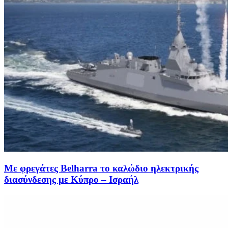
Με φρεγάτες Belharra το καλώδιο ηλεκτρικής
διασύνδεσης με Κύπρο – Ισραήλ