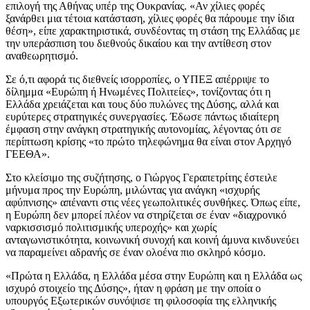
επιλογή της Αθήνας υπέρ της Ουκρανίας. «Αν χίλιες φορές
ξανάρθει μια τέτοια κατάσταση, χίλιες φορές θα πάρουμε την ίδια
θέση», είπε χαρακτηριστικά, συνδέοντας τη στάση της Ελλάδας με
την υπεράσπιση του διεθνούς δικαίου και την αντίθεση στον
αναθεωρητισμό.
Σε ό,τι αφορά τις διεθνείς ισορροπίες, ο ΥΠΕΞ απέρριψε το
δίλημμα «Ευρώπη ή Ηνωμένες Πολιτείες», τονίζοντας ότι η
Ελλάδα χρειάζεται και τους δύο πυλώνες της Δύσης, αλλά και
ευρύτερες στρατηγικές συνεργασίες. Έδωσε πάντως ιδιαίτερη
έμφαση στην ανάγκη στρατηγικής αυτονομίας, λέγοντας ότι σε
περίπτωση κρίσης «το πρώτο τηλεφώνημα θα είναι στον Αρχηγό
ΓΕΕΘΑ».
Στο κλείσιμο της συζήτησης, ο Γιώργος Γεραπετρίτης έστειλε
μήνυμα προς την Ευρώπη, μιλώντας για ανάγκη «ισχυρής
αφύπνισης» απέναντι στις νέες γεωπολιτικές συνθήκες. Όπως είπε,
η Ευρώπη δεν μπορεί πλέον να στηρίζεται σε έναν «διαχρονικό
ναρκισσισμό πολιτισμικής υπεροχής» και χωρίς
ανταγωνιστικότητα, κοινωνική συνοχή και κοινή άμυνα κινδυνεύει
να παραμείνει αδρανής σε έναν ολοένα πιο σκληρό κόσμο.
«Πρώτα η Ελλάδα, η Ελλάδα μέσα στην Ευρώπη και η Ελλάδα ως
ισχυρό στοιχείο της Δύσης», ήταν η φράση με την οποία ο
υπουργός Εξωτερικών συνόψισε τη φιλοσοφία της ελληνικής