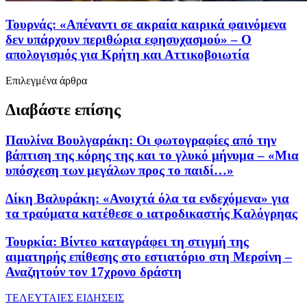
Τουρνάς: «Απέναντι σε ακραία καιρικά φαινόμενα
δεν υπάρχουν περιθώρια εφησυχασμού» – Ο
απολογισμός για Κρήτη και Αττικοβοιωτία
Επιλεγμένα άρθρα
Διαβάστε επίσης
Παυλίνα Βουλγαράκη: Οι φωτογραφίες από την
βάπτιση της κόρης της και το γλυκό μήνυμα – «Μια
υπόσχεση των μεγάλων προς το παιδί…»
Δίκη Βαλυράκη: «Ανοιχτά όλα τα ενδεχόμενα» για
τα τραύματα κατέθεσε ο ιατροδικαστής Καλόγρηας
Τουρκία: Βίντεο καταγράφει τη στιγμή της
αιματηρής επίθεσης στο εστιατόριο στη Μερσίνη –
Αναζητούν τον 17χρονο δράστη
ΤΕΛΕΥΤΑΙΕΣ ΕΙΔΗΣΕΙΣ