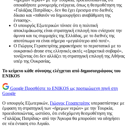
οποιαδήποτε μονομερής ενέργεια, όπως η θεσμοθέτηση της
«Γαλάζιας Πατρίδας», δεν θα έχει έρεισμα στο διεθνές
δίκαιο και «πιθανόν να δημιουργήσει αναβάθμιση της
έντασης».
Ο υπουργός Εξωτερικών τόνισε ότι η πολιτική
αποκλιμάκωσης είναι στρατηγική επιλογή που ενίσχυσε την
άμυνα και τις συμμαχίες της Ελλάδας, με το διεθνές της
αποτύπωμα να είναι σήμερα «μεγαλύτερο από ποτέ».
Ο Γιώργος Γεραπετρίτης χαρακτήρισε το περιστατικό με το
ουκρανικό drone στις ελληνικές ακτές «εξαιρετικά σοβαρό»,
τονίζοντας ότι δεν αλλάζει τη στρατηγική επιλογή της Αθήνας
υπέρ της Ουκρανίας.
Το κείμενο κάθε σύνοψης ελέγχεται από δημοσιογράφους του
ENIKOS
Google
Προσθέστε το ENIKOS ως προτιμώμενη πηγή στη
Google
Ο υπουργός Εξωτερικών,
Γιώργος Γεραπετρίτης
υπερασπίστηκε με
έμφαση τη στρατηγική των «ήρεμων νερών» με την Τουρκία,
προειδοποιώντας, ωστόσο, ότι ενδεχόμενη θεσμοθέτηση της
«Γαλάζιας Πατρίδας» από την Άγκυρα θα μπορούσε να οδηγήσει
σε νέα ένταση στο Αιγαίο.