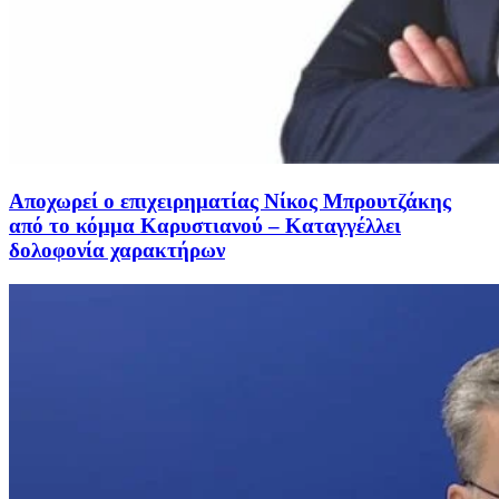
Αποχωρεί ο επιχειρηματίας Νίκος Μπρουτζάκης
από το κόμμα Καρυστιανού – Καταγγέλλει
δολοφονία χαρακτήρων