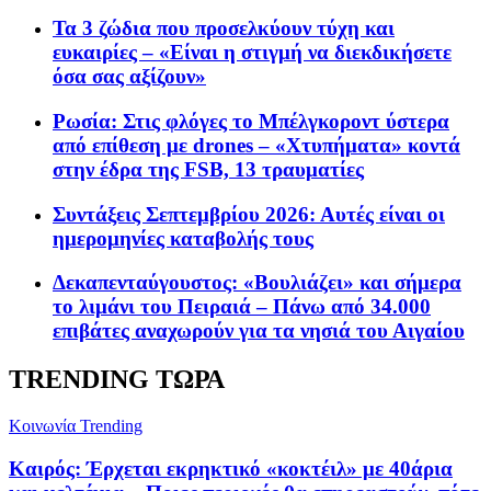
Τα 3 ζώδια που προσελκύουν τύχη και
ευκαιρίες – «Είναι η στιγμή να διεκδικήσετε
όσα σας αξίζουν»
Ρωσία: Στις φλόγες το Μπέλγκοροντ ύστερα
από επίθεση με drones – «Χτυπήματα» κοντά
στην έδρα της FSB, 13 τραυματίες
Συντάξεις Σεπτεμβρίου 2026: Αυτές είναι οι
ημερομηνίες καταβολής τους
Δεκαπενταύγουστος: «Βουλιάζει» και σήμερα
το λιμάνι του Πειραιά – Πάνω από 34.000
επιβάτες αναχωρούν για τα νησιά του Αιγαίου
TRENDING ΤΩΡΑ
Κοινωνία
Trending
Καιρός: Έρχεται εκρηκτικό «κοκτέιλ» με 40άρια