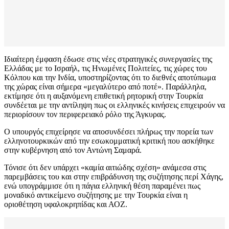
Ιδιαίτερη έμφαση έδωσε στις νέες στρατηγικές συνεργασίες της
Ελλάδας με το Ισραήλ, τις Ηνωμένες Πολιτείες, τις χώρες του
Κόλπου και την Ινδία, υποστηρίζοντας ότι το διεθνές αποτύπωμα
της χώρας είναι σήμερα «μεγαλύτερο από ποτέ». Παράλληλα,
εκτίμησε ότι η αυξανόμενη επιθετική ρητορική στην Τουρκία
συνδέεται με την αντίληψη πως οι ελληνικές κινήσεις επιχειρούν να
περιορίσουν τον περιφερειακό ρόλο της Άγκυρας.
Ο υπουργός επιχείρησε να αποσυνδέσει πλήρως την πορεία των
ελληνοτουρκικών από την εσωκομματική κριτική που ασκήθηκε
στην κυβέρνηση από τον Αντώνη Σαμαρά.
Τόνισε ότι δεν υπάρχει «καμία αιτιώδης σχέση» ανάμεσα στις
παρεμβάσεις του και στην επιβράδυνση της συζήτησης περί Χάγης,
ενώ υπογράμμισε ότι η πάγια ελληνική θέση παραμένει πως
μοναδικό αντικείμενο συζήτησης με την Τουρκία είναι η
οριοθέτηση υφαλοκρηπίδας και ΑΟΖ.