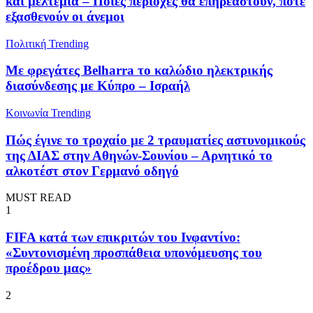
και μελτέμια – Ποιες περιοχές θα επηρεαστούν, πότε
εξασθενούν οι άνεμοι
Πολιτική
Trending
Με φρεγάτες Belharra το καλώδιο ηλεκτρικής
διασύνδεσης με Κύπρο – Ισραήλ
Κοινωνία
Trending
Πώς έγινε το τροχαίο με 2 τραυματίες αστυνομικούς
της ΔΙΑΣ στην Αθηνών-Σουνίου – Αρνητικό το
αλκοτέστ στον Γερμανό οδηγό
MUST READ
1
FIFA κατά των επικριτών του Ινφαντίνο:
«Συντονισμένη προσπάθεια υπονόμευσης του
προέδρου μας»
2