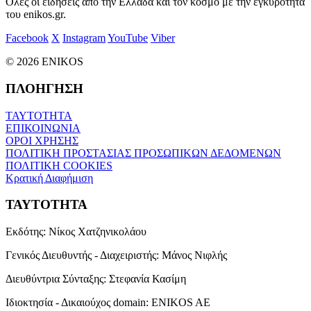
Όλες οι ειδήσεις από την Ελλάδα και τον κόσμο με την εγκυρότητα
του enikos.gr.
Facebook
X
Instagram
YouTube
Viber
© 2026 ENIKOS
ΠΛΟΗΓΗΣΗ
ΤΑΥΤΟΤΗΤΑ
ΕΠΙΚΟΙΝΩΝΙΑ
ΟΡΟΙ ΧΡΗΣΗΣ
ΠΟΛΙΤΙΚΗ ΠΡΟΣΤΑΣΙΑΣ ΠΡΟΣΩΠΙΚΩΝ ΔΕΔΟΜΕΝΩΝ
ΠΟΛΙΤΙΚΗ COOKIES
Κρατική Διαφήμιση
ΤΑΥΤΟΤΗΤΑ
Εκδότης:
Νίκος Χατζηνικολάου
Γενικός Διευθυντής - Διαχειριστής:
Μάνος Νιφλής
Διευθύντρια Σύνταξης:
Στεφανία Κασίμη
Ιδιοκτησία - Δικαιούχος domain:
ENIKOS AE