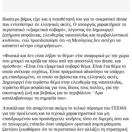
Ιδιαίτερο βάρος είχε και η τοποθέτησή του για το ουκρανικό drone
που εντοπίστηκε σε ελληνικές ακτές. Ο υπουργός χαρακτήρισε το
περιστατικό «εξαιρετικά σοβαρό», λέγοντας ότι δημιουργεί
ζητήματα ασφάλειας, ελευθερίας ναυσιπλοΐας και περιβαλλοντικού
κινδύνου, ενώ προειδοποίησε ότι «η Μεσόγειος δεν αντέχει να
καταστεί κέντρο επιχειρήσεων».
«Φυσικά και δεν είναι λήξαν το θέμα» είπε αναφορικά με την χώρα
που μπορεί να κρύβεται πίσω από την αποστολή του drone, και
πρόσθεσε: «Είναι ένα εξαιρετικά σοβαρό θέμα. Είναι ένα θέμα το
οποίο ανέκυψε εσχάτως. Είναι πραγματικά αδιανόητο να υπάρχει
μη επανδρωμένο, το οποίο να βρίσκεται στις ελληνικές ακτές.
Δημιουργεί ένα τεράστιο θέμα στην ελευθερία της ναυσιπλοΐας,
τεράστιο θέμα ασφάλειας για τους ίδιους τους πολίτες, για την
οικονομική ζωή και βεβαίως για το περιβάλλον. ‘Αρα
καταλαβαίνουμε τη σημασία του».
Αποκάλυψε ότι αναμένεται ακόμη το τελικό πόρισμα του ΓΕΕΘΑ
για την προέλευση και τα τεχνικά χαρακτηριστικά του μη
επανδρωμένου και προανήγγειλε κινήσεις τόσο σε διμερές όσο και
σε πολυμερές επίπεδο όταν υπάρξουν οριστικά συμπεράσματα.
Ωστόσο ξεκαθάρισε ότι το περιστατικό δεν αλλάζει τη στρατηγική