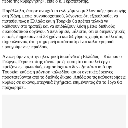
πεδίο της κυβέρνησης», είπε ο κ. Γεραπετρίτης.
Παράλληλα, άφησε ανοιχτό το ενδεχόμενο μελλοντικής προσφυγής
στη Χάγη, μέσω συνυποσχετικού, λέγοντας ότι εξακολουθεί να
πιστεύει πως η Ελλάδα και η Τουρκία θα πρέπει τελικά να
καθίσουν στο τραπέζι και να επιδιώξουν λύση μέσω διεθνούς
δικαιοδοτικού οργάνου. Υπενθύμισε, μάλιστα, ότι οι διερευνητικές
επαφές διήρκεσαν επί 23 χρόνια και 64 γύρους χωρίς αποτέλεσμα,
σημειώνοντας ότι η σημερινή κατάσταση είναι καλύτερη από
προηγούμενες περιόδους.
Αναφερόμενος στην ηλεκτρική διασύνδεση Ελλάδας – Κύπρου ο
Γιώργος Γεραπετρίτης τόνισε με έμφαση ότι αποτελεί έργο
«μείζονος ευρωπαϊκής σημασίας» και δεν εξαρτάται από την
Τουρκία, καθώς η πόντιση καλωδίου και οι σχετικές έρευνες
προστατεύονται από το διεθνές δίκαιο. Απέδωσε τις καθυστερήσεις
κυρίως σε οικονομοτεχνικά ζητήματα, επιμένοντας ότι το έργο θα
προχωρήσει.