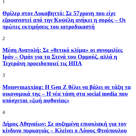
1
Θρίλερ στον Λυκαβηττό: Σε 57χρονη που είχε
εξαφανιστεί από την Κυψέλη ανήκει η σορός – Οι
πρώτες εκτιμήσεις του ιατροδικαστή
2
Μέση Ανατολή: Σε «θετικό κλίμα» οι συνομιλίες
Ιράν – Ομάν για τα Στενά του Ορμούζ, αλλά η
Τεχεράνη προειδοποιεί τις ΗΠΑ
3
Moneymaxxing: Η Gen Z θέλει να βάλει σε τάξη τα
οικονομικά της – Η νέα τάση στα social media που
υπόσχεται «ζωή αφθονίας»
4
Δήμος Αθηναίων: Σε αυξημένη επιφυλακή για τον
κίνδυνο πυρκαγιάς – Κλείνει ο Λόφος Φινόπουλου