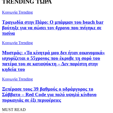
TRENDING ΤΩΡΑ
Κοινωνία
Trending
Τραγωδία στην Πάρο: Ο μπάρμαν του beach bar
βούτηξε για να σώσει τον 4χρονο που πνίγηκε σε
πισίνα
Κοινωνία
Trending
Μυστράς: «Τα κίνητρά μου δεν ήταν οικονομικά»
ισχυρίζεται ο 55χρονος που έκρυβε τη σορό του
πατέρα του σε καταψύκτη – Δεν παρέστη στην
κηδεία του
Κοινωνία
Trending
Ξεπέρασε τους 39 βαθμούς ο υδράργυρος το
Σάββατο – Red Code για πολύ υψηλό κίνδυνο
πυρκαγιάς σε έξι περιφέρειες
MUST READ