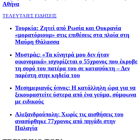
Αθήνα
ΤΕΛΕΥΤΑΙΕΣ ΕΙΔΗΣΕΙΣ
Τουρκία: Zητεί από Ρωσία και Ουκρανία
«μορατόριουμ» στις επιθέσεις στα πλοία στη
Μαύρη Θάλασσα
Μυστράς: «Τα κίνητρά μου δεν ήταν
οικονομικά» ισχυρίζεται ο 55χρονος που έκρυβε
τη σορό του πατέρα του σε καταψύκτη – Δεν
παρέστη στην κηδεία του
Μεσημεριανός ύπνος: Η κατάλληλη ώρα για να
ξεκουραστείτε ύστερα από ένα γεύμα, σύμφωνα
με ειδικούς
Αλεξανδρούπολη: Χωρίς τις αισθήσεις του
ανασύρθηκε 77χρονος από πηγάδι στην
Παλαγία