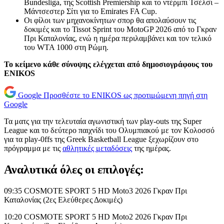
Bundesliga, της Scottish Premiership και το ντέρμπι Τσέλσι –
Μάντσεστερ Σίτι για το Emirates FA Cup.
Οι φίλοι των μηχανοκίνητων σπορ θα απολαύσουν τις
δοκιμές και το Tissot Sprint του MotoGP 2026 από το Γκραν
Πρι Καταλονίας, ενώ η ημέρα περιλαμβάνει και τον τελικό
του WTA 1000 στη Ρώμη.
Το κείμενο κάθε σύνοψης ελέγχεται από δημοσιογράφους του
ENIKOS
Google
Προσθέστε το ENIKOS ως προτιμώμενη πηγή στη
Google
Τα ματς για την τελευταία αγωνιστική των play-outs της Super
League και το δεύτερο παιχνίδι του Ολυμπιακού με τον Κολοσσό
για τα play-0ffs της Greek Basketball League ξεχωρίζουν στο
πρόγραμμα με τις
αθλητικές μεταδόσεις
της ημέρας.
Αναλυτικά όλες οι επιλογές:
09:35 COSMOTE SPORT 5 HD Moto3 2026 Γκραν Πρι
Καταλονίας (2ες Ελεύθερες Δοκιμές)
10:20 COSMOTE SPORT 5 HD Moto2 2026 Γκραν Πρι