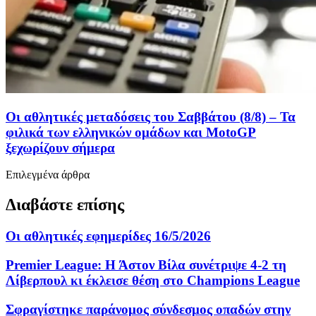
Οι αθλητικές μεταδόσεις του Σαββάτου (8/8) – Τα
φιλικά των ελληνικών ομάδων και MotoGP
ξεχωρίζουν σήμερα
Επιλεγμένα άρθρα
Διαβάστε επίσης
Οι αθλητικές εφημερίδες 16/5/2026
Premier League: Η Άστον Βίλα συνέτριψε 4-2 τη
Λίβερπουλ κι έκλεισε θέση στο Champions League
Σφραγίστηκε παράνομος σύνδεσμος οπαδών στην