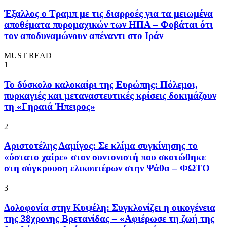
Έξαλλος ο Τραμπ με τις διαρροές για τα μειωμένα
αποθέματα πυρομαχικών των ΗΠΑ – Φοβάται ότι
τον αποδυναμώνουν απέναντι στο Ιράν
MUST READ
1
To δύσκολο καλοκαίρι της Ευρώπης: Πόλεμοι,
πυρκαγιές και μεταναστευτικές κρίσεις δοκιμάζουν
τη «Γηραιά Ήπειρος»
2
Αριστοτέλης Δαμίγος: Σε κλίμα συγκίνησης το
«ύστατο χαίρε» στον συντονιστή που σκοτώθηκε
στη σύγκρουση ελικοπτέρων στην Ψάθα – ΦΩΤΟ
3
Δολοφονία στην Κυψέλη: Συγκλονίζει η οικογένεια
της 38χρονης Βρετανίδας – «Αφιέρωσε τη ζωή της