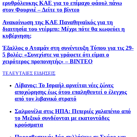
ερυθρόλευκης ΚΑΕ για το επίμαχο φάουλ πάνω
στον Φουρνιέ – Δείτε το βίντεο
Ανακοίνωση της ΚΑΕ Παναθηναϊκός για τη
διαιτησία του ντέρμπι: Μέχρι πότε θα κωφεύει η
κυβέρνηση;
Έξαλλος ο Αταμάν στη συνέντευξη Τύπου για τις 29-
5 βολές: «Συνεχίστε να γράφετε ότι είμαι ο
χειρότερος προπονητής» – ΒΙΝΤΕΟ
ΤΕΛΕΥΤΑΙΕΣ ΕΙΔΗΣΕΙΣ
Λίβανος: Το Ισραήλ αρνείται νέες ζώνες
αποχώρησης έως ότου επαληθευτεί ο έλεγχος
από τον λιβανικό στρατό
Σαλμονέλα στις ΗΠΑ: Πιπεριές χαλαπένιο από
το Μεξικό συνδέονται με εκατοντάδες
κρούσματα
Πυροσβεστική: Δύο συλλήψεις σε Σκύρο και