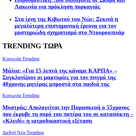
Λακωνία για πρόκληση πυρκαγιάς
Στα ίχνη της Κιβωτού του Νώε: Ξεκινά η
μεγαλύτερη επιστημονική έρευνα για τον
μυστηριώδη σχηματισμό στο Ντουρουπινάρ
TRENDING ΤΩΡΑ
Κοινωνία
Trending
Μάλια: «Για 15 λεπτά της κάναμε ΚΑΡΠΑ» –
Συγκλονίζουν οι μαρτυρίες για τον πνιγμό της
40χρονης μητέρας μπροστά στα παιδιά της
Κοινωνία
Trending
Μυστράς: Απολογείται την Παρασκευή ο 55χρονος
που έκρυβε τη σορό του πατέρα του σε καταψύκτη –
«Κλειδί» η ιατροδικαστική εξέταση
Διεθνή Νέα
Trending