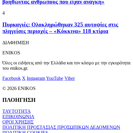
βοηθώντας ανθρώπους που είχαν ανάγκη»
4
Πυρκαγιές: Ολοκληρώθηκαν 325 αυτοψίες στις
πληγείσες περιοχές – «Κόκκινα» 118 κτίρια
ΔΙΑΦΗΜΙΣΗ
ENIKOS
Όλες οι ειδήσεις από την Ελλάδα και τον κόσμο με την εγκυρότητα
του enikos.gr.
Facebook
X
Instagram
YouTube
Viber
© 2026 ENIKOS
ΠΛΟΗΓΗΣΗ
ΤΑΥΤΟΤΗΤΑ
ΕΠΙΚΟΙΝΩΝΙΑ
ΟΡΟΙ ΧΡΗΣΗΣ
ΠΟΛΙΤΙΚΗ ΠΡΟΣΤΑΣΙΑΣ ΠΡΟΣΩΠΙΚΩΝ ΔΕΔΟΜΕΝΩΝ
ΠΟΛΙΤΙΚΗ COOKIES