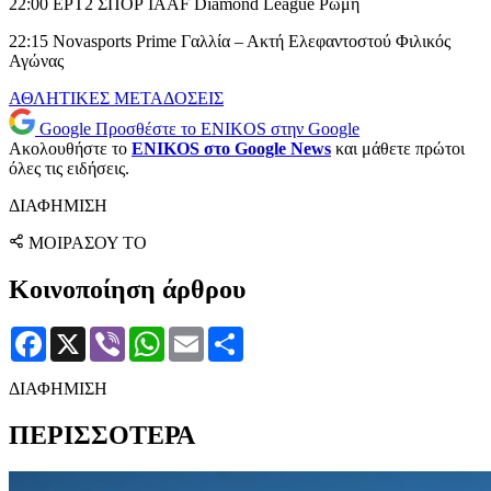
22:00 ΕΡΤ2 ΣΠΟΡ IAAF Diamond League Ρώμη
22:15 Novasports Prime Γαλλία – Ακτή Ελεφαντοστού Φιλικός
Αγώνας
ΑΘΛΗΤΙΚΕΣ ΜΕΤΑΔΟΣΕΙΣ
Google
Προσθέστε το ENIKOS στην Google
Ακολουθήστε το
ENIKOS στο Google News
και μάθετε πρώτοι
όλες τις ειδήσεις.
ΔΙΑΦΗΜΙΣΗ
ΜΟΙΡΑΣΟΥ ΤΟ
Κοινοποίηση άρθρου
Facebook
X
Viber
WhatsApp
Email
Μοιραστείτε
ΔΙΑΦΗΜΙΣΗ
ΠΕΡΙΣΣΟΤΕΡΑ