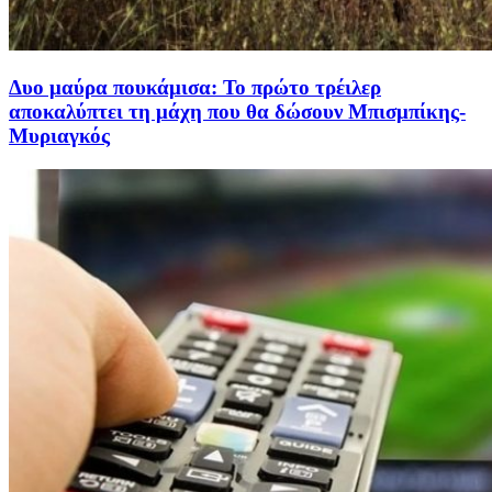
Δυο μαύρα πουκάμισα: Το πρώτο τρέιλερ
αποκαλύπτει τη μάχη που θα δώσουν Μπισμπίκης-
Μυριαγκός