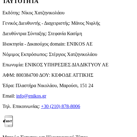
ΤΑΥΤΟΤΗΤΑ
Εκδότης:
Νίκος Χατζηνικολάου
Γενικός Διευθυντής - Διαχειριστής:
Μάνος Νιφλής
Διευθύντρια Σύνταξης:
Στεφανία Κασίμη
Ιδιοκτησία - Δικαιούχος domain:
ENIKOS AE
Νόμιμος Εκπρόσωπος:
Στέργιος Χατζηνικολάου
Επωνυμία:
ΕΝΙΚΟΣ ΥΠΗΡΕΣΙΕΣ ΔΙΑΔΙΚΤΥΟΥ ΑΕ
ΑΦΜ:
800384700
ΔΟΥ:
ΚΕΦΟΔΕ ΑΤΤΙΚΗΣ
Έδρα:
Πλαστήρα Νικολάου, Μαρούσι, 151 24
Email:
info@enikos.gr
Τηλ. Επικοινωνίας:
+30 (210) 878-8006