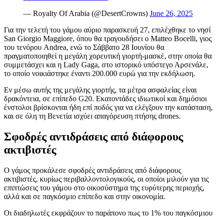
— Royalty Of Arabia (@DesertCrowns)
June 26, 2025
Για την τελετή του γάμου αύριο παρασκευή 27, επιλέχθηκε το νησί
San Giorgio Maggiore, όπου θα τραγουδήσει ο Matteo Bocelli, γιος
του τενόρου Andrea, ενώ το Σάββατο 28 Ιουνίου θα
πραγματοποιηθεί η μεγάλη χορευτική γιορτή-μασκέ, στην οποία θα
συμμετάσχει και η Lady Gaga, στο ιστορικό υπόστεγο Αρσενάλε,
το οποίο νοικιάστηκε έναντι 200.000 ευρώ για την εκδήλωση.
Εν μέσω αυτής της μεγάλης γιορτής, τα μέτρα ασφαλείας είναι
δρακόντεια, σε επίπεδο G20. Εκατοντάδες ιδιωτικοί και δημόσιοι
ένστολοι βρίσκονται ήδη επί ποδός για να ελέγξουν την κατάσταση,
και σε όλη τη Βενετία ισχύει απαγόρευση πτήσης drones.
Σφοδρές αντιδράσεις από διάφορους
ακτιβιστές
Ο γάμος προκάλεσε σφοδρές αντιδράσεις από διάφορους
ακτιβιστές, κυρίως περιβαλλοντολογικούς, οι οποίοι μιλούν για τις
επιπτώσεις του γάμου στο οικοσύστημα της ευρύτερης περιοχής,
αλλά και σε παγκόσμιο επίπεδο και στην οικονομία.
Οι διαδηλωτές εκφράζουν το παράπονο πως το 1% του παγκόσμιου