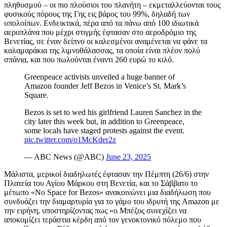
πληθυσμού – οι πιο πλούσιοι του πλανήτη – εκμεταλλεύονται τους
φυσικούς πόρους της Γης εις βάρος του 99%, δηλαδή των
υπολοίπων. Ενδεικτικά, πέρα από τα πάνω από 100 ιδιωτικά
αεροπλάνα που μέχρι στιγμής έφτασαν στο αεροδρόμιο της
Βενετίας, σε έναν δείπνο οι καλεσμένοι αναμένεται να φάνε τα
καλαμαράκια της λιμνοθάλασσας, τα οποία είναι πλέον πολύ
σπάνια, και που πωλούνται έναντι 260 ευρώ το κιλό.
Greenpeace activists unveiled a huge banner of
Amazon founder Jeff Bezos in Venice’s St. Mark’s
Square.
Bezos is set to wed his girlfriend Lauren Sanchez in the
city later this week but, in addition to Greenpeace,
some locals have staged protests against the event.
pic.twitter.com/o1McKder2z
— ABC News (@ABC)
June 23, 2025
Μάλιστα, μερικοί διαδηλωτές έφτασαν την Πέμπτη (26/6) στην
Πλατεία του Αγίου Μάρκου στη Βενετία, και το Σάββατο το
μέτωπο «No Space for Bezos» ανακοινώνει μια διαδήλωση που
συνδυάζει την διαμαρτυρία για το γάμο του ιδρυτή της Amazon με
την ειρήνη, υποστηρίζοντας πως «ο Μπέζος συνεχίζει να
αποκομίζει τεράστια κέρδη από τον γενοκτονικό πόλεμο που