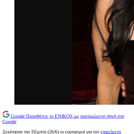
Google
Προσθέστε το ENIKOS ως προτιμώμενη πηγή στη
Google
Ξεκίνησαν την Πέμπτη (26/6) οι εορτασμοί για τον
επικείμενο