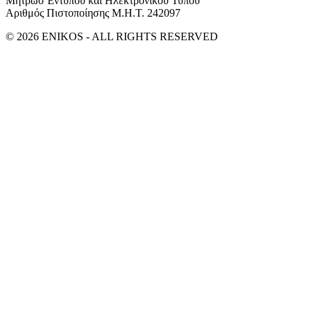
Μητρώο Έντυπου και Ηλεκτρονικού Τύπου
Αριθμός Πιστοποίησης Μ.Η.Τ. 242097
© 2026 ENIKOS - ALL RIGHTS RESERVED