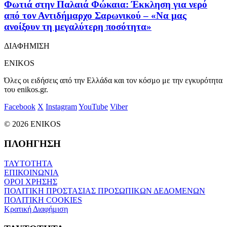
Φωτιά στην Παλαιά Φώκαια: Έκκληση για νερό
από τον Αντιδήμαρχο Σαρωνικού – «Να μας
ανοίξουν τη μεγαλύτερη ποσότητα»
ΔΙΑΦΗΜΙΣΗ
ENIKOS
Όλες οι ειδήσεις από την Ελλάδα και τον κόσμο με την εγκυρότητα
του enikos.gr.
Facebook
X
Instagram
YouTube
Viber
© 2026 ENIKOS
ΠΛΟΗΓΗΣΗ
ΤΑΥΤΟΤΗΤΑ
ΕΠΙΚΟΙΝΩΝΙΑ
ΟΡΟΙ ΧΡΗΣΗΣ
ΠΟΛΙΤΙΚΗ ΠΡΟΣΤΑΣΙΑΣ ΠΡΟΣΩΠΙΚΩΝ ΔΕΔΟΜΕΝΩΝ
ΠΟΛΙΤΙΚΗ COOKIES
Κρατική Διαφήμιση