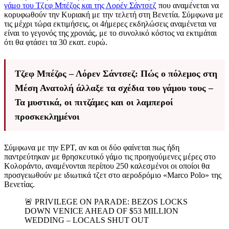
γάμο του Τζεφ Μπέζος και της Λορέν Σάντσεζ
που αναμένεται να
κορυφωθούν την Κυριακή με την τελετή στη Βενετία. Σύμφωνα με
τις μέχρι τώρα εκτιμήσεις, οι 4ήμερες εκδηλώσεις αναμένεται να
είναι το γεγονός της χρονιάς, με το συνολικό κόστος να εκτιμάται
ότι θα φτάσει τα 30 εκατ. ευρώ.
Τζεφ Μπέζος – Λόρεν Σάντσεζ: Πώς ο πόλεμος στη
Μέση Ανατολή άλλαξε τα σχέδια του γάμου τους –
Τα μυστικά, οι πιτζάμες και οι λαμπεροί
προσκεκλημένοι
Σύμφωνα με την ΕΡΤ, αν και οι δύο φαίνεται πως ήδη
παντρεύτηκαν με θρησκευτικό γάμο τις προηγούμενες μέρες στο
Κολοράντο, αναμένονται περίπου 250 καλεσμένοι οι οποίοι θα
προσγειωθούν με ιδιωτικά τζετ στο αεροδρόμιο «Marco Polo» της
Βενετίας.
🚨 PRIVILEGE ON PARADE: BEZOS LOCKS
DOWN VENICE AHEAD OF $53 MILLION
WEDDING – LOCALS SHUT OUT