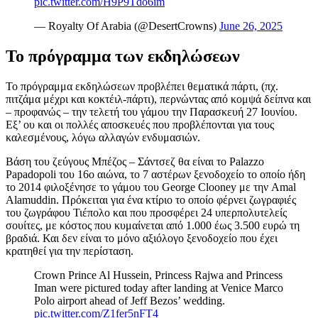
pic.twitter.com/H9P9Tdo6im
— Royalty Of Arabia (@DesertCrowns)
June 26, 2025
Το πρόγραμμα των εκδηλώσεων
Το πρόγραμμα εκδηλώσεων προβλέπει θεματικά πάρτι, (πχ.
πιτζάμα μέχρι και κοκτέιλ-πάρτι), περνώντας από κομψά δείπνα και
– προφανώς – την τελετή του γάμου την Παρασκευή 27 Ιουνίου.
Εξ’ ου και οι πολλές αποσκευές που προβλέπονται για τους
καλεσμένους, λόγω αλλαγών ενδυμασιών.
Βάση του ζεύγους Μπέζος – Σάντσεζ θα είναι το Palazzo
Papadopoli του 16ο αιώνα, το 7 αστέρων ξενοδοχείο το οποίο ήδη
το 2014 φιλοξένησε το γάμου του George Clooney με την Amal
Alamuddin. Πρόκειται για ένα κτίριο το οποίο φέρνει ζωγραφιές
του ζωγράφου Τιέπολο και που προσφέρει 24 υπερπολυτελείς
σουίτες, με κόστος που κυμαίνεται από 1.000 έως 3.500 ευρώ τη
βραδιά. Και δεν είναι το μόνο αξιόλογο ξενοδοχείο που έχει
κρατηθεί για την περίσταση.
Crown Prince Al Hussein, Princess Rajwa and Princess
Iman were pictured today after landing at Venice Marco
Polo airport ahead of Jeff Bezos’ wedding.
pic.twitter.com/Z1fer5nFT4