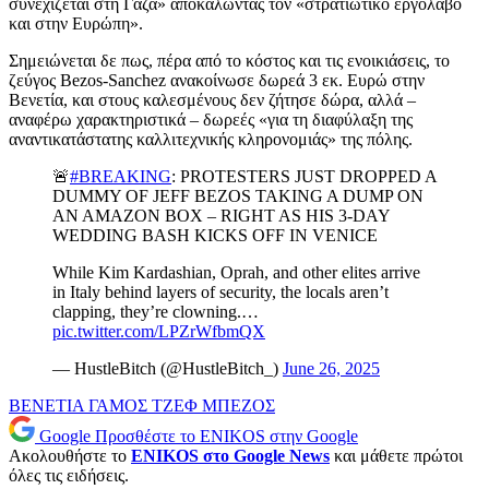
συνεχίζεται στη Γάζα» αποκαλώντας τον «στρατιωτικό εργολάβο
και στην Ευρώπη».
Σημειώνεται δε πως, πέρα από το κόστος και τις ενοικιάσεις, το
ζεύγος Bezos-Sanchez ανακοίνωσε δωρεά 3 εκ. Ευρώ στην
Βενετία, και στους καλεσμένους δεν ζήτησε δώρα, αλλά –
αναφέρω χαρακτηριστικά – δωρεές «για τη διαφύλαξη της
αναντικατάστατης καλλιτεχνικής κληρονομιάς» της πόλης.
🚨
#BREAKING
: PROTESTERS JUST DROPPED A
DUMMY OF JEFF BEZOS TAKING A DUMP ON
AN AMAZON BOX – RIGHT AS HIS 3-DAY
WEDDING BASH KICKS OFF IN VENICE
While Kim Kardashian, Oprah, and other elites arrive
in Italy behind layers of security, the locals aren’t
clapping, they’re clowning.…
pic.twitter.com/LPZrWfbmQX
— HustleBitch (@HustleBitch_)
June 26, 2025
ΒΕΝΕΤΙΑ
ΓΑΜΟΣ
ΤΖΕΦ ΜΠΕΖΟΣ
Google
Προσθέστε το ENIKOS στην Google
Ακολουθήστε το
ENIKOS στο Google News
και μάθετε πρώτοι
όλες τις ειδήσεις.