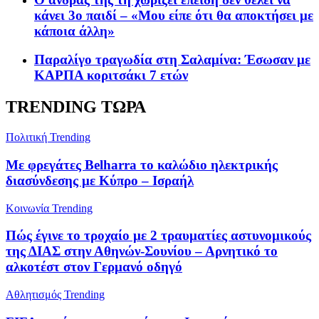
κάνει 3ο παιδί – «Μου είπε ότι θα αποκτήσει με
κάποια άλλη»
Παραλίγο τραγωδία στη Σαλαμίνα: Έσωσαν με
ΚΑΡΠΑ κοριτσάκι 7 ετών
TRENDING ΤΩΡΑ
Πολιτική
Trending
Με φρεγάτες Belharra το καλώδιο ηλεκτρικής
διασύνδεσης με Κύπρο – Ισραήλ
Κοινωνία
Trending
Πώς έγινε το τροχαίο με 2 τραυματίες αστυνομικούς
της ΔΙΑΣ στην Αθηνών-Σουνίου – Αρνητικό το
αλκοτέστ στον Γερμανό οδηγό
Αθλητισμός
Trending