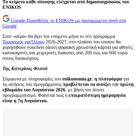
Το κείμενο κάθε σύνοψης ελέγχεται από δημοσιογράφους του
ENIKOS
Google
Προσθέστε το ENIKOS ως προτιμώμενη πηγή στη
Google
Στον «αέρα» θα βγει τον επόμενο μήνα το νέο πρόγραμμα
Τουρισμός για Όλους
2026-2027, στο πλαίσιο του οποίου θα
χορηγηθούν vouchers (άυλη ψηφιακή χρεωστική κάρτα) για φθηνές
καλοκαιρινές και χειμερινές διακοπές από 200 έως και 600 ευρώ
στους δικαιούχους.
Της Κατερίνας Φεσσά
Σύμφωνα με πληροφορίες του
enikonomia.gr
,
η πλατφόρμα
για
τις αιτήσεις του προγράμματος
προβλέπεται να ανοίξει
τη
ν πρώτη
εβδομάδα του Αυγούστου 2026
, με βάση τον άτυπο
προγραμματισμό. Φαίνεται πως η
επικρατέστερη ημερομηνία
είναι η 7η Αυγούστου.