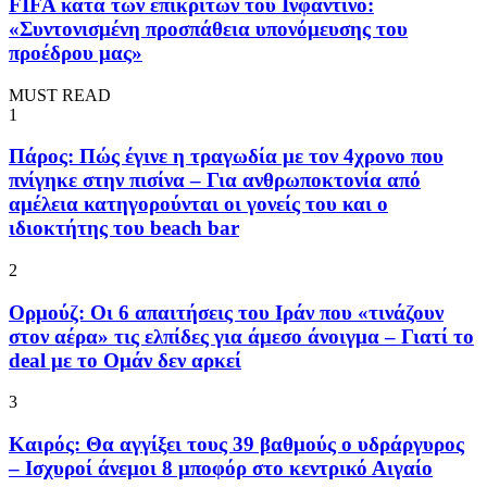
FIFA κατά των επικριτών του Ινφαντίνο:
«Συντονισμένη προσπάθεια υπονόμευσης του
προέδρου μας»
MUST READ
1
Πάρος: Πώς έγινε η τραγωδία με τον 4χρονο που
πνίγηκε στην πισίνα – Για ανθρωποκτονία από
αμέλεια κατηγορούνται οι γονείς του και ο
ιδιοκτήτης του beach bar
2
Ορμούζ: Οι 6 απαιτήσεις του Ιράν που «τινάζουν
στον αέρα» τις ελπίδες για άμεσο άνοιγμα – Γιατί το
deal με το Ομάν δεν αρκεί
3
Καιρός: Θα αγγίξει τους 39 βαθμούς ο υδράργυρος
– Ισχυροί άνεμοι 8 μποφόρ στο κεντρικό Αιγαίο