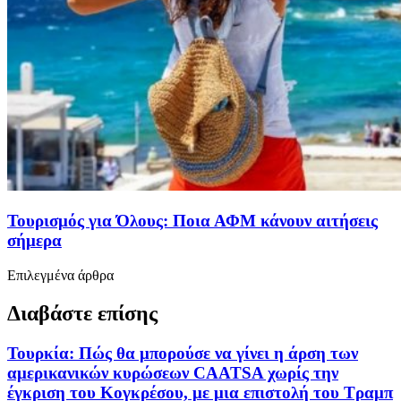
Τουρισμός για Όλους: Ποια ΑΦΜ κάνουν αιτήσεις
σήμερα
Επιλεγμένα άρθρα
Διαβάστε επίσης
Τουρκία: Πώς θα μπορούσε να γίνει η άρση των
αμερικανικών κυρώσεων CAATSA χωρίς την
έγκριση του Κογκρέσου, με μια επιστολή του Τραμπ