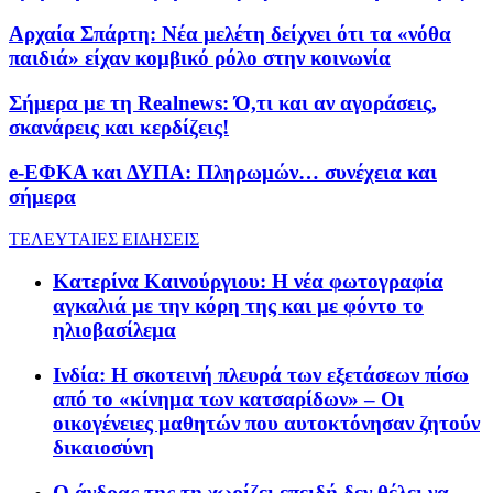
Αρχαία Σπάρτη: Νέα μελέτη δείχνει ότι τα «νόθα
παιδιά» είχαν κομβικό ρόλο στην κοινωνία
Σήμερα με τη Realnews: Ό,τι και αν αγοράσεις,
σκανάρεις και κερδίζεις!
e-ΕΦΚΑ και ΔΥΠΑ: Πληρωμών… συνέχεια και
σήμερα
ΤΕΛΕΥΤΑΙΕΣ ΕΙΔΗΣΕΙΣ
Κατερίνα Καινούργιου: Η νέα φωτογραφία
αγκαλιά με την κόρη της και με φόντο το
ηλιοβασίλεμα
Ινδία: Η σκοτεινή πλευρά των εξετάσεων πίσω
από το «κίνημα των κατσαρίδων» – Οι
οικογένειες μαθητών που αυτοκτόνησαν ζητούν
δικαιοσύνη
Ο άνδρας της τη χωρίζει επειδή δεν θέλει να