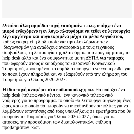
Ωστόσο άλλη αρμόδια πηγή επισημαίνει
πως, υπάρχει ένα
μικρό ενδεχόμενο η εν λόγω πλατφόρμα να τεθεί σε λειτουργία
λίγο αργότερα και συγκεκριμένα μέχρι τα μέσα Αυγούστου,
καθώς εκκρεμεί η διαδικασία για την ολοκλήρωση των
διαγωνισμών για αναδόχους αναφορικά με τους τεχνικούς
συμβούλους, τη λειτουργία της πλατφόρμας του προγράμματος, το
help desk αλλά και ένα συμφωνητικό με τη ΔΥΠΑ
για παροχές
που αφορούν στους δικαιούχους του περσινού Κοινωνικού
Τουρισμού, προκειμένου το αρμόδιο υπουργείο να ενημερωθεί για
το ποιοι έχουν πληρωθεί και να εξαιρεθούν από την κλήρωση του
Τουρισμός για Όλους 2026-2027.
Η ίδια πηγή αναφέρει στο enikonomia.gr,
πως θα υπάρξει ένα
help desk (τηλεφωνικό κέντρο, ένα κανονικό τηλεφωνικό
νούμερο) για το πρόγραμμα, το οποίο θα λειτουργεί συγκεκριμένες
ώρες και στο οποίο θα μπορούν να απευθυνθούν οι πολίτες για να
λαμβάνουν απαντήσεις από τους υπαλλήλους σε ερωτήματα που θα
αφορούν το Τουρισμός για Όλους 2026-2027 , όπως για τις
αιτήσεις, την προσκόμιση των δικαιολογητικών, επίλυση
προβλημάτων κλπ.