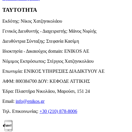
ΤΑΥΤΟΤΗΤΑ
Εκδότης:
Νίκος Χατζηνικολάου
Γενικός Διευθυντής - Διαχειριστής:
Μάνος Νιφλής
Διευθύντρια Σύνταξης:
Στεφανία Κασίμη
Ιδιοκτησία - Δικαιούχος domain:
ENIKOS AE
Νόμιμος Εκπρόσωπος:
Στέργιος Χατζηνικολάου
Επωνυμία:
ΕΝΙΚΟΣ ΥΠΗΡΕΣΙΕΣ ΔΙΑΔΙΚΤΥΟΥ ΑΕ
ΑΦΜ:
800384700
ΔΟΥ:
ΚΕΦΟΔΕ ΑΤΤΙΚΗΣ
Έδρα:
Πλαστήρα Νικολάου, Μαρούσι, 151 24
Email:
info@enikos.gr
Τηλ. Επικοινωνίας:
+30 (210) 878-8006