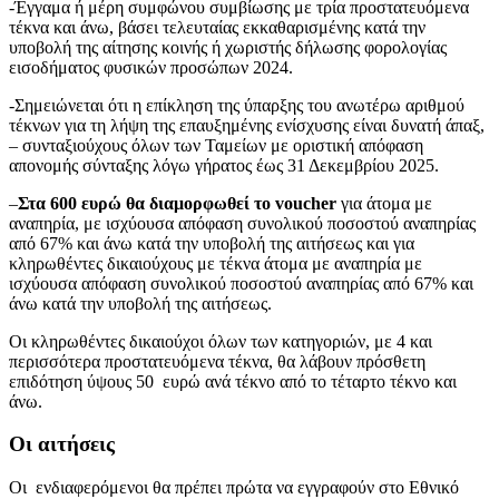
-Έγγαμα ή μέρη συμφώνου συμβίωσης με τρία προστατευόμενα
τέκνα και άνω, βάσει τελευταίας εκκαθαρισμένης κατά την
υποβολή της αίτησης κοινής ή χωριστής δήλωσης φορολογίας
εισοδήματος φυσικών προσώπων 2024.
-Σημειώνεται ότι η επίκληση της ύπαρξης του ανωτέρω αριθμού
τέκνων για τη λήψη της επαυξημένης ενίσχυσης είναι δυνατή άπαξ,
– συνταξιούχους όλων των Ταμείων με οριστική απόφαση
απονομής σύνταξης λόγω γήρατος έως 31 Δεκεμβρίου 2025.
–
Στα 600 ευρώ θα διαμορφωθεί το
voucher
για άτομα με
αναπηρία, με ισχύουσα απόφαση συνολικού ποσοστού αναπηρίας
από 67% και άνω κατά την υποβολή της αιτήσεως και για
κληρωθέντες δικαιούχους με τέκνα άτομα με αναπηρία με
ισχύουσα απόφαση συνολικού ποσοστού αναπηρίας από 67% και
άνω κατά την υποβολή της αιτήσεως.
Οι κληρωθέντες δικαιούχοι όλων των κατηγοριών, με 4 και
περισσότερα προστατευόμενα τέκνα, θα λάβουν πρόσθετη
επιδότηση ύψους 50 ευρώ ανά τέκνο από το τέταρτο τέκνο και
άνω.
Οι αιτήσεις
Οι ενδιαφερόμενοι θα πρέπει πρώτα να εγγραφούν στο Εθνικό