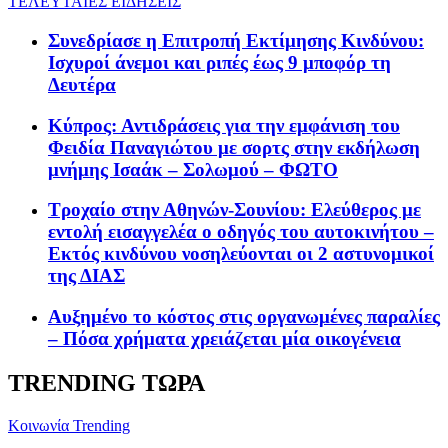
ΤΕΛΕΥΤΑΙΕΣ ΕΙΔΗΣΕΙΣ
Συνεδρίασε η Επιτροπή Εκτίμησης Κινδύνου:
Ισχυροί άνεμοι και ριπές έως 9 μποφόρ τη
Δευτέρα
Κύπρος: Αντιδράσεις για την εμφάνιση του
Φειδία Παναγιώτου με σορτς στην εκδήλωση
μνήμης Ισαάκ – Σολωμού – ΦΩΤΟ
Τροχαίο στην Αθηνών-Σουνίου: Ελεύθερος με
εντολή εισαγγελέα ο οδηγός του αυτοκινήτου –
Εκτός κινδύνου νοσηλεύονται οι 2 αστυνομικοί
της ΔΙΑΣ
Αυξημένο το κόστος στις οργανωμένες παραλίες
– Πόσα χρήματα χρειάζεται μία οικογένεια
TRENDING ΤΩΡΑ
Κοινωνία
Trending