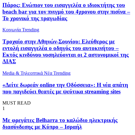
Πάρος: Ενώπιον του εισαγγελέα ο ιδιοκτήτης του
beach bar για τον πνιγμό του 4χρονου στην πισίνα –
Το χρονικό της τραγωδίας
Κοινωνία
Trending
Τροχαίο στην Αθηνών-Σουνίου: Ελεύθερος με
εντολή εισαγγελέα ο οδηγός του αυτοκινήτου –
Εκτός κινδύνου νοσηλεύονται οι 2 αστυνομικοί της
ΔΙΑΣ
Media & Τηλεοπτικά Νέα
Trending
«Δείτε δωρεάν online την Οδύσσεια»: Η νέα απάτη
που παγιδεύει θεατές με ψεύτικα streaming sites
MUST READ
1
Με φρεγάτες Belharra το καλώδιο ηλεκτρικής
διασύνδεσης με Κύπρο – Ισραήλ