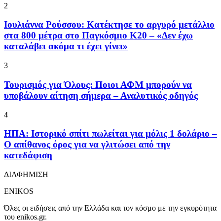
2
Ιουλιάννα Ρούσσου: Κατέκτησε το αργυρό μετάλλιο
στα 800 μέτρα στο Παγκόσμιο Κ20 – «Δεν έχω
καταλάβει ακόμα τι έχει γίνει»
3
Τουρισμός για Όλους: Ποιοι ΑΦΜ μπορούν να
υποβάλουν αίτηση σήμερα – Αναλυτικός οδηγός
4
ΗΠΑ: Ιστορικό σπίτι πωλείται για μόλις 1 δολάριο –
Ο απίθανος όρος για να γλιτώσει από την
κατεδάφιση
ΔΙΑΦΗΜΙΣΗ
ENIKOS
Όλες οι ειδήσεις από την Ελλάδα και τον κόσμο με την εγκυρότητα
του enikos.gr.