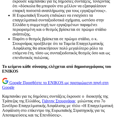
έκρουσε καμπανάκι για τις δημόσιες συντάξεις, τονίζοντας
ότι «δύσκολα θα μπορούν στο μέλλον να εξασφαλίσουν
επαρκή ποσοστά αναπλήρωσης για τους εργαζομένους».
Η Ευρωπαϊκή Ένωση επιδιώκει να ενισχύσει τα
επαγγελματικά συνταξιοδοτικά σχήματα, ωστόσο στην
Ελλάδα η συμμετοχή των εργαζομένων παραμένει
περιορισμένη και ο θεσμός βρίσκεται σε πρώιμο στάδιο
ανάπτυξης.
Παρότι ο θεσμός βρίσκεται σε πρώιμο στάδιο, ο κ.
Στουρνάρας προέβλεψε ότι τα Ταμεία Επαγγελματικής
Ασφάλισης θα αποκτήσουν πολύ μεγαλύτερο ρόλο τα
επόμενα έτη, τόσο ως συνταξιοδοτικός θεσμός όσο και ως
επενδυτικός πυλώνας.
Το κείμενο κάθε σύνοψης ελέγχεται από δημοσιογράφους του
ENIKOS
Google
Προσθέστε το ENIKOS ως προτιμώμενη πηγή στη
Google
Καμπανάκι για τις δημόσιες συντάξεις έκρουσε ο διοικητής της
Τράπεζας της Ελλάδος,
Γιάννης Στουρνάρας
μιλώντας στο 7ο
Συνέδριο Επαγγελματικής Ασφάλισης με τίτλο «Η Επαγγελματική
Ασφάλιση στο επίκεντρο της Ευρωπαϊκής Στρατηγικής για τις
Αποταμιεύσεις και τις Επενδύσεις».