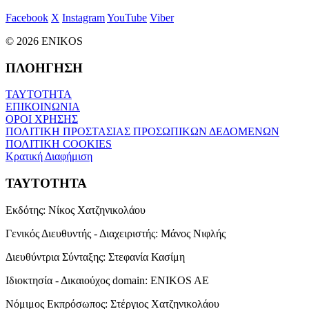
Facebook
X
Instagram
YouTube
Viber
© 2026 ENIKOS
ΠΛΟΗΓΗΣΗ
ΤΑΥΤΟΤΗΤΑ
ΕΠΙΚΟΙΝΩΝΙΑ
ΟΡΟΙ ΧΡΗΣΗΣ
ΠΟΛΙΤΙΚΗ ΠΡΟΣΤΑΣΙΑΣ ΠΡΟΣΩΠΙΚΩΝ ΔΕΔΟΜΕΝΩΝ
ΠΟΛΙΤΙΚΗ COOKIES
Κρατική Διαφήμιση
ΤΑΥΤΟΤΗΤΑ
Εκδότης:
Νίκος Χατζηνικολάου
Γενικός Διευθυντής - Διαχειριστής:
Μάνος Νιφλής
Διευθύντρια Σύνταξης:
Στεφανία Κασίμη
Ιδιοκτησία - Δικαιούχος domain:
ENIKOS AE
Νόμιμος Εκπρόσωπος:
Στέργιος Χατζηνικολάου