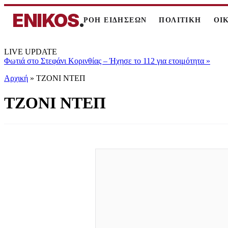
ENIKOS
.
ΡΟΗ ΕΙΔΗΣΕΩΝ
ΠΟΛΙΤΙΚΗ
ΟΙ
LIVE UPDATE
Φωτιά στο Στεφάνι Κορινθίας – Ήχησε το 112 για ετοιμότητα
»
Αρχική
»
ΤΖΟΝΙ ΝΤΕΠ
ΤΖΟΝΙ ΝΤΕΠ