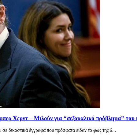
Άμπερ Χερντ – Μιλούν για “σεξουαλικό πρόβλημα” του
 σε δικαστικά έγγραφα που πρόσφατα είδαν το φως της δ...