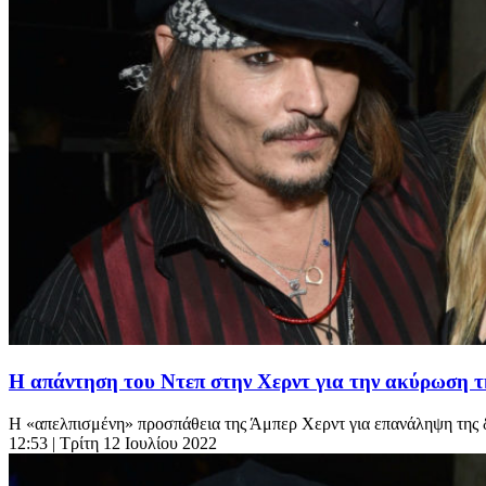
Η απάντηση του Ντεπ στην Χερντ για την ακύρωση 
Η «απελπισμένη» προσπάθεια της Άμπερ Χερντ για επανάληψη της δί
12:53
| Τρίτη 12 Ιουλίου 2022