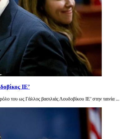
δοβίκος ΙΕ’
λο του ως Γάλλος βασιλιάς Λουδοβίκου ΙΕ’ στην ταινία ...