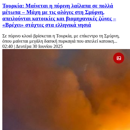
Τουρκία: Μαίνεται η πύρινη λαίλαπα σε πολλά
μέτωπα – Μάχη με τις φλόγες στη Σμύρνη,
απειλούνται κατοικίες και βιομηχανικές ζώνες –
«Βρέχει» στάχτες στα ελληνικά νησιά
Σε πύρινο κλοιό βρίσκεται η Τουρκία, με επίκεντρο τη Σμύρνη,
όπου μαίνεται μεγάλη δασική πυρκαγιά που απειλεί κατοικη...
02:40
| Δευτέρα 30 Ιουνίου 2025