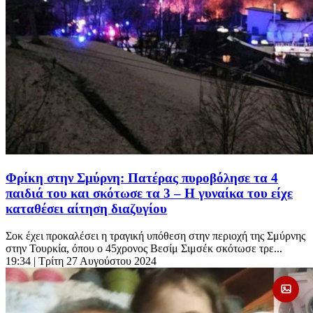
Φρίκη στην Σμύρνη: Πατέρας πυροβόλησε τα 4
παιδιά του και σκότωσε τα 3 – Η γυναίκα του είχε
καταθέσει αίτηση διαζυγίου
Σοκ έχει προκαλέσει η τραγική υπόθεση στην περιοχή της Σμύρνης
στην Τουρκία, όπου ο 45χρονος Βεσίμ Σιμσέκ σκότωσε τρε...
19:34
| Τρίτη 27 Αυγούστου 2024