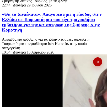
Σμύρνη της δυτικής Τουρκίας, με τις φλόγε...
22:44
| Δευτέρα 29 Ιουνίου 2026
«Θα το ξαναέκανα»: Απαγορεύτηκε η είσοδος στην
Ελλάδα σε Τουρκοκύπρια που είχε τραγουδήσει
εμβατήριο για την καταστροφή της Σμύρνης στην
Κομοτηνή
Ανεπιθύμητο πρόσωπο για τις ελληνικές αρχές αποτελεί η
Τουρκοκύπρια τραγουδίστρια Ισίν Καρατζά, στην οποία
απαγορεύτη...
10:54
| Δευτέρα 13 Απριλίου 2026