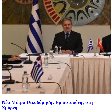
Νέα Μέτρα Οικοδόμησης Εμπιστοσύνης στη
Σμύρνη