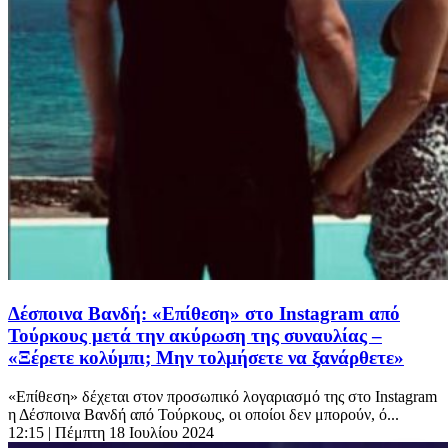
Δέσποινα Βανδή: «Επίθεση» στο Instagram από
Τούρκους μετά την ακύρωση της συναυλίας –
«Ξέρετε κολύμπι; Μην τολμήσετε να ξανάρθετε»
«Επίθεση» δέχεται στον προσωπικό λογαριασμό της στο Instagram
η Δέσποινα Βανδή από Τούρκους, οι οποίοι δεν μπορούν, ό...
12:15
| Πέμπτη 18 Ιουλίου 2024