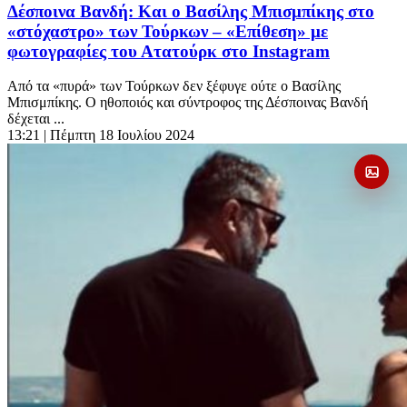
Δέσποινα Βανδή: Και ο Βασίλης Μπισμπίκης στο
«στόχαστρο» των Τούρκων – «Επίθεση» με
φωτογραφίες του Ατατούρκ στο Instagram
Από τα «πυρά» των Τούρκων δεν ξέφυγε ούτε ο Βασίλης
Μπισμπίκης. Ο ηθοποιός και σύντροφος της Δέσποινας Βανδή
δέχεται ...
13:21
| Πέμπτη 18 Ιουλίου 2024