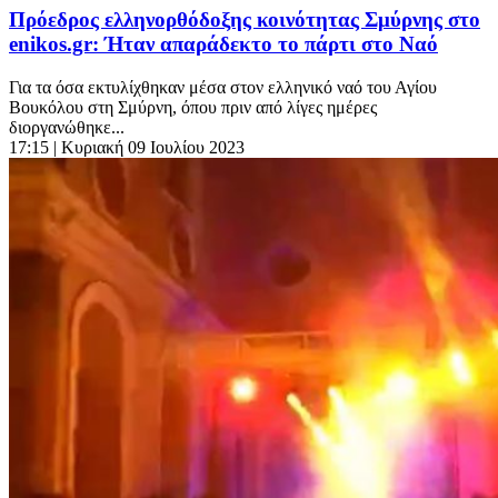
Πρόεδρος ελληνορθόδοξης κοινότητας Σμύρνης στο
enikos.gr: Ήταν απαράδεκτο το πάρτι στο Ναό
Για τα όσα εκτυλίχθηκαν μέσα στον ελληνικό ναό του Αγίου
Βουκόλου στη Σμύρνη, όπου πριν από λίγες ημέρες
διοργανώθηκε...
17:15
| Κυριακή 09 Ιουλίου 2023