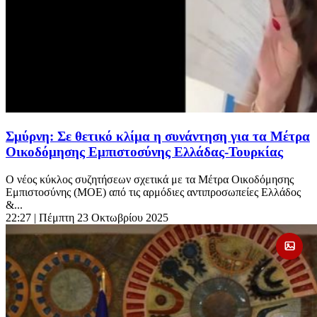
Σμύρνη: Σε θετικό κλίμα η συνάντηση για τα Μέτρα
Οικοδόμησης Εμπιστοσύνης Ελλάδας-Τουρκίας
Ο νέος κύκλος συζητήσεων σχετικά με τα Μέτρα Οικοδόμησης
Εμπιστοσύνης (ΜΟΕ) από τις αρμόδιες αντιπροσωπείες Ελλάδος
&...
22:27
| Πέμπτη 23 Οκτωβρίου 2025