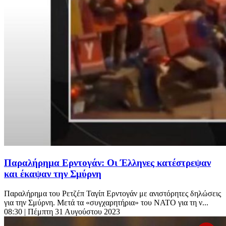
Παραλήρημα Ερντογάν: Οι Έλληνες κατέστρεψαν
και έκαψαν την Σμύρνη
Παραλήρημα του Ρετζέπ Ταγίπ Ερντογάν με ανιστόρητες δηλώσεις
για την Σμύρνη. Μετά τα «συγχαρητήρια» του ΝΑΤΟ για τη ν...
08:30
| Πέμπτη 31 Αυγούστου 2023