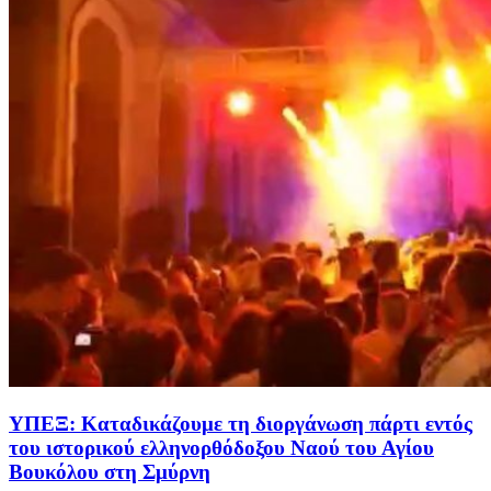
ΥΠΕΞ: Καταδικάζουμε τη διοργάνωση πάρτι εντός
του ιστορικού ελληνορθόδοξου Ναού του Αγίου
Βουκόλου στη Σμύρνη