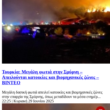
Τουρκία: Μεγάλη φωτιά στην Σμύρνη –
Απειλούνται κατοικίες και βιομηχανικές ζώνες –
ΒΙΝΤΕΟ
Μεγάλη δασική φωτιά απειλεί κατοικίες και βιομηχανικές ζώνες
στην επαρχία της Σμύρνης, όπως μεταδίδουν τα μέσα ενημέρ...
22:25
| Κυριακή 29 Ιουνίου 2025