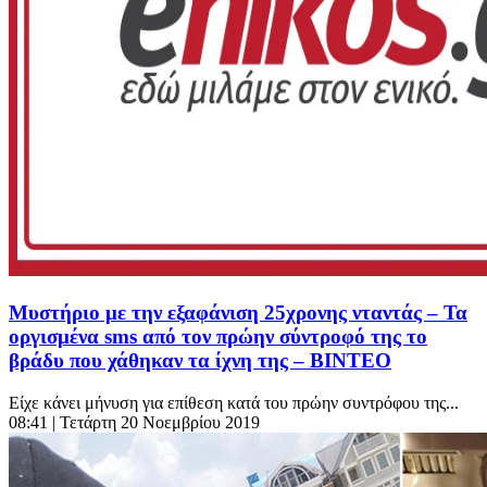
Μυστήριο με την εξαφάνιση 25χρονης νταντάς – Τα
οργισμένα sms από τον πρώην σύντροφό της το
βράδυ που χάθηκαν τα ίχνη της – ΒΙΝΤΕΟ
Είχε κάνει μήνυση για επίθεση κατά του πρώην συντρόφου της...
08:41
| Τετάρτη 20 Νοεμβρίου 2019