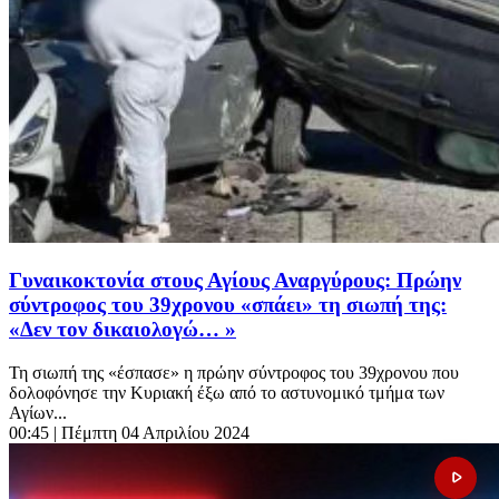
Γυναικοκτονία στους Αγίους Αναργύρους: Πρώην
σύντροφος του 39χρονου «σπάει» τη σιωπή της:
«Δεν τον δικαιολογώ… »
Τη σιωπή της «έσπασε» η πρώην σύντροφος του 39χρονου που
δολοφόνησε την Κυριακή έξω από το αστυνομικό τμήμα των
Αγίων...
00:45
| Πέμπτη 04 Απριλίου 2024