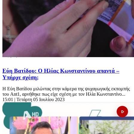
Εύη Βατίδου: Ο Ηλίας Κωνσταντίνου απαντά –
Υπήρχε σχέση;
Η Εύη Βατίδου μιλώντας στην κάμερα της ψυχαγωγικής εκπομπής
του Ant1, αρνήθηκε πως είχε σχέση με τον Ηλία Κωνσταντίνο...
15:01
| Τετάρτη 05 Ιουλίου 2023