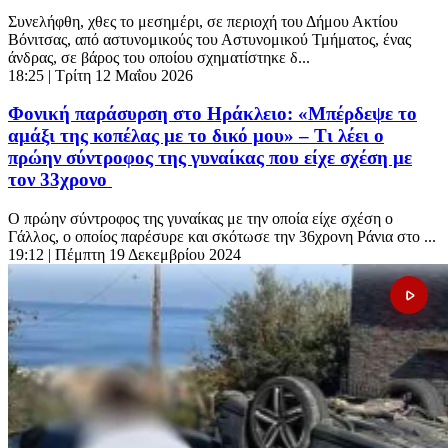
Συνελήφθη, χθες το μεσημέρι, σε περιοχή του Δήμου Ακτίου
Βόνιτσας, από αστυνομικούς του Αστυνομικού Τμήματος, ένας
άνδρας, σε βάρος του οποίου σχηματίστηκε δ...
18:25
| Τρίτη 12 Μαΐου 2026
Φονική παράσυρση στο Ηράκλειο: «Μπέρδεψε το
αμάξι της κοπέλας με το δικό μου» – Τι λέει ο
πρώην σύντροφος της γυναίκας που είχε σχέση με
τον 33χρονο
Ο πρώην σύντροφος της γυναίκας με την οποία είχε σχέση ο
Γάλλος, ο οποίος παρέσυρε και σκότωσε την 36χρονη Ράνια στο ...
19:12
| Πέμπτη 19 Δεκεμβρίου 2024