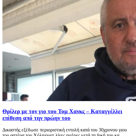
Θρίλερ με τον γιο του Τομ Χανκς – Καταγγέλλει
επίθεση από την πρώην του
Δικαστής εξέδωσε περιοριστική εντολή κατά του 30χρονου γιου
του αστέρα του Χόλιγουντ λίγες ημέρες μετά τη δική του κα...