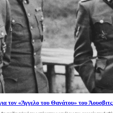
 για τον «Άγγελο του Θανάτου» του Άουσβιτς