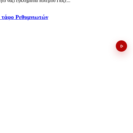
ο ναζί εγκληματία πολέμου Γιόζε...
κό τάφο Ρεθυμνιωτών