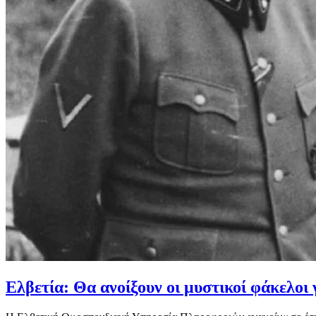
Ελβετία: Θα ανοίξουν οι μυστικοί φάκελοι