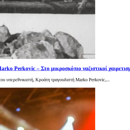
rko Perkovic – Στο μικροσκόπιο ναζιστικοί χαιρετισμ
του υπερεθνικιστή, Κροάτη τραγουδιστή Marko Perkovic,...