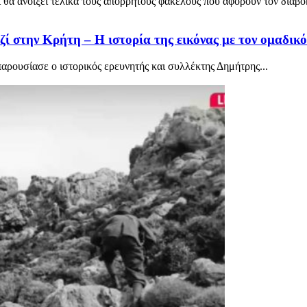
 ανοίξει τελικά τους απόρρητους φακέλους που αφορούν τον διαβόητ
ί στην Κρήτη – Η ιστορία της εικόνας με τον ομαδι
αρουσίασε ο ιστορικός ερευνητής και συλλέκτης Δημήτρης...