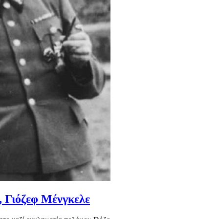
, Γιόζεφ Μένγκελε