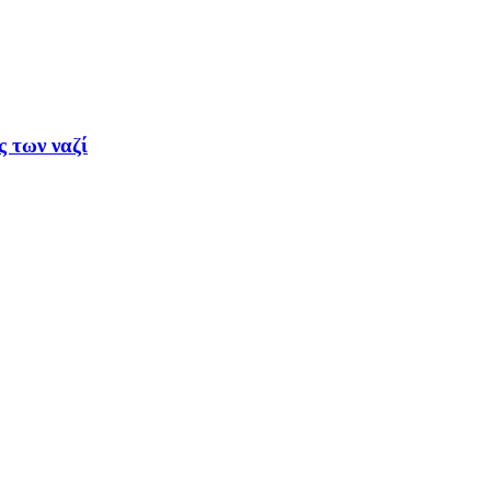
ς των ναζί