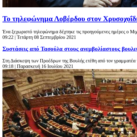
Το τηλεφώνημα Λοβέρδου στον Χρυσοχοΐδ
Ένα ξεχωριστό τηλεφώνημα δέχτηκε τις προηγούμενες ημέρες ο Μι
09:22
| Τετάρτη 08 Σεπτεμβρίου 2021
Συστάσεις από Τασούλα στους ανεμβολίαστους βουλε
Στη Διάσκεψη των Προέδρων της Βουλής ετέθη από τον γραμματέα τ
09:18
| Παρασκευή 16 Ιουλίου 2021