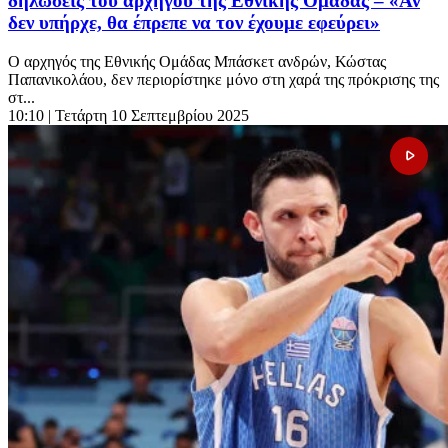
δηλώσεις του αρχηγού της Εθνικής Ομάδας – «Αν
δεν υπήρχε, θα έπρεπε να τον έχουμε εφεύρει»
Ο αρχηγός της Εθνικής Ομάδας Μπάσκετ ανδρών, Κώστας
Παπανικολάου, δεν περιορίστηκε μόνο στη χαρά της πρόκρισης της
στ...
10:10
| Τετάρτη 10 Σεπτεμβρίου 2025