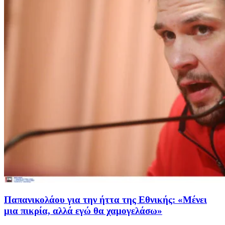
Παπανικολάου για την ήττα της Εθνικής: «Μένει
μια πικρία, αλλά εγώ θα χαμογελάσω»