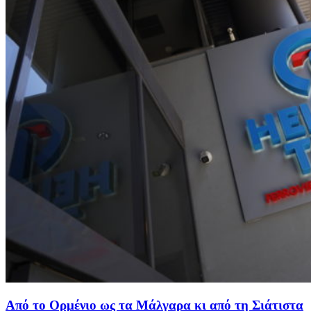
Από το Ορμένιο ως τα Μάλγαρα κι από τη Σιάτιστα