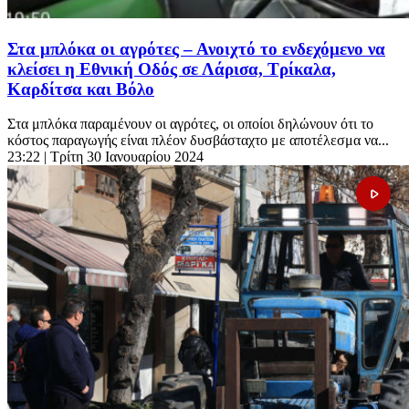
Στα μπλόκα οι αγρότες – Ανοιχτό το ενδεχόμενο να
κλείσει η Εθνική Οδός σε Λάρισα, Τρίκαλα,
Καρδίτσα και Βόλο
Στα μπλόκα παραμένουν οι αγρότες, οι οποίοι δηλώνουν ότι το
κόστος παραγωγής είναι πλέον δυσβάσταχτο με αποτέλεσμα να...
23:22
| Τρίτη 30 Ιανουαρίου 2024