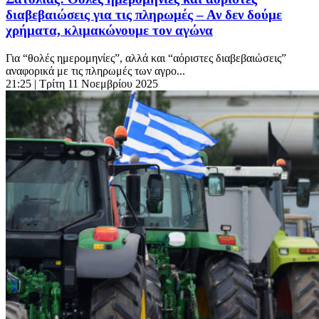
διαβεβαιώσεις για τις πληρωμές – Αν δεν δούμε
χρήματα, κλιμακώνουμε τον αγώνα
Για “θολές ημερομηνίες”, αλλά και “αόριστες διαβεβαιώσεις”
αναφορικά με τις πληρωμές των αγρο...
21:25
| Τρίτη 11 Νοεμβρίου 2025