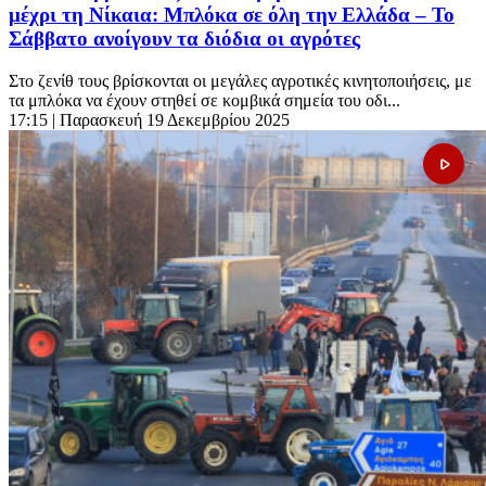
μέχρι τη Νίκαια: Μπλόκα σε όλη την Ελλάδα – Το
Σάββατο ανοίγουν τα διόδια οι αγρότες
Στο ζενίθ τους βρίσκονται οι μεγάλες αγροτικές κινητοποιήσεις, με
τα μπλόκα να έχουν στηθεί σε κομβικά σημεία του οδι...
17:15
| Παρασκευή 19 Δεκεμβρίου 2025