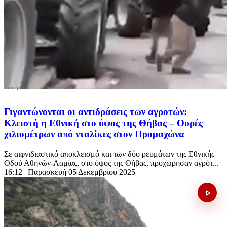
Γιγαντώνονται οι αντιδράσεις των αγροτών:
Κλειστή η Εθνική στο ύψος της Θήβας – Ουρές
χιλιομέτρων από νταλίκες στον Προμαχώνα
Σε αιφνιδιαστικό αποκλεισμό και των δύο ρευμάτων της Εθνικής
Οδού Αθηνών-Λαμίας, στο ύψος της Θήβας, προχώρησαν αγρότ...
16:12
| Παρασκευή 05 Δεκεμβρίου 2025