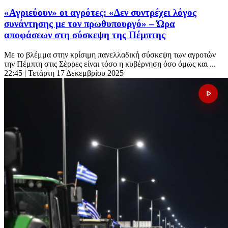
«Αγριεύουν» οι αγρότες: «Δεν συντρέχει λόγος
συνάντησης με τον πρωθυπουργό» – Ώρα
αποφάσεων στη σύσκεψη της Πέμπτης
Με το βλέμμα στην κρίσιμη πανελλαδική σύσκεψη των αγροτών
την Πέμπτη στις Σέρρες είναι τόσο η κυβέρνηση όσο όμως και ...
22:45
| Τετάρτη 17 Δεκεμβρίου 2025