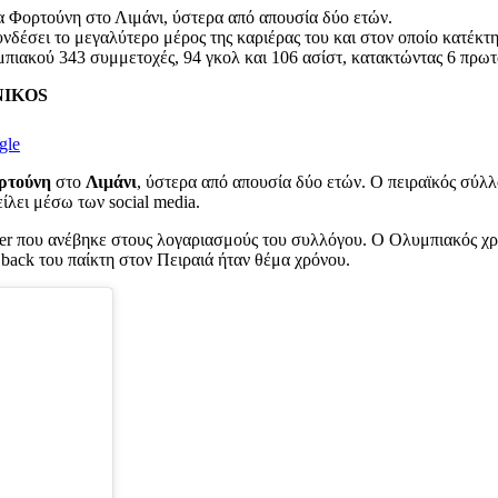
 Φορτούνη στο Λιμάνι, ύστερα από απουσία δύο ετών.
υνδέσει το μεγαλύτερο μέρος της καριέρας του και στον οποίο κατέκτ
πιακού 343 συμμετοχές, 94 γκολ και 106 ασίστ, κατακτώντας 6 πρω
ENIKOS
gle
ρτούνη
στο
Λιμάνι
, ύστερα από απουσία δύο ετών. Ο πειραϊκός σύλ
ίλει μέσω των social media.
r που ανέβηκε στους λογαριασμούς του συλλόγου. Ο Ολυμπιακός χρ
 back του παίκτη στον Πειραιά ήταν θέμα χρόνου.