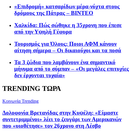
«Επιδρομή» κατσαρίδων μέρα-νύχτα στους
δρόμους της Πάτρας – ΒΙΝΤΕΟ
Χαλκίδα: Πώς σώθηκε η 35χρονη που έπεσε
από την Υψηλή Γέφυρα
Τουρισμός για Όλους: Ποιοι ΑΦΜ κάνουν
αίτηση σήμερα – Οι δικαιούχοι και τα ποσά
Τα 3 ζώδια που λαμβάνουν ένα σημαντικό
μήνυμα από το σύμπαν – «Οι μεγάλες επιτυχίες
δεν έρχονται τυχαία»
TRENDING ΤΩΡΑ
Κοινωνία
Trending
Δολοφονία Βρετανίδας στην Κυψέλη: «Είμαστε
συντετριμμένοι» λέει το ζευγάρι των Αμερικανών
που «υιοθέτησε» τον 26χρονο στη Λέσβο