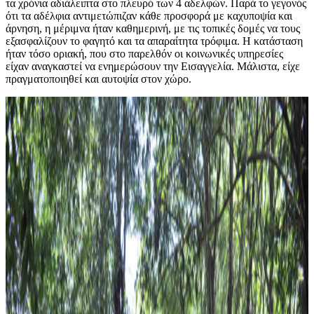
τα χρόνια αδιάλειπτα στο πλευρό των 4 αδελφών. Παρά το γεγονός
ότι τα αδέλφια αντιμετώπιζαν κάθε προσφορά με καχυποψία και
άρνηση, η μέριμνα ήταν καθημερινή, με τις τοπικές δομές να τους
εξασφαλίζουν το φαγητό και τα απαραίτητα τρόφιμα. Η κατάσταση
ήταν τόσο οριακή, που στο παρελθόν οι κοινωνικές υπηρεσίες
είχαν αναγκαστεί να ενημερώσουν την Εισαγγελία. Μάλιστα, είχε
πραγματοποιηθεί και αυτοψία στον χώρο.