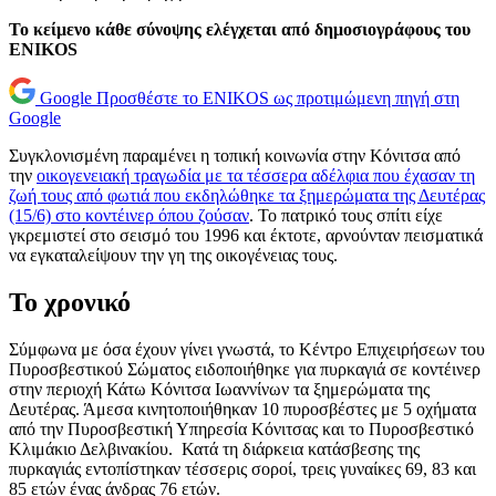
Το κείμενο κάθε σύνοψης ελέγχεται από δημοσιογράφους του
ENIKOS
Google
Προσθέστε το ENIKOS ως προτιμώμενη πηγή στη
Google
Συγκλονισμένη παραμένει η τοπική κοινωνία στην Κόνιτσα από
την
οικογενειακή τραγωδία με τα τέσσερα αδέλφια που έχασαν τη
ζωή τους από φωτιά που εκδηλώθηκε τα ξημερώματα της Δευτέρας
(15/6) στο κοντέινερ όπου ζούσαν
. Το πατρικό τους σπίτι είχε
γκρεμιστεί στο σεισμό του 1996 και έκτοτε, αρνούνταν πεισματικά
να εγκαταλείψουν την γη της οικογένειας τους.
Το χρονικό
Σύμφωνα με όσα έχουν γίνει γνωστά, το Κέντρο Επιχειρήσεων του
Πυροσβεστικού Σώματος ειδοποιήθηκε για πυρκαγιά σε κοντέινερ
στην περιοχή Κάτω Κόνιτσα Ιωαννίνων τα ξημερώματα της
Δευτέρας. Άμεσα κινητοποιήθηκαν 10 πυροσβέστες με 5 οχήματα
από την Πυροσβεστική Υπηρεσία Κόνιτσας και το Πυροσβεστικό
Κλιμάκιο Δελβινακίου. Κατά τη διάρκεια κατάσβεσης της
πυρκαγιάς εντοπίστηκαν τέσσερις σοροί, τρεις γυναίκες 69, 83 και
85 ετών ένας άνδρας 76 ετών.