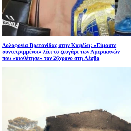
Δολοφονία Βρετανίδας στην Κυψέλη: «Είμαστε
συντετριμμένοι» λέει το ζευγάρι των Αμερικανών
που «υιοθέτησε» τον 26χρονο στη Λέσβο