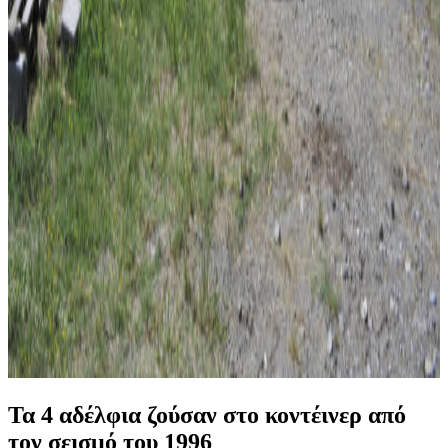
Τα 4 αδέλφια ζούσαν στο κοντέινερ από
τον σεισμό του 1996