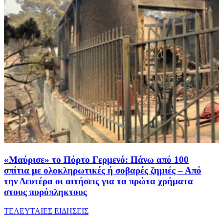
«Μαύρισε» το Πόρτο Γερμενό: Πάνω από 100
σπίτια με ολοκληρωτικές ή σοβαρές ζημιές – Από
την Δευτέρα οι αιτήσεις για τα πρώτα χρήματα
στους πυρόπληκτους
ΤΕΛΕΥΤΑΙΕΣ ΕΙΔΗΣΕΙΣ