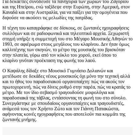
Για δεκαετίες συνόδευσε τα πανηγύρια των χωριών του Ζαγορίου
και της Ηπείρου, ενώ ταξίδεψε στην Ευρώπη, στην Αμερική, στον
Καναδά και στην Αυστραλία, για να παίξει για την ομογένεια που
διψούσε να ακούσει τις μελωδίες της πατρίδας.
Η τέχνη του καταγράφηκε σε δίσκους, σε ζωντανές ηχογραφήσεις
συλλόγων και σε ραδιοφωνικά και τηλεοπτικά αρχεία. Ξεχωριστή
στιγμή υπήρξε η συμμετοχή του στο Μέγαρο Μουσικής Αθηνών το
1993, σε αφιέρωμα στους μεγάλους του κλαρίνου. Δεν ήταν όμως
καλλιτέχνης των σκηνών, το μέτρο της μουσικής του βρισκόταν
στην πλατεία, γύρω από τον κύκλο του χορού, εκεί όπου το
κλαρίνο γινόταν προέκταση της φωνής του λαού.
Ο Καψάλης δίδαξε στο Μουσικό Γυμνάσιο Δολιανών και
μετέδωσε σε δεκάδες νέους μουσικούς όχι μόνο την τεχνική αλλά
και το ήθος του παραδοσιακού οργανοπαίχτη: πώς να ακούς τον
πρωτοχορευτή, πώς να δίνεις ρυθμό στην παρέα, πώς να κρατάς το
μέτρο. Με τον ίδιο σεβασμό τραγουδούσε μοιρολόγια και
παραδοσιακά της τάβλας, εντάσσοντας τη φωνή του στο σύνολο.
Συνεργάστηκε με σπουδαίους οργανοπαίχτες και τραγουδιστές,
ανάμεσά τους τον Χρήστο Ζώτο και τον Γιάννη Παπακώστα,
αφήνοντας κοινές ηχογραφήσεις που αποτελούν πια κομμάτι της
ζωντανής μνήμης.