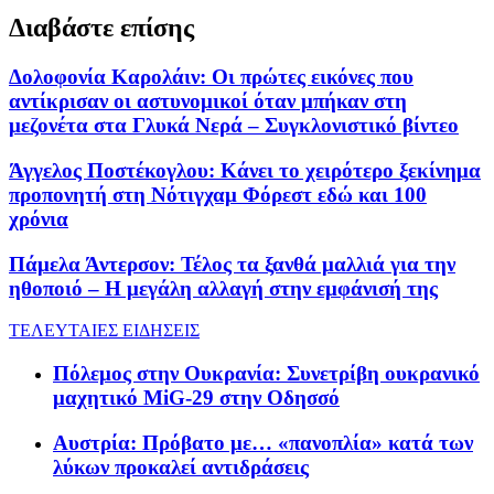
Διαβάστε επίσης
Δολοφονία Καρολάιν: Οι πρώτες εικόνες που
αντίκρισαν οι αστυνομικοί όταν μπήκαν στη
μεζονέτα στα Γλυκά Νερά – Συγκλονιστικό βίντεο
Άγγελος Ποστέκογλου: Κάνει το χειρότερο ξεκίνημα
προπονητή στη Νότιγχαμ Φόρεστ εδώ και 100
χρόνια
Πάμελα Άντερσον: Τέλος τα ξανθά μαλλιά για την
ηθοποιό – Η μεγάλη αλλαγή στην εμφάνισή της
ΤΕΛΕΥΤΑΙΕΣ ΕΙΔΗΣΕΙΣ
Πόλεμος στην Ουκρανία: Συνετρίβη ουκρανικό
μαχητικό MiG-29 στην Οδησσό
Αυστρία: Πρόβατο με… «πανοπλία» κατά των
λύκων προκαλεί αντιδράσεις