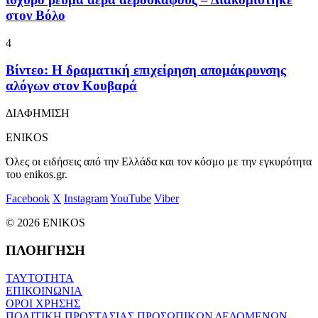
στον Βόλο
4
Βίντεο: Η δραματική επιχείρηση απομάκρυνσης
αλόγων στον Κουβαρά
ΔΙΑΦΗΜΙΣΗ
ENIKOS
Όλες οι ειδήσεις από την Ελλάδα και τον κόσμο με την εγκυρότητα
του enikos.gr.
Facebook
X
Instagram
YouTube
Viber
© 2026 ENIKOS
ΠΛΟΗΓΗΣΗ
ΤΑΥΤΟΤΗΤΑ
ΕΠΙΚΟΙΝΩΝΙΑ
ΟΡΟΙ ΧΡΗΣΗΣ
ΠΟΛΙΤΙΚΗ ΠΡΟΣΤΑΣΙΑΣ ΠΡΟΣΩΠΙΚΩΝ ΔΕΔΟΜΕΝΩΝ