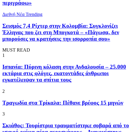
περιγράφω»
Διεθνή Νέα
Trending
Σεισμός 7,4 Ρίχτερ στην Κολομβία: Συγκλονίζει
Έλληνας που ζει στη Μπογκοτά – «Πάγωσα, δεν
μπορούσες να κρατήσεις την ισορροπία σου»
MUST READ
1
Ισπανία: Πύρινη κόλαση στην Ανδαλουσία – 25.000
εκτάρια στις φλόγες, εκατοντάδες άνθρωποι
εγκατέλειψαν τα σπίτια τους
2
Τραγωδία στα Τρίκαλα: Πέθανε βρέφος 15 μηνών
3
Σκιάθος: Τουρίστρια τραυματίστηκε σοβαρά από το
ισχυρό ρεύμα αέρα αεροσκάφους – Διακομίστηκε