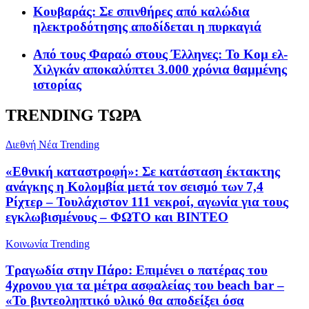
Κουβαράς: Σε σπινθήρες από καλώδια
ηλεκτροδότησης αποδίδεται η πυρκαγιά
Από τους Φαραώ στους Έλληνες: Το Κομ ελ-
Χιλγκάν αποκαλύπτει 3.000 χρόνια θαμμένης
ιστορίας
TRENDING ΤΩΡΑ
Διεθνή Νέα
Trending
«Εθνική καταστροφή»: Σε κατάσταση έκτακτης
ανάγκης η Κολομβία μετά τον σεισμό των 7,4
Ρίχτερ – Τουλάχιστον 111 νεκροί, αγωνία για τους
εγκλωβισμένους – ΦΩΤΟ και ΒΙΝΤΕΟ
Κοινωνία
Trending
Τραγωδία στην Πάρο: Επιμένει ο πατέρας του
4χρονου για τα μέτρα ασφαλείας του beach bar –
«Το βιντεοληπτικό υλικό θα αποδείξει όσα