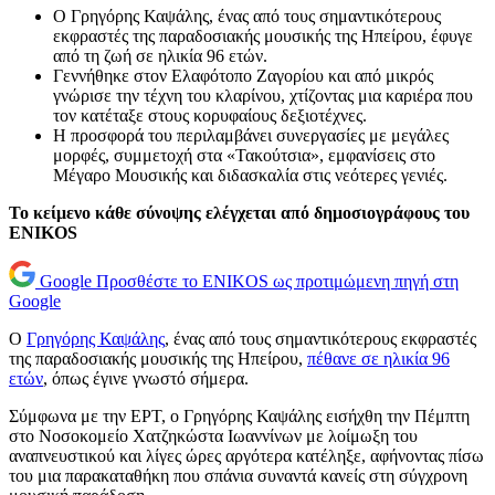
Ο Γρηγόρης Καψάλης, ένας από τους σημαντικότερους
εκφραστές της παραδοσιακής μουσικής της Ηπείρου, έφυγε
από τη ζωή σε ηλικία 96 ετών.
Γεννήθηκε στον Ελαφότοπο Ζαγορίου και από μικρός
γνώρισε την τέχνη του κλαρίνου, χτίζοντας μια καριέρα που
τον κατέταξε στους κορυφαίους δεξιοτέχνες.
Η προσφορά του περιλαμβάνει συνεργασίες με μεγάλες
μορφές, συμμετοχή στα «Τακούτσια», εμφανίσεις στο
Μέγαρο Μουσικής και διδασκαλία στις νεότερες γενιές.
Το κείμενο κάθε σύνοψης ελέγχεται από δημοσιογράφους του
ENIKOS
Google
Προσθέστε το ENIKOS ως προτιμώμενη πηγή στη
Google
Ο
Γρηγόρης Καψάλης
, ένας από τους σημαντικότερους εκφραστές
της παραδοσιακής μουσικής της Ηπείρου,
πέθανε σε ηλικία 96
ετών
, όπως έγινε γνωστό σήμερα.
Σύμφωνα με την ΕΡΤ, ο Γρηγόρης Καψάλης εισήχθη την Πέμπτη
στο Νοσοκομείο Χατζηκώστα Ιωαννίνων με λοίμωξη του
αναπνευστικού και λίγες ώρες αργότερα κατέληξε, αφήνοντας πίσω
του μια παρακαταθήκη που σπάνια συναντά κανείς στη σύγχρονη