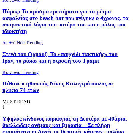
Κοινωνία
Trending
Πάρος: Τα κρίσιμα ερωτήματα για τα μέτρα
ασφαλείας στο beach bar που πνίγηκε ο 4χρονος, τα
σπαρακτικά λόγια του πατέρα του και ο ρόλος του
ιδιοκτήτη
Διεθνή Νέα
Trending
Στενά του Ορμούζ: Το «παιχνίδι τακτικής» του
Ιράν, το ρίσκο και η στροφή του Τραμπ
Κοινωνία
Trending
Πέθανε ο ηθοποιός Νίκος Καλογερόπουλος σε
ηλικία 74 ετών
MUST READ
1
Υψηλός κίνδυνος πυρκαγιάς τη Δευτέρα με 40άρια,
θυελλώδεις ανέμους και ξηρασία – Σε πλήρη
ετοιμότητα οι Αρχές με θερμικές κάμερες, μπλόκα