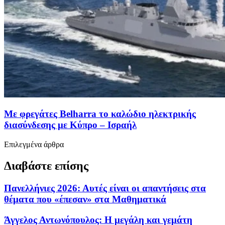
Με φρεγάτες Belharra το καλώδιο ηλεκτρικής
διασύνδεσης με Κύπρο – Ισραήλ
Επιλεγμένα άρθρα
Διαβάστε επίσης
Πανελλήνιες 2026: Αυτές είναι οι απαντήσεις στα
θέματα που «έπεσαν» στα Μαθηματικά
Άγγελος Αντωνόπουλος: Η μεγάλη και γεμάτη