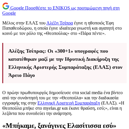
Google
Προσθέστε το ENIKOS ως προτιμώμενη πηγή στη
Google
Μέλος στην ΕΛΑΣ του
Αλέξη Τσίπρα
έγινε η ηθοποιός Έφη
Παπαθεοδώρου, η οποία έγινε ιδιαίτερα γνωστή και αγαπητή στο
κοινό με τον ρόλο της «Θεοπούλας» στο «Πάρα πέντε».
Αλέξης Τσίπρας: Οι «300+1» υπογραφές που
κατατέθηκαν μαζί με την Ιδρυτική Διακήρυξη της
Ελληνικής Αριστερής Συμπαράταξης (ΕΛΑΣ) στον
Άρειο Πάγο
Ο πρώην πρωθυπουργός δημοσίευσε στα social media ένα βίντεο
από την συνάντησή του με την «Θεοπούλα» και την διαδικασία
εγγραφής της στην
Ελληνική Αριστερή Συμπαράταξη
(ΕΛΑΣ). «Η
Θεοπούλα μπήκε στο myelas.gr και έκανε θραύση, εσύ;», είναι η
λεζάντα που συνοδεύει την ανάρτηση.
«Μπήκαμε, ξανάγινες Ελασίτισσα εσύ»