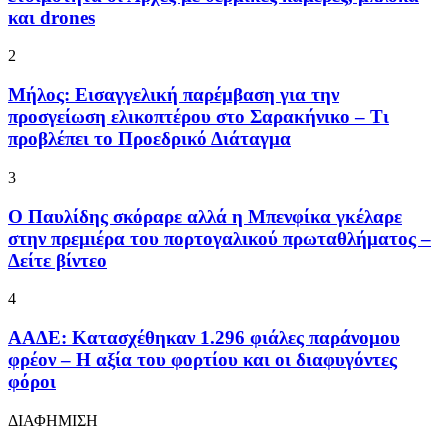
και drones
2
Μήλος: Εισαγγελική παρέμβαση για την
προσγείωση ελικοπτέρου στο Σαρακήνικο – Τι
προβλέπει το Προεδρικό Διάταγμα
3
Ο Παυλίδης σκόραρε αλλά η Μπενφίκα γκέλαρε
στην πρεμιέρα του πορτογαλικού πρωταθλήματος –
Δείτε βίντεο
4
ΑΑΔΕ: Κατασχέθηκαν 1.296 φιάλες παράνομου
φρέον – Η αξία του φορτίου και οι διαφυγόντες
φόροι
ΔΙΑΦΗΜΙΣΗ