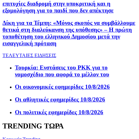
επιτυχίες διαδρομή στην υποκριτική και η
εξομολόγηση για το παιδί που δεν απέκτησε
Δίκη για τα Τέμπη: «Μόνος σκοπός να συμβάλλουμε
θετικά στη διαλεύκανση της υπόθεσης» – Η πρώτη
τοποθέτηση του ελληνικού Δημοσίου μετά την
εισαγγελική πρόταση
ΤΕΛΕΥΤΑΙΕΣ ΕΙΔΗΣΕΙΣ
Τουρκία: Ενστάσεις του PKK για το
νομοσχέδιο που αφορά το μέλλον του
Οι οικονομικές εφημερίδες 10/8/2026
Οι αθλητικές εφημερίδες 10/8/2026
Οι πολιτικές εφημερίδες 10/8/2026
TRENDING ΤΩΡΑ