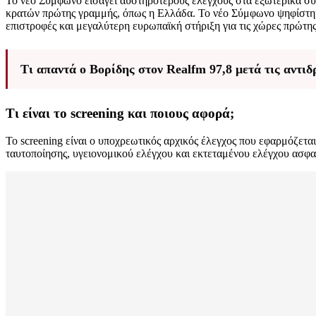
Το νέο Σύμφωνο εισάγει αυστηρότερους ελέγχους στα εξωτερικά σύ
κρατών πρώτης γραμμής, όπως η Ελλάδα. Το νέο Σύμφωνο ψηφίστηκε
επιστροφές και μεγαλύτερη ευρωπαϊκή στήριξη για τις χώρες πρώτη
Τι απαντά ο Βορίδης στον Realfm 97,8 μετά τις αντιδ
Τι είναι το screening και ποιους αφορά;
Το screening είναι ο υποχρεωτικός αρχικός έλεγχος που εφαρμόζετα
ταυτοποίησης, υγειονομικού ελέγχου και εκτεταμένου ελέγχου ασφα