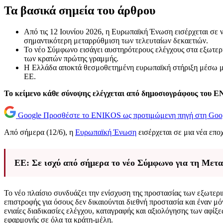
Τα βασικά σημεία του άρθρου
Από τις 12 Ιουνίου 2026, η Ευρωπαϊκή Ένωση εισέρχεται σε 
σημαντικότερη μεταρρύθμιση των τελευταίων δεκαετιών.
Το νέο Σύμφωνο εισάγει αυστηρότερους ελέγχους στα εξωτερι
των κρατών πρώτης γραμμής.
Η Ελλάδα αποκτά θεσμοθετημένη ευρωπαϊκή στήριξη μέσω με
ΕΕ.
Το κείμενο κάθε σύνοψης ελέγχεται από δημοσιογράφους του 
Google
Προσθέστε το ENIKOS ως προτιμώμενη πηγή στη Goo
Από σήμερα (12/6), η
Ευρωπαϊκή Ένωση
εισέρχεται σε μια νέα επο
ΕΕ: Σε ισχύ από σήμερα το νέο Σύμφωνο για τη Μετ
Το νέο πλαίσιο συνδυάζει την ενίσχυση της προστασίας των εξωτε
επιστροφής για όσους δεν δικαιούνται διεθνή προστασία και έναν μ
ενιαίες διαδικασίες ελέγχου, καταγραφής και αξιολόγησης των αφί
εφαρμογής σε όλα τα κράτη-μέλη.