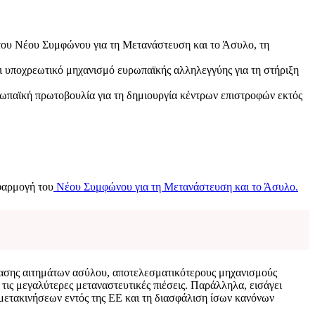
 του Νέου Συμφώνου για τη Μετανάστευση και το Άσυλο, τη
ι υποχρεωτικό μηχανισμό ευρωπαϊκής αλληλεγγύης για τη στήριξη
παϊκή πρωτοβουλία για τη δημιουργία κέντρων επιστροφών εκτός
εφαρμογή του
Νέου Συμφώνου για τη Μετανάστευση και το Άσυλο.
τασης αιτημάτων ασύλου, αποτελεσματικότερους μηχανισμούς
τις μεγαλύτερες μεταναστευτικές πιέσεις. Παράλληλα, εισάγει
 μετακινήσεων εντός της ΕΕ και τη διασφάλιση ίσων κανόνων