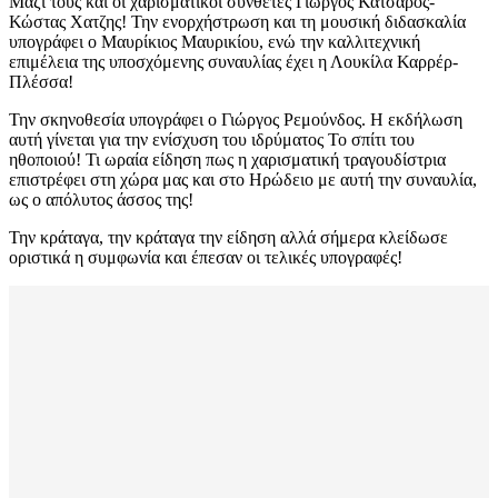
Μαζί τους και οι χαρισματικοί συνθέτες Γιωργος Κατσαρός-
Κώστας Χατζης! Την ενορχήστρωση και τη μουσική διδασκαλία
υπογράφει ο Μαυρίκιος Μαυρικίου, ενώ την καλλιτεχνική
επιμέλεια της υποσχόμενης συναυλίας έχει η Λουκίλα Καρρέρ-
Πλέσσα!
Την σκηνοθεσία υπογράφει ο Γιώργος Ρεμούνδος. Η εκδήλωση
αυτή γίνεται για την ενίσχυση του ιδρύματος Το σπίτι του
ηθοποιού! Τι ωραία είδηση πως η χαρισματική τραγουδίστρια
επιστρέφει στη χώρα μας και στο Ηρώδειο με αυτή την συναυλία,
ως ο απόλυτος άσσος της!
Την κράταγα, την κράταγα την είδηση αλλά σήμερα κλείδωσε
οριστικά η συμφωνία και έπεσαν οι τελικές υπογραφές!