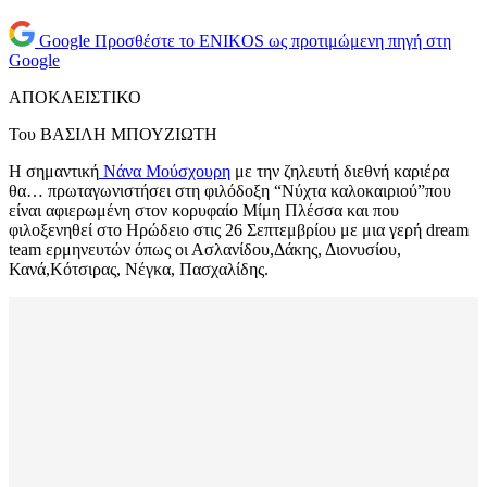
Google
Προσθέστε το ENIKOS ως προτιμώμενη πηγή στη
Google
ΑΠΟΚΛΕΙΣΤΙΚΟ
Του ΒΑΣΙΛΗ ΜΠΟΥΖΙΩΤΗ
Η σημαντική
Νάνα Μούσχουρη
με την ζηλευτή διεθνή καριέρα
θα… πρωταγωνιστήσει στη φιλόδοξη “Νύχτα καλοκαιριού”που
είναι αφιερωμένη στον κορυφαίο Μίμη Πλέσσα και που
φιλοξενηθεί στο Ηρώδειο στις 26 Σεπτεμβρίου με μια γερή dream
team ερμηνευτών όπως οι Ασλανίδου,Δάκης, Διονυσίου,
Κανά,Κότσιρας, Νέγκα, Πασχαλίδης.