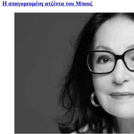
Η απαγορευμένη ατζέντα του Μπουζ