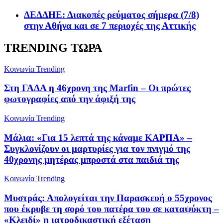
ΔΕΔΔΗΕ: Διακοπές ρεύματος σήμερα (7/8)
στην Αθήνα και σε 7 περιοχές της Αττικής
TRENDING ΤΩΡΑ
Κοινωνία
Trending
Στη ΓΑΔΑ η 46χρονη της Marfin – Οι πρώτες
φωτογραφίες από την άφιξή της
Κοινωνία
Trending
Μάλια: «Για 15 λεπτά της κάναμε ΚΑΡΠΑ» –
Συγκλονίζουν οι μαρτυρίες για τον πνιγμό της
40χρονης μητέρας μπροστά στα παιδιά της
Κοινωνία
Trending
Μυστράς: Απολογείται την Παρασκευή ο 55χρονος
που έκρυβε τη σορό του πατέρα του σε καταψύκτη –
«Κλειδί» η ιατροδικαστική εξέταση