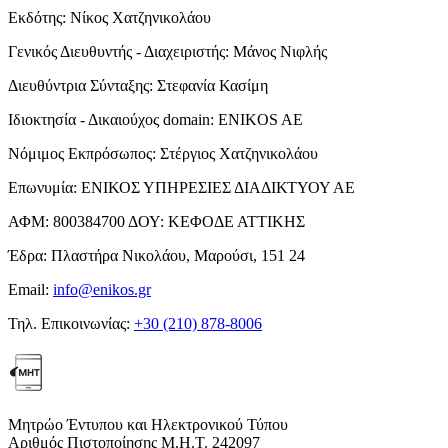
Εκδότης:
Νίκος Χατζηνικολάου
Γενικός Διευθυντής - Διαχειριστής:
Μάνος Νιφλής
Διευθύντρια Σύνταξης:
Στεφανία Κασίμη
Ιδιοκτησία - Δικαιούχος domain:
ENIKOS AE
Νόμιμος Εκπρόσωπος:
Στέργιος Χατζηνικολάου
Επωνυμία:
ΕΝΙΚΟΣ ΥΠΗΡΕΣΙΕΣ ΔΙΑΔΙΚΤΥΟΥ ΑΕ
ΑΦΜ:
800384700
ΔΟΥ:
ΚΕΦΟΔΕ ΑΤΤΙΚΗΣ
Έδρα:
Πλαστήρα Νικολάου, Μαρούσι, 151 24
Email:
info@enikos.gr
Τηλ. Επικοινωνίας:
+30 (210) 878-8006
Μητρώο Έντυπου και Ηλεκτρονικού Τύπου
Αριθμός Πιστοποίησης Μ.Η.Τ. 242097