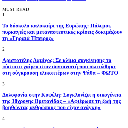
MUST READ
1
To δύσκολο καλοκαίρι της Ευρώπης: Πόλεμοι,
πυρκαγιές και μεταναστευτικές κρίσεις δοκιμάζουν
τη «Γηραιά Ήπειρος»
2
Αριστοτέλης Δαμίγος: Σε κλίμα συγκίνησης το
«ύστατο χαίρε» στον συντονιστή που σκοτώθηκε
στη σύγκρουση ελικοπτέρων στην Ψάθα – ΦΩΤΟ
3
Δολοφονία στην Κυψέλη: Συγκλονίζει η οικογένεια
της 38χρονης Βρετανίδας – «Αφιέρωσε τη ζωή της
βοηθώντας ανθρώπους που είχαν ανάγκη»
4