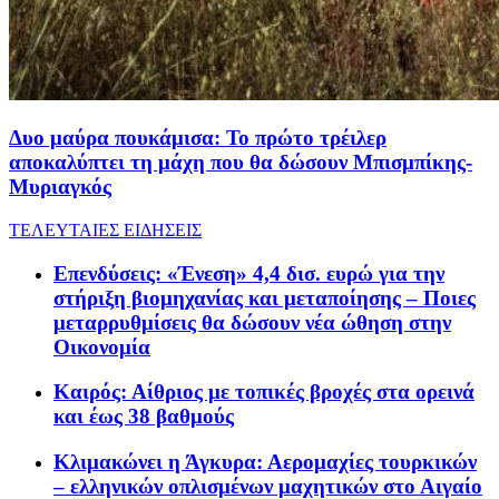
Δυο μαύρα πουκάμισα: Το πρώτο τρέιλερ
αποκαλύπτει τη μάχη που θα δώσουν Μπισμπίκης-
Μυριαγκός
ΤΕΛΕΥΤΑΙΕΣ ΕΙΔΗΣΕΙΣ
Επενδύσεις: «Ένεση» 4,4 δισ. ευρώ για την
στήριξη βιομηχανίας και μεταποίησης – Ποιες
μεταρρυθμίσεις θα δώσουν νέα ώθηση στην
Οικονομία
Καιρός: Αίθριος με τοπικές βροχές στα ορεινά
και έως 38 βαθμούς
Κλιμακώνει η Άγκυρα: Αερομαχίες τουρκικών
– ελληνικών οπλισμένων μαχητικών στο Αιγαίο