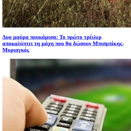
Δυο μαύρα πουκάμισα: Το πρώτο τρέιλερ
αποκαλύπτει τη μάχη που θα δώσουν Μπισμπίκης-
Μυριαγκός