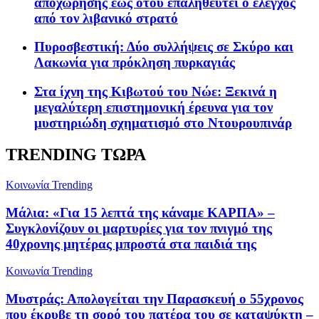
αποχώρησης έως ότου επαληθευτεί ο έλεγχος
από τον λιβανικό στρατό
Πυροσβεστική: Δύο συλλήψεις σε Σκύρο και
Λακωνία για πρόκληση πυρκαγιάς
Στα ίχνη της Κιβωτού του Νώε: Ξεκινά η
μεγαλύτερη επιστημονική έρευνα για τον
μυστηριώδη σχηματισμό στο Ντουρουπινάρ
TRENDING ΤΩΡΑ
Κοινωνία
Trending
Μάλια: «Για 15 λεπτά της κάναμε ΚΑΡΠΑ» –
Συγκλονίζουν οι μαρτυρίες για τον πνιγμό της
40χρονης μητέρας μπροστά στα παιδιά της
Κοινωνία
Trending
Μυστράς: Απολογείται την Παρασκευή ο 55χρονος
που έκρυβε τη σορό του πατέρα του σε καταψύκτη –