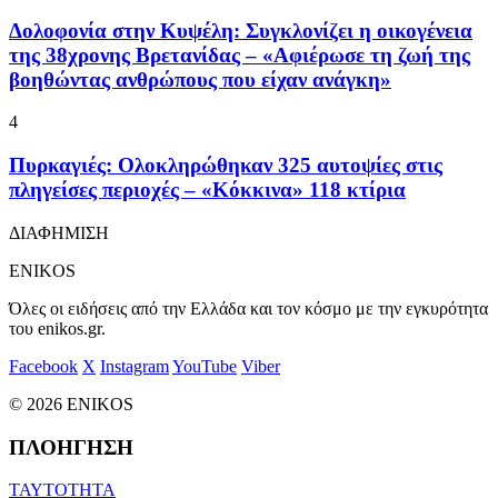
Δολοφονία στην Κυψέλη: Συγκλονίζει η οικογένεια
της 38χρονης Βρετανίδας – «Αφιέρωσε τη ζωή της
βοηθώντας ανθρώπους που είχαν ανάγκη»
4
Πυρκαγιές: Ολοκληρώθηκαν 325 αυτοψίες στις
πληγείσες περιοχές – «Κόκκινα» 118 κτίρια
ΔΙΑΦΗΜΙΣΗ
ENIKOS
Όλες οι ειδήσεις από την Ελλάδα και τον κόσμο με την εγκυρότητα
του enikos.gr.
Facebook
X
Instagram
YouTube
Viber
© 2026 ENIKOS
ΠΛΟΗΓΗΣΗ
ΤΑΥΤΟΤΗΤΑ