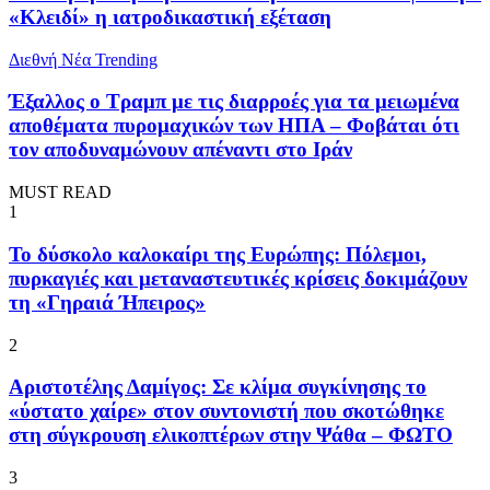
«Κλειδί» η ιατροδικαστική εξέταση
Διεθνή Νέα
Trending
Έξαλλος ο Τραμπ με τις διαρροές για τα μειωμένα
αποθέματα πυρομαχικών των ΗΠΑ – Φοβάται ότι
τον αποδυναμώνουν απέναντι στο Ιράν
MUST READ
1
To δύσκολο καλοκαίρι της Ευρώπης: Πόλεμοι,
πυρκαγιές και μεταναστευτικές κρίσεις δοκιμάζουν
τη «Γηραιά Ήπειρος»
2
Αριστοτέλης Δαμίγος: Σε κλίμα συγκίνησης το
«ύστατο χαίρε» στον συντονιστή που σκοτώθηκε
στη σύγκρουση ελικοπτέρων στην Ψάθα – ΦΩΤΟ
3