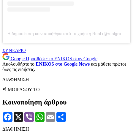
Η δημοσίευση κοινοποιήθηκε από το χρήστη Real (@realgroupgreece)
ΣΥΝΕΔΡΙΟ
Google
Προσθέστε το ENIKOS στην Google
Ακολουθήστε το
ENIKOS στο Google News
και μάθετε πρώτοι
όλες τις ειδήσεις.
ΔΙΑΦΗΜΙΣΗ
ΜΟΙΡΑΣΟΥ ΤΟ
Κοινοποίηση άρθρου
Facebook
X
Viber
WhatsApp
Email
Μοιραστείτε
ΔΙΑΦΗΜΙΣΗ