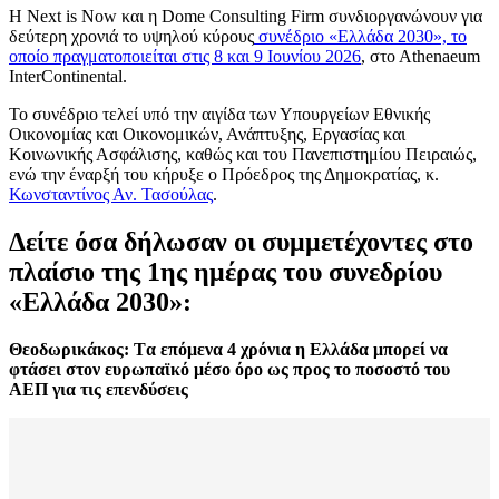
Η Next is Now και η Dome Consulting Firm συνδιοργανώνουν για
δεύτερη χρονιά το υψηλού κύρους
συνέδριο «Ελλάδα 2030», το
οποίο πραγματοποιείται στις 8 και 9 Ιουνίου 2026
, στο Αthenaeum
InterContinental.
Το συνέδριο τελεί υπό την αιγίδα των Υπουργείων Εθνικής
Οικονομίας και Οικονομικών, Ανάπτυξης, Εργασίας και
Κοινωνικής Ασφάλισης, καθώς και του Πανεπιστημίου Πειραιώς,
ενώ την έναρξή του κήρυξε ο Πρόεδρος της Δημοκρατίας, κ.
Κωνσταντίνος Αν. Τασούλας
.
Δείτε όσα δήλωσαν οι συμμετέχοντες στο
πλαίσιο της 1ης ημέρας του συνεδρίου
«Ελλάδα 2030»:
Θεοδωρικάκος: Tα επόμενα 4 χρόνια η Ελλάδα μπορεί να
φτάσει στον ευρωπαϊκό μέσο όρο ως προς το ποσοστό του
ΑΕΠ για τις επενδύσεις