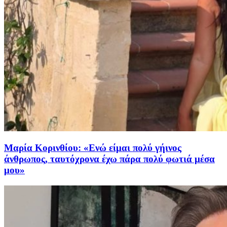
Μαρία Κορινθίου: «Ενώ είμαι πολύ γήινος
άνθρωπος, ταυτόχρονα έχω πάρα πολύ φωτιά μέσα
μου»