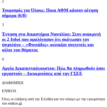
2
Τουρισμός για Όλους: Ποια ΑΦΜ κάνουν αίτηση
σήμερα (6/8)
3
Ένταση στα δικαστήρια Ναυπλίου: Στον ανακριτή
οι 2 Ινδοί που ομολόγησαν ότι σκότωσαν τον
ψυχολόγο – «Φονιάδες» φώναζαν συγγενείς και
φίλοι του θύματος
4
Αργία Δεκαπενταύγουστου: Πώς θα πληρωθούν όσοι
εργαστούν – Διευκρινίσεις από την ΓΣΕΕ
ΔΙΑΦΗΜΙΣΗ
ENIKOS
Όλες οι ειδήσεις από την Ελλάδα και τον κόσμο με την εγκυρότητα
του enikos.gr.