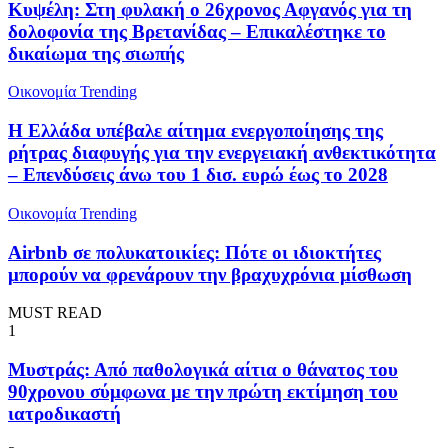
Κυψέλη: Στη φυλακή ο 26χρονος Αφγανός για τη
δολοφονία της Βρετανίδας – Επικαλέστηκε το
δικαίωμα της σιωπής
Oικονομία
Trending
Η Ελλάδα υπέβαλε αίτημα ενεργοποίησης της
ρήτρας διαφυγής για την ενεργειακή ανθεκτικότητα
– Επενδύσεις άνω του 1 δισ. ευρώ έως το 2028
Oικονομία
Trending
Airbnb σε πολυκατοικίες: Πότε οι ιδιοκτήτες
μπορούν να φρενάρουν την βραχυχρόνια μίσθωση
MUST READ
1
Μυστράς: Από παθολογικά αίτια ο θάνατος του
90χρονου σύμφωνα με την πρώτη εκτίμηση του
ιατροδικαστή