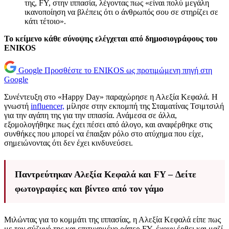
της, FY, στην ιππασία, λέγοντας πως «είναι πολύ μεγάλη
ικανοποίηση να βλέπεις ότι ο άνθρωπός σου σε στηρίζει σε
κάτι τέτοιο».
Το κείμενο κάθε σύνοψης ελέγχεται από δημοσιογράφους του
ENIKOS
Google
Προσθέστε το ENIKOS ως προτιμώμενη πηγή στη
Google
Συνέντευξη στο «Happy Day» παραχώρησε η Αλεξία Κεφαλά. Η
γνωστή
influencer,
μίλησε στην εκπομπή της Σταματίνας Τσιμτσιλή
για την αγάπη της για την ιππασία. Ανάμεσα σε άλλα,
εξομολογήθηκε πως έχει πέσει από άλογο, και αναφέρθηκε στις
συνθήκες που μπορεί να έπαιξαν ρόλο στο ατύχημα που είχε,
σημειώνοντας ότι δεν έχει κινδυνεύσει.
Παντρεύτηκαν Αλεξία Κεφαλά και FY – Δείτε
φωτογραφίες και βίντεο από τον γάμο
Μιλώντας για το κομμάτι της ιππασίας, η Αλεξία Κεφαλά είπε πως
με τον σύζυγό της και επιτυχημένο ράπερ FY, έχουν έρθει και μαζί,