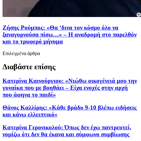
Ζήσης Ρούμπος: «Θα ‘δινα τον κόσμο όλο να
ξαναγυρνούσα πίσω…» – Η αναδρομή στο παρελθόν
και το τρυφερό μήνυμα
Επιλεγμένα άρθρα
Διαβάστε επίσης
Κατερίνα Καινούργιου: «Νιώθω οικογένειά μου την
γυναίκα που με βοηθάει – Είχα ενοχές στην αρχή
που άφηνα το παιδί»
Θάνος Καλλίρης: «Κάθε βράδυ 9-10 βλέπω ειδήσεις
και κάνω ελλειπτικό»
Κατερίνα Γερονικολού: Όπως δεν έχω παντρευτεί,
νομίζω ότι δεν θα έκανα και σύμφωνο συμβίωσης