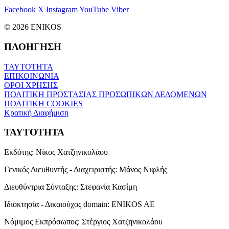
Facebook
X
Instagram
YouTube
Viber
© 2026 ENIKOS
ΠΛΟΗΓΗΣΗ
ΤΑΥΤΟΤΗΤΑ
ΕΠΙΚΟΙΝΩΝΙΑ
ΟΡΟΙ ΧΡΗΣΗΣ
ΠΟΛΙΤΙΚΗ ΠΡΟΣΤΑΣΙΑΣ ΠΡΟΣΩΠΙΚΩΝ ΔΕΔΟΜΕΝΩΝ
ΠΟΛΙΤΙΚΗ COOKIES
Κρατική Διαφήμιση
ΤΑΥΤΟΤΗΤΑ
Εκδότης:
Νίκος Χατζηνικολάου
Γενικός Διευθυντής - Διαχειριστής:
Μάνος Νιφλής
Διευθύντρια Σύνταξης:
Στεφανία Κασίμη
Ιδιοκτησία - Δικαιούχος domain:
ENIKOS AE
Νόμιμος Εκπρόσωπος:
Στέργιος Χατζηνικολάου