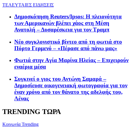
ΤΕΛΕΥΤΑΙΕΣ ΕΙΔΗΣΕΙΣ
Δημοσκόπηση Reuters/Ipsos: Η πλειονότητα
των Αμερικανών βλέπει χάος στη Μέση
Ανατολή – Δυσαρέσκεια για τον Τραμπ
Νέο συγκλονιστικό βίντεο από τη φωτιά στο
Πόρτο Γερμενό – «Πέρασε από πάνω μας»
Φωτιά στην Aγία Μαρίνα Ηλείας – Επιχειρούν
εναέρια μέσα
Συγκινεί ο γιος του Αντώνη Σαμαρά –
Δημοσίευσε οικογενειακή φωτογραφία για τον
έναν χρόνο από τον θάνατο της αδελφής του,
Λένας
TRENDING ΤΩΡΑ
Κοινωνία
Trending