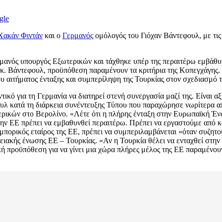
gle
Χακάν Φιντάν
και ο
Γερμανός
ομόλογός του Γιόχαν Βάντεφουλ, με τις
ερμανός υπουργός Εξωτερικών και τάχθηκε υπέρ της περαιτέρω εμβάθ
 κ. Βάντεφουλ, προϋπόθεση παραμένουν τα κριτήρια της Κοπεγχάγης. 
ου αιτήματος ένταξης και συμπερίληψη της Τουρκίας στον σχεδιασμό 
τικό για τη Γερμανία να διατηρεί στενή συνεργασία μαζί της. Είναι α
υλ κατά τη διάρκεια συνέντευξης Τύπου που παραχώρησε νωρίτερα α
ρικών στο Βερολίνο. «Λέτε ότι η πλήρης ένταξη στην Ευρωπαϊκή Ένω
την ΕΕ πρέπει να εμβαθυνθεί περαιτέρω. Πρέπει να εργαστούμε από 
μπορικός εταίρος της ΕΕ, πρέπει να συμπεριλαμβάνεται «όταν συζητο
ακής ένωσης ΕΕ – Τουρκίας. «Αν η Τουρκία θέλει να ενταχθεί στην ΕΕ
κή προϋπόθεση για να γίνει μια χώρα πλήρες μέλος της ΕΕ παραμένου