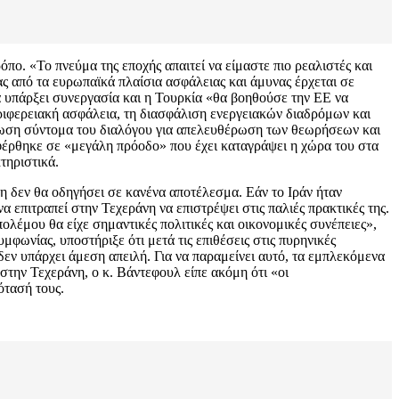
όπο. «Το πνεύμα της εποχής απαιτεί να είμαστε πιο ρεαλιστές και
ίας από τα ευρωπαϊκά πλαίσια ασφάλειας και άμυνας έρχεται σε
να υπάρξει συνεργασία και η Τουρκία «θα βοηθούσε την ΕΕ να
ριφερειακή ασφάλεια, τη διασφάλιση ενεργειακών διαδρόμων και
ρωση σύντομα του διαλόγου για απελευθέρωση των θεωρήσεων και
φέρθηκε σε «μεγάλη πρόοδο» που έχει καταγράψει η χώρα του στα
τηριστικά.
 δεν θα οδηγήσει σε κανένα αποτέλεσμα. Εάν το Ιράν ήταν
 επιτραπεί στην Τεχεράνη να επιστρέψει στις παλιές πρακτικές της.
λέμου θα είχε σημαντικές πολιτικές και οικονομικές συνέπειες»,
ωνίας, υποστήριξε ότι μετά τις επιθέσεις στις πυρηνικές
δεν υπάρχει άμεση απειλή. Για να παραμείνει αυτό, τα εμπλεκόμενα
την Τεχεράνη, ο κ. Βάντεφουλ είπε ακόμη ότι «οι
ότασή τους.