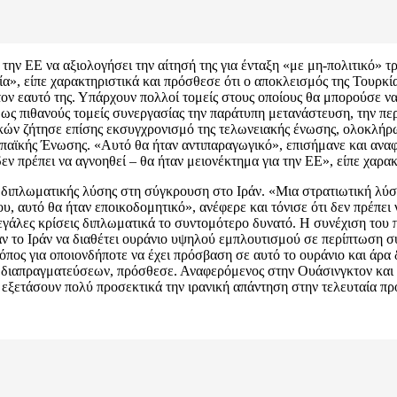
την ΕΕ να αξιολογήσει την αίτησή της για ένταξη «με μη-πολιτικό» τρ
ρκία», είπε χαρακτηριστικά και πρόσθεσε ότι ο αποκλεισμός της Τουρκ
α τον εαυτό της. Υπάρχουν πολλοί τομείς στους οποίους θα μπορούσε 
 ως πιθανούς τομείς συνεργασίας την παράτυπη μετανάστευση, την πε
κών ζήτησε επίσης εκσυγχρονισμό της τελωνειακής ένωσης, ολοκλή
ωπαϊκής Ένωσης. «Αυτό θα ήταν αντιπαραγωγικό», επισήμανε και ανα
ν πρέπει να αγνοηθεί – θα ήταν μειονέκτημα για την ΕΕ», είπε χαρακ
διπλωματικής λύσης στη σύγκρουση στο Ιράν. «Μια στρατιωτική λύση
αυτό θα ήταν εποικοδομητικό», ανέφερε και τόνισε ότι δεν πρέπει να
άλες κρίσεις διπλωματικά το συντομότερο δυνατό. Η συνέχιση του πο
το Ιράν να διαθέτει ουράνιο υψηλού εμπλουτισμού σε περίπτωση συμφ
όπος για οποιονδήποτε να έχει πρόσβαση σε αυτό το ουράνιο και άρα 
 διαπραγματεύσεων, πρόσθεσε. Αναφερόμενος στην Ουάσινγκτον και σ
 εξετάσουν πολύ προσεκτικά την ιρανική απάντηση στην τελευταία πρ