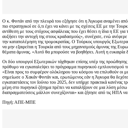
Ο κ. Φιντάν από την πλευρά του εξήγησε ότι η Άγκυρα αναμένει από 
πιο στρατηγικοί σε ό,τι έχει να κάνει με τις σχέσεις EE με την Του
αντίθεση με τους στόχους ασφάλειας που έχει θέσει η ίδια η ΕΕ γι
αυξήσει την αντοχή της στους κραδασμούς», συνέχισε, ενώ ανέφερε
την καταπολέμηση της τρομοκρατίας. Ο Τούρκος υπουργός Εξωτερι
να μην εξαιρείται η Τουρκία από τους μηχανισμούς άμυνας της Ευρ
θέματα άμυνας. «Αυτό θα μπορούσε να βοηθήσει. Αυτή η ευκαιρία δε
Οι δύο υπουργοί Εξωτερικών τάχθηκαν επίσης υπέρ της προώθησης 
πρόθυμο να εγκαταλείψει το πρόγραμμα πυρηνικού εμπλουτισμού του, 
«Είναι προς το συμφέρον ολόκληρου του κόσμου να επιλυθούν οι μεγ
σημείωσε ο Χακάν Φιντάν και, ερωτώμενος εάν η Άγκυρα θα δεχόταν 
εγκαταστάσεις τον Ιούνιο του 2025, δεν υπήρχε πρακτικά κανένας τρ
μέρη στο πυρηνικό ζήτημα πρέπει να καταλήξουν σε μια λύση μέσω
διαπραγματεύσεις μάλλον συνεχίζονται» και ζήτησε από τις ΗΠΑ να
Πηγή: ΑΠΕ-ΜΠΕ