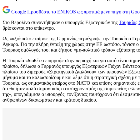
Google
Προσθέστε το ENIKOS ως προτιμώμενη πηγή στη Goo
Στο Βερολίνο συναντήθηκαν ο υπουργός Εξωτερικών της
Τουρκίας
βρίσκονται στο επίκεντρο.
Ως «αξιόπιστο εταίρο» της Γερμανίας περιέγραψε την Τουρκία ο Γ
Άγκυρα. Για την πλήρη ένταξη της χώρας στην ΕΕ ωστόσο, τόνισε ο
Τούρκος ομόλογός του, και ζήτησε «μη-πολιτικό τρόπο» εξέτασης τ
Η Τουρκία «διαθέτει επιρροή» στην περιοχή και για αυτό είναι σημαν
πλαίσιο, δήλωσε ο Γερμανός υπουργός Εξωτερικών Γιόχαν Βάντεφο
πλαίσιο του διμερούς «Στρατηγικού Διαλόγου» των υπουργών Εξωτε
μήνυμα και το καλωσορίζουμε και λέμε ότι η στρατηγική σχέση με 
Τουρκία, ως σημαντικός εταίρος στο ΝΑΤΟ και επίσης σημαντικός ε
ότι θα ήταν πολύ σημαντικός ο εκσυχρονισμός της συμφωνίας τελωνει
της», υπογράμμισε ο υπουργός, τονίζοντας ταυτόχρονα ότι δεσμευτι
ανθρωπίνων δικαιωμάτων και κράτους δικαίου.