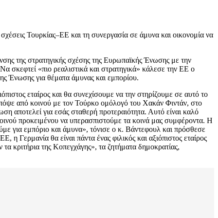
 σχέσεις Τουρκίας–ΕΕ και τη συνεργασία σε άμυνα και οικονομία να
υνσης της στρατηγικής σχέσης της Ευρωπαϊκής Ένωσης με την
Να σκεφτεί «πιο ρεαλιστικά και στρατηγικά» κάλεσε την ΕΕ ο
της Ένωσης για θέματα άμυνας και εμπορίου.
ξιόπιστος εταίρος και θα συνεχίσουμε να την στηρίζουμε σε αυτό το
πόψε από κοινού με τον Τούρκο ομόλογό του Χακάν Φιντάν, στο
ση αποτελεί για εσάς σταθερή προτεραιότητα. Αυτό είναι καλό
κοινού προκειμένου να υπερασπιστούμε τα κοινά μας συμφέροντα. Η
ύμε για εμπόριο και άμυνα», τόνισε ο κ. Βάντεφουλ και πρόσθεσε
, η Γερμανία θα είναι πάντα ένας φιλικός και αξιόπιστος εταίρος
ν τα κριτήρια της Κοπεγχάγης», τα ζητήματα δημοκρατίας,