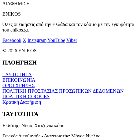
ΔΙΑΦΗΜΙΣΗ
ENIKOS
Όλες οι ειδήσεις από την Ελλάδα και τον κόσμο με την εγκυρότητα
του enikos.gr.
Facebook
X
Instagram
YouTube
Viber
© 2026 ENIKOS
ΠΛΟΗΓΗΣΗ
ΤΑΥΤΟΤΗΤΑ
ΕΠΙΚΟΙΝΩΝΙΑ
ΟΡΟΙ ΧΡΗΣΗΣ
ΠΟΛΙΤΙΚΗ ΠΡΟΣΤΑΣΙΑΣ ΠΡΟΣΩΠΙΚΩΝ ΔΕΔΟΜΕΝΩΝ
ΠΟΛΙΤΙΚΗ COOKIES
Κρατική Διαφήμιση
ΤΑΥΤΟΤΗΤΑ
Εκδότης:
Νίκος Χατζηνικολάου
Γενικός Διευθυντής - Διαχειριστής:
Μάνος Νιφλής