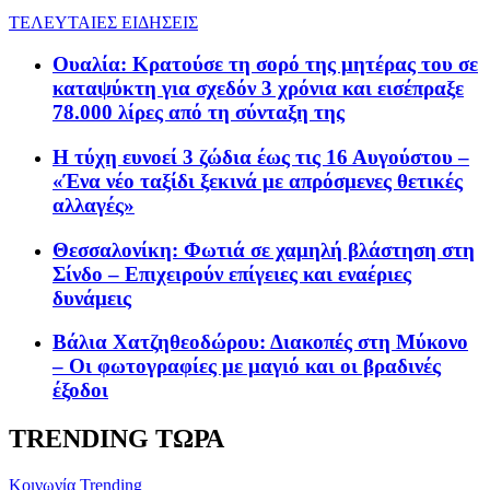
ΤΕΛΕΥΤΑΙΕΣ ΕΙΔΗΣΕΙΣ
Ουαλία: Κρατούσε τη σορό της μητέρας του σε
καταψύκτη για σχεδόν 3 χρόνια και εισέπραξε
78.000 λίρες από τη σύνταξη της
Η τύχη ευνοεί 3 ζώδια έως τις 16 Αυγούστου –
«Ένα νέο ταξίδι ξεκινά με απρόσμενες θετικές
αλλαγές»
Θεσσαλονίκη: Φωτιά σε χαμηλή βλάστηση στη
Σίνδο – Επιχειρούν επίγειες και εναέριες
δυνάμεις
Βάλια Χατζηθεοδώρου: Διακοπές στη Μύκονο
– Οι φωτογραφίες με μαγιό και οι βραδινές
έξοδοι
TRENDING ΤΩΡΑ
Κοινωνία
Trending