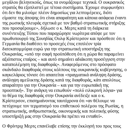
μεγάλου βεληνεκούς, όπως τα ονομάζουμε τεχνικά. Ο ουκρανικός
στρατός θα εξοπλιστεί με τέτοια συστήματα. Έχουμε συμφωνήσει
ότι δεν θα μιλούμε πλέον δημοσίως για λεπτομέρειες, διότι
είμαστε της άποψης ότι είναι απαραίτητη και κάποια ασάφεια έναντι
της ρωσικής πλευράς σχετικά με τον βαθμό στρατιωτικής στήριξης
που προσφέρουμε», δήλωσε ο κ. Μερτς κατά τη διάρκεια
συνέντευξης Τύπου που παραχώρησε νωρίτερα απόψε με τον
πρωθυπουργό της Σουηδίας Ουλφ Κρίστερσον και πρόσθεσε ότι η
Γερμανία θα διαθέσει το προσεχές έτος επιπλέον τρία
δισεκατομμύρια ευρώ για την στρατιωτική υποστήριξη της
Ουκρανίας, «υπό την σαφή προϋπόθεση ότι η χώρα θα παραμείνει
αξιόπιστος εταίρος – και αυτό σημαίνει αδιάκοπη προσέγγιση στην
καταπολέμηση της διαφθοράς». Αναφερόμενος στο πρόσφατο
σκάνδαλο διαφθοράς στους κόλπους της ουκρανικής κυβέρνησης, ο
καγκελάριος τόνισε ότι απαιτείται «πραγματικά ανάληψη δράσης,
ανάληψη αμείλικτης δράσης κατά της διαφθοράς, κάτι απολύτως
απαραίτητο για την Ουκρανία – και για την ευρωπαϊκή της
προοπτική». Την ανάγκη να ειπωθούν «πολύ ειλικρινή λόγια» για
το θέμα της διαφθοράς στην Ουκρανία ανέδειξε και ο κ.
Κρίστερσον, επισημαίνοντας ταυτόχρονα ότι «αν θέλουμε να
πετύχουμε τον τερματισμό του επιθετικού πολέμου της Ρωσίας, η
στρατιωτικής, ανθρωπιστικής, οικονομικής και πολιτικής φύσης
υποστήριξή μας στην Ουκρανία θα πρέπει να ενταθεί».
Ο Φρίντριχ Μερτς επανέλαβε επίσης την έκκλησή του προς τους