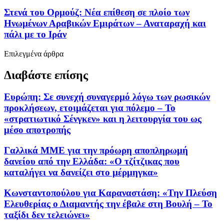
Στενά του Ορμούζ: Νέα επίθεση σε πλοίο των
Ηνωμένων Αραβικών Εμιράτων – Αναταραχή και
πάλι με το Ιράν
Επιλεγμένα άρθρα
Διαβάστε επίσης
Ευρώπη: Σε συνεχή συναγερμό λόγω των ρωσικών
προκλήσεων, ετοιμάζεται για πόλεμο – Το
«στρατιωτικό Σένγκεν» και η λειτουργία του ως
μέσο αποτροπής
Γαλλικά ΜΜΕ για την πρόωρη αποπληρωμή
δανείου από την Ελλάδα: «Ο τζίτζικας που
καταλήγει να δανείζει στο μέρμηγκα»
Κωνσταντοπούλου για Καραναστάση: «Την Πλεύση
Ελευθερίας ο Διαμαντής την έβαλε στη Βουλή – Το
ταξίδι δεν τελειώνει»