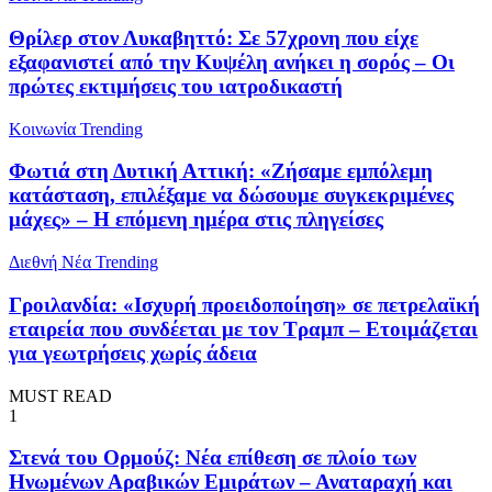
Θρίλερ στον Λυκαβηττό: Σε 57χρονη που είχε
εξαφανιστεί από την Κυψέλη ανήκει η σορός – Οι
πρώτες εκτιμήσεις του ιατροδικαστή
Κοινωνία
Trending
Φωτιά στη Δυτική Αττική: «Ζήσαμε εμπόλεμη
κατάσταση, επιλέξαμε να δώσουμε συγκεκριμένες
μάχες» – Η επόμενη ημέρα στις πληγείσες
Διεθνή Νέα
Trending
Γροιλανδία: «Ισχυρή προειδοποίηση» σε πετρελαϊκή
εταιρεία που συνδέεται με τον Τραμπ – Ετοιμάζεται
για γεωτρήσεις χωρίς άδεια
MUST READ
1
Στενά του Ορμούζ: Νέα επίθεση σε πλοίο των
Ηνωμένων Αραβικών Εμιράτων – Αναταραχή και