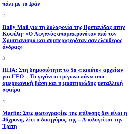
πάλι με το Ιράν
2
Daily Mail για τη δολοφονία της Βρετανίδας στην
Κυψέλη: «Ο Αφγανός απομακρυνόταν από τον
Χριστιανισμό και συμπεριφερόταν σαν ελεύθερος
άνδρας»
3
ΗΠΑ: Στη δημοσιότητα το 5ο «πακέτο» αρχείων
για UFO – Το γιγάντιο τρίγωνο πάνω από
αμερικανική βάση και η μυστηριώδης μεταλλική
σφαίρα
4
Marfin: Στις φωτογραφίες της επίθεσης δεν είναι η
46χρονη, λέει ο δικηγόρος της – Απολογείται την
Τρίτη