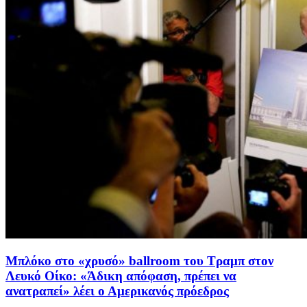
Μπλόκο στο «χρυσό» ballroom του Τραμπ στον
Λευκό Οίκο: «Άδικη απόφαση, πρέπει να
ανατραπεί» λέει ο Αμερικανός πρόεδρος