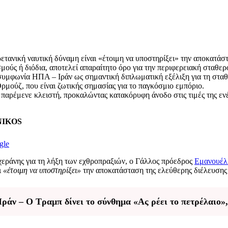
νική ναυτική δύναμη είναι «έτοιμη να υποστηρίξει» την αποκατάστα
ούς ή διόδια, αποτελεί απαραίτητο όρο για την περιφερειακή σταθερ
τη συμφωνία ΗΠΑ – Ιράν ως σημαντική διπλωματική εξέλιξη για τη σ
μούζ, που είναι ζωτικής σημασίας για το παγκόσμιο εμπόριο.
παρέμενε κλειστή, προκαλώντας κατακόρυφη άνοδο στις τιμές της εν
ENIKOS
gle
εράνης για τη λήξη των εχθροπραξιών, ο Γάλλος πρόεδρος
Εμανουέλ
ι
«έτοιμη να υποστηρίξει»
την αποκατάσταση της ελεύθερης διέλευσης
άν – Ο Τραμπ δίνει το σύνθημα «Ας ρέει το πετρέλαιο»,