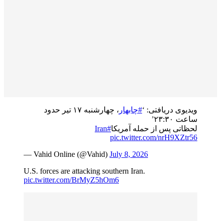
ویدیوی دریافتی: ‘
#چابهار
، چهارشنبه ۱۷ تیر حدود
ساعت ۲۳:۳۰’
#Iran
لحظاتی پس از حمله آمریکا
pic.twitter.com/nrH9XZtr56
— Vahid Online (@Vahid)
July 8, 2026
U.S. forces are attacking southern Iran.
pic.twitter.com/BrMyZ5hOm6