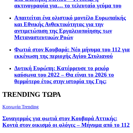
ακτινογραφία για… το τελευταίο γεύμα του
Απαιτείται ένα ολιστικό μοντέλο Ευρωπαϊκής
και Εθνικής Ανθεκτικότητας για την
αντιμετώπιση της Εργαλειοποίησης των
Μεταναστευτικών Ροών
Φωτιά στον Κουβαρά: Νέο μήνυμα του 112 για
εκκένωση της περιοχής Αγίου Στυλιανού
Δυτική Ευρώπη: Κατέρρευσε το ρεκόρ
καύσωνα του 2022 – Θα είναι το 2026 το
θερμότερο έτος στην ιστορία της Γης;
TRENDING ΤΩΡΑ
Κοινωνία
Trending
Συναγερμός για φωτιά στον Κουβαρά Αττικής:
Κοντά στον οικισμό οι φλόγες – Μήνυμα από το 112