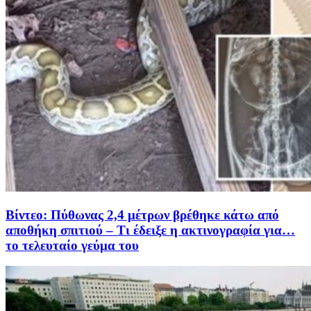
Βίντεο: Πύθωνας 2,4 μέτρων βρέθηκε κάτω από
αποθήκη σπιτιού – Τι έδειξε η ακτινογραφία για…
το τελευταίο γεύμα του