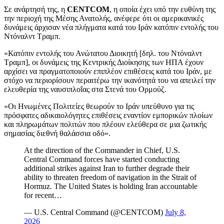
Σε ανάρτησή της, η
CENTCOM
, η οποία έχει υπό την ευθύνη της
την περιοχή της Μέσης Ανατολής, ανέφερε ότι οι αμερικανικές
δυνάμεις άρχισαν νέα πλήγματα κατά του Ιράν κατόπιν εντολής του
Ντόναλντ Τραμπ.
«Κατόπιν εντολής του Ανώτατου Διοικητή [δηλ. του Ντόναλντ
Τραμπ], οι δυνάμεις της Κεντρικής Διοίκησης των ΗΠΑ έχουν
αρχίσει να πραγματοποιούν επιπλέον επιθέσεις κατά του Ιράν, με
στόχο να περιορίσουν περαιτέρω την ικανότητά του να απειλεί την
ελευθερία της ναυσιπλοΐας στα Στενά του Ορμούζ.
»Οι Ηνωμένες Πολιτείες θεωρούν το Ιράν υπεύθυνο για τις
πρόσφατες αδικαιολόγητες επιθέσεις εναντίον εμπορικών πλοίων
και πληρωμάτων πολιτών που πλέουν ελεύθερα σε μια ζωτικής
σημασίας διεθνή θαλάσσια οδό».
At the direction of the Commander in Chief, U.S.
Central Command forces have started conducting
additional strikes against Iran to further degrade their
ability to threaten freedom of navigation in the Strait of
Hormuz. The United States is holding Iran accountable
for recent…
— U.S. Central Command (@CENTCOM)
July 8,
2026