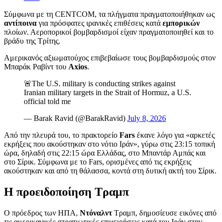
Σύμφωνα με τη CENTCOM, τα πλήγματα πραγματοποιήθηκαν ως
αντίποινα
για πρόσφατες ιρανικές επιθέσεις κατά
εμπορικών
πλοίων. Αεροπορικοί βομβαρδισμοί είχαν πραγματοποιηθεί και το
βράδυ της Τρίτης.
Αμερικανός αξιωματούχος επιβεβαίωσε τους βομβαρδισμούς στον
Μπαράκ Ραβίντ του
Axios
.
🚨The U.S. military is conducting strikes against
Iranian military targets in the Strait of Hormuz, a U.S.
official told me
— Barak Ravid (@BarakRavid)
July 8, 2026
Από την πλευρά του, το πρακτορείο
Fars
έκανε λόγο για «αρκετές
εκρήξεις που ακούστηκαν στο νότιο Ιράν», γύρω στις 23:15 τοπική
ώρα, δηλαδή στις 22:15 ώρα Ελλάδας, στο Μπαντάρ Αμπάς και
στο Σίρικ. Σύμφωνα με το Fars, ορισμένες από τις εκρήξεις
ακούστηκαν και από τη θάλασσα, κοντά στη δυτική ακτή του Σίρικ.
Η προειδοποίηση Τραμπ
Ο πρόεδρος των ΗΠΑ,
Ντόναλντ
Τραμπ, δημοσίευσε εικόνες από
τις αμερικανικές στρατιωτικές επιχειρήσεις κατά του Ιράν στην