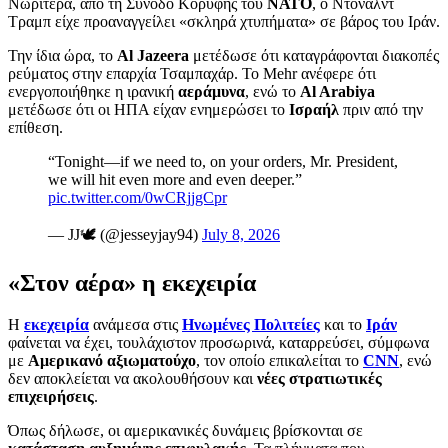
Νωρίτερα, από τη Σύνοδο Κορυφής του
ΝΑΤΟ
, ο Ντόναλντ
Τραμπ είχε προαναγγείλει «σκληρά χτυπήματα» σε βάρος του Ιράν.
Την ίδια ώρα, το
Al Jazeera
μετέδωσε ότι καταγράφονται διακοπές
ρεύματος στην επαρχία Τσαμπαχάρ. Το Mehr ανέφερε ότι
ενεργοποιήθηκε η ιρανική
αεράμυνα
, ενώ το
Al Arabiya
μετέδωσε ότι οι ΗΠΑ είχαν ενημερώσει το
Ισραήλ
πριν από την
επίθεση.
“Tonight—if we need to, on your orders, Mr. President,
we will hit even more and even deeper.”
pic.twitter.com/0wCRjjgCpr
— JJ🕊️ (@jesseyjay94)
July 8, 2026
«Στον αέρα» η εκεχειρία
Η
εκεχειρία
ανάμεσα στις
Ηνωμένες Πολιτείες
και το
Ιράν
φαίνεται να έχει, τουλάχιστον προσωρινά, καταρρεύσει, σύμφωνα
με
Αμερικανό αξιωματούχο
, τον οποίο επικαλείται το
CNN
, ενώ
δεν αποκλείεται να ακολουθήσουν και
νέες στρατιωτικές
επιχειρήσεις
.
Όπως δήλωσε, οι αμερικανικές δυνάμεις βρίσκονται σε