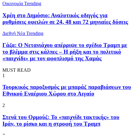
Oικονομία
Trending
Χρέη στο Δημόσιο: Αναλυτικός οδηγός για
ρυθμίσεις οφειλών σε 24, 48 και 72 μηνιαίες δόσεις
Διεθνή Νέα
Trending
Γάζα: Ο Νετανιάχου απέρριψε το σχέδιο Τραμπ με
το βλέμμα στις κάλπες – Η ρήξη και το πολιτικό
«παιχνίδι» με τον αφοπλισμό της Χαμάς
MUST READ
1
Τουρκικός παροξυσμός με μπαράζ παραβιάσεων του
Εθνικού Εναέριου Χώρου στο Αιγαίο
2
Στενά του Ορμούζ: Το «παιχνίδι τακτικής» του
Ιράν, το ρίσκο και η στροφή του Τραμπ