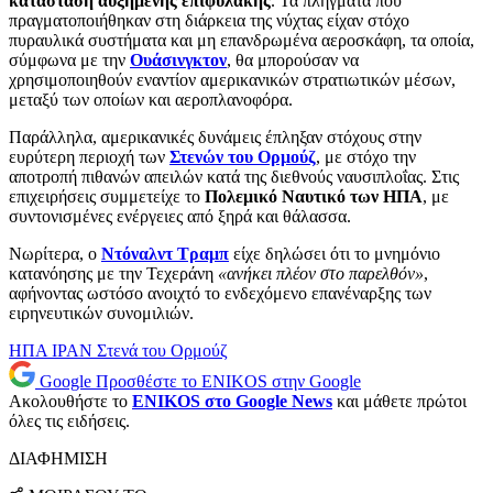
κατάσταση αυξημένης επιφυλακής
. Τα πλήγματα που
πραγματοποιήθηκαν στη διάρκεια της νύχτας είχαν στόχο
πυραυλικά συστήματα και μη επανδρωμένα αεροσκάφη, τα οποία,
σύμφωνα με την
Ουάσινγκτον
, θα μπορούσαν να
χρησιμοποιηθούν εναντίον αμερικανικών στρατιωτικών μέσων,
μεταξύ των οποίων και αεροπλανοφόρα.
Παράλληλα, αμερικανικές δυνάμεις έπληξαν στόχους στην
ευρύτερη περιοχή των
Στενών του Ορμούζ
, με στόχο την
αποτροπή πιθανών απειλών κατά της διεθνούς ναυσιπλοΐας. Στις
επιχειρήσεις συμμετείχε το
Πολεμικό Ναυτικό των ΗΠΑ
, με
συντονισμένες ενέργειες από ξηρά και θάλασσα.
Νωρίτερα, ο
Ντόναλντ Τραμπ
είχε δηλώσει ότι το μνημόνιο
κατανόησης με την Τεχεράνη
«ανήκει πλέον στο παρελθόν»
,
αφήνοντας ωστόσο ανοιχτό το ενδεχόμενο επανέναρξης των
ειρηνευτικών συνομιλιών.
ΗΠΑ
ΙΡΑΝ
Στενά του Ορμούζ
Google
Προσθέστε το ENIKOS στην Google
Ακολουθήστε το
ENIKOS στο Google News
και μάθετε πρώτοι
όλες τις ειδήσεις.
ΔΙΑΦΗΜΙΣΗ