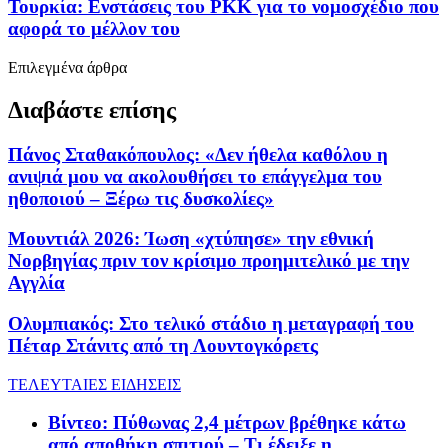
Τουρκία: Ενστάσεις του PKK για το νομοσχέδιο που
αφορά το μέλλον του
Επιλεγμένα άρθρα
Διαβάστε επίσης
Πάνος Σταθακόπουλος: «Δεν ήθελα καθόλου η
ανιψιά μου να ακολουθήσει το επάγγελμα του
ηθοποιού – Ξέρω τις δυσκολίες»
Μουντιάλ 2026: Ίωση «χτύπησε» την εθνική
Νορβηγίας πριν τον κρίσιμο προημιτελικό με την
Αγγλία
Ολυμπιακός: Στο τελικό στάδιο η μεταγραφή του
Πέταρ Στάνιτς από τη Λουντογκόρετς
ΤΕΛΕΥΤΑΙΕΣ ΕΙΔΗΣΕΙΣ
Βίντεο: Πύθωνας 2,4 μέτρων βρέθηκε κάτω
από αποθήκη σπιτιού – Τι έδειξε η