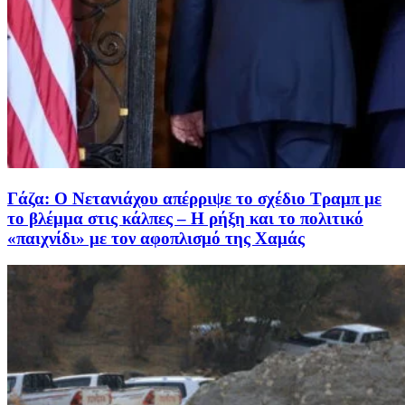
Γάζα: Ο Νετανιάχου απέρριψε το σχέδιο Τραμπ με
το βλέμμα στις κάλπες – Η ρήξη και το πολιτικό
«παιχνίδι» με τον αφοπλισμό της Χαμάς