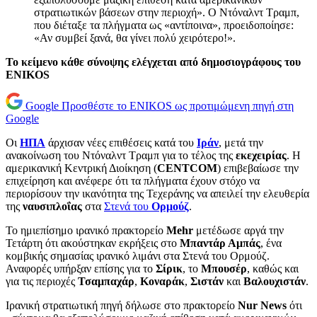
στρατιωτικών βάσεων στην περιοχή». Ο Ντόναλντ Τραμπ,
που διέταξε τα πλήγματα ως «αντίποινα», προειδοποίησε:
«Αν συμβεί ξανά, θα γίνει πολύ χειρότερο!».
Το κείμενο κάθε σύνοψης ελέγχεται από δημοσιογράφους του
ENIKOS
Google
Προσθέστε το ENIKOS ως προτιμώμενη πηγή στη
Google
Οι
ΗΠΑ
άρχισαν νέες επιθέσεις κατά του
Ιράν
, μετά την
ανακοίνωση του Ντόναλντ Τραμπ για το τέλος της
εκεχειρίας
. Η
αμερικανική Κεντρική Διοίκηση (
CENTCOM
) επιβεβαίωσε την
επιχείρηση και ανέφερε ότι τα πλήγματα έχουν στόχο να
περιορίσουν την ικανότητα της Τεχεράνης να απειλεί την ελευθερία
της
ναυσιπλοΐας
στα
Στενά του
Ορμούζ
.
Το ημιεπίσημο ιρανικό πρακτορείο
Mehr
μετέδωσε αργά την
Τετάρτη ότι ακούστηκαν εκρήξεις στο
Μπαντάρ Αμπάς
, ένα
κομβικής σημασίας ιρανικό λιμάνι στα Στενά του Ορμούζ.
Αναφορές υπήρξαν επίσης για το
Σίρικ
, το
Μπουσέρ
, καθώς και
για τις περιοχές
Τσαμπαχάρ
,
Κοναράκ
,
Σιστάν
και
Βαλουχιστάν
.
Ιρανική στρατιωτική πηγή δήλωσε στο πρακτορείο
Nur News
ότι