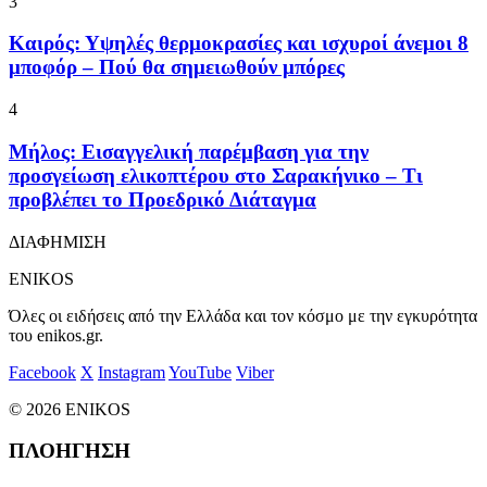
3
Καιρός: Υψηλές θερμοκρασίες και ισχυροί άνεμοι 8
μποφόρ – Πού θα σημειωθούν μπόρες
4
Μήλος: Εισαγγελική παρέμβαση για την
προσγείωση ελικοπτέρου στο Σαρακήνικο – Τι
προβλέπει το Προεδρικό Διάταγμα
ΔΙΑΦΗΜΙΣΗ
ENIKOS
Όλες οι ειδήσεις από την Ελλάδα και τον κόσμο με την εγκυρότητα
του enikos.gr.
Facebook
X
Instagram
YouTube
Viber
© 2026 ENIKOS
ΠΛΟΗΓΗΣΗ