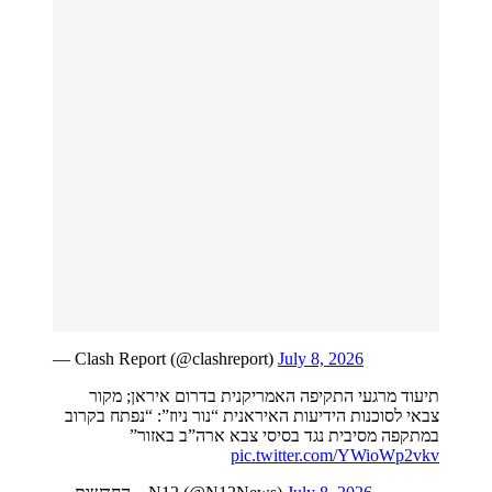
— Clash Report (@clashreport)
July 8, 2026
תיעוד מרגעי התקיפה האמריקנית בדרום איראן; מקור
צבאי לסוכנות הידיעות האיראנית “נור ניוז”: “נפתח בקרוב
במתקפה מסיבית נגד בסיסי צבא ארה”ב באזור”
pic.twitter.com/YWioWp2vkv