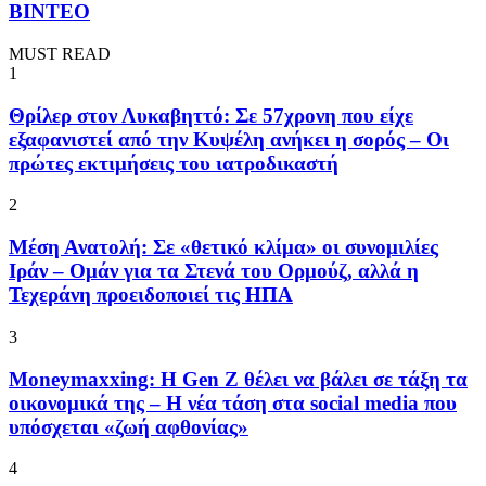
ΒΙΝΤΕΟ
MUST READ
1
Θρίλερ στον Λυκαβηττό: Σε 57χρονη που είχε
εξαφανιστεί από την Κυψέλη ανήκει η σορός – Οι
πρώτες εκτιμήσεις του ιατροδικαστή
2
Μέση Ανατολή: Σε «θετικό κλίμα» οι συνομιλίες
Ιράν – Ομάν για τα Στενά του Ορμούζ, αλλά η
Τεχεράνη προειδοποιεί τις ΗΠΑ
3
Moneymaxxing: Η Gen Z θέλει να βάλει σε τάξη τα
οικονομικά της – Η νέα τάση στα social media που
υπόσχεται «ζωή αφθονίας»
4