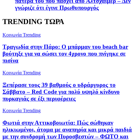
πατέρα του που πάσχει από Αλτσχάιμερ – Δεν
γνώριζε ότι έγινε Πρωθυπουργός
TRENDING ΤΩΡΑ
Κοινωνία
Trending
Τραγωδία στην Πάρο: Ο μπάρμαν του beach bar
βούτηξε για να σώσει τον 4χρονο που πνίγηκε σε
πισίνα
Κοινωνία
Trending
Ξεπέρασε τους 39 βαθμούς ο υδράργυρος το
Σάββατο – Red Code για πολύ υψηλό κίνδυνο
πυρκαγιάς σε έξι περιφέρειες
Κοινωνία
Trending
Φωτιά στην Αττικοβοιωτία: Πώς σώθηκαν
ηλικιωμένοι, άτομα με αναπηρία και μικρά παιδιά
με την συνδρομή των Πυροσβεστών – ΦΩΤΟ και