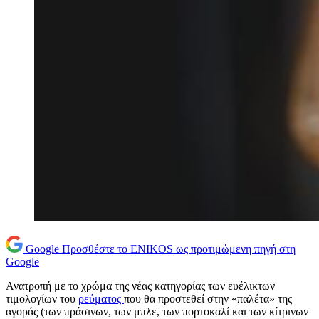
Google
Προσθέστε το ENIKOS ως προτιμώμενη πηγή στη
Google
Ανατροπή με το χρώμα της νέας κατηγορίας των ευέλικτων
τιμολογίων του
ρεύματος
που θα προστεθεί στην «παλέτα» της
αγοράς (των πράσινων, των μπλε, των πορτοκαλί και των κίτρινων