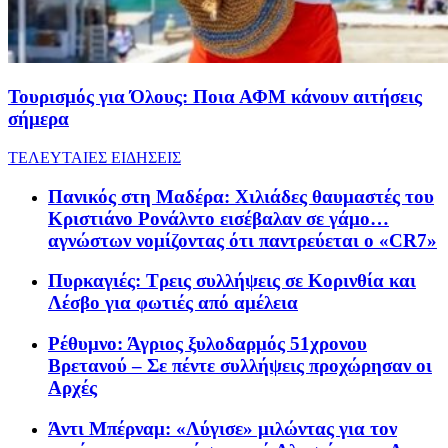
Τουρισμός για Όλους: Ποια ΑΦΜ κάνουν αιτήσεις
σήμερα
ΤΕΛΕΥΤΑΙΕΣ ΕΙΔΗΣΕΙΣ
Πανικός στη Μαδέρα: Χιλιάδες θαυμαστές του
Κριστιάνο Ρονάλντο εισέβαλαν σε γάμο…
αγνώστων νομίζοντας ότι παντρεύεται ο «CR7»
Πυρκαγιές: Τρεις συλλήψεις σε Κορινθία και
Λέσβο για φωτιές από αμέλεια
Ρέθυμνο: Άγριος ξυλοδαρμός 51χρονου
Βρετανού – Σε πέντε συλλήψεις προχώρησαν οι
Αρχές
Άντι Μπέρναμ: «Λύγισε» μιλώντας για τον