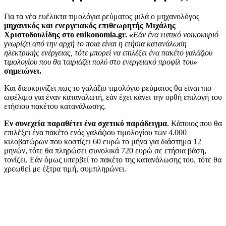
Για τα νέα ευέλικτα τιμολόγια ρεύματος μιλά ο μηχανολόγος
μηχανικός και ενεργειακός επιθεωρητής Μιχάλης
Χριστοδουλίδης στο enikonomia.gr.
«
Εάν ένα τυπικό νοικοκυριό
γνωρίζει από την αρχή το ποια είναι η ετήσια κατανάλωση
ηλεκτρικής ενέργειας, τότε μπορεί να επιλέξει ένα πακέτο γαλάζιου
τιμολογίου που θα ταιριάζει πολύ στο ενεργειακό προφίλ του
»
σημειώνει.
Και διευκρινίζει πως το γαλάζιο τιμολόγιο ρεύματος θα είναι πιο
ωφέλιμο για έναν καταναλωτή, εάν έχει κάνει την ορθή επιλογή του
ετήσιου πακέτου κατανάλωσης.
Εν συνεχεία παραθέτει ένα σχετικό παράδειγμα
. Κάποιος που θα
επιλέξει ένα πακέτο ενός γαλάζιου τιμολογίου των 4.000
κιλοβατώρων που κοστίζει 60 ευρώ το μήνα για διάστημα 12
μηνών, τότε θα πληρώσει συνολικά 720 ευρώ σε ετήσια βάση,
τονίζει. Εάν όμως υπερβεί το πακέτο της κατανάλωσης του, τότε θα
χρεωθεί με έξτρα τιμή, συμπληρώνει.