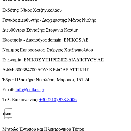
Εκδότης:
Νίκος Χατζηνικολάου
Γενικός Διευθυντής - Διαχειριστής:
Μάνος Νιφλής
Διευθύντρια Σύνταξης:
Στεφανία Κασίμη
Ιδιοκτησία - Δικαιούχος domain:
ENIKOS AE
Νόμιμος Εκπρόσωπος:
Στέργιος Χατζηνικολάου
Επωνυμία:
ΕΝΙΚΟΣ ΥΠΗΡΕΣΙΕΣ ΔΙΑΔΙΚΤΥΟΥ ΑΕ
ΑΦΜ:
800384700
ΔΟΥ:
ΚΕΦΟΔΕ ΑΤΤΙΚΗΣ
Έδρα:
Πλαστήρα Νικολάου, Μαρούσι, 151 24
Email:
info@enikos.gr
Τηλ. Επικοινωνίας:
+30 (210) 878-8006
Μητρώο Έντυπου και Ηλεκτρονικού Τύπου