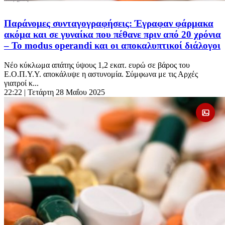
Παράνομες συνταγογραφήσεις: Έγραφαν φάρμακα
ακόμα και σε γυναίκα που πέθανε πριν από 20 χρόνια
– To modus operandi και οι αποκαλυπτικοί διάλογοι
Νέο κύκλωμα απάτης ύψους 1,2 εκατ. ευρώ σε βάρος του
Ε.Ο.Π.Υ.Υ. αποκάλυψε η αστυνομία. Σύμφωνα με τις Αρχές
γιατροί κ...
22:22
| Τετάρτη 28 Μαΐου 2025