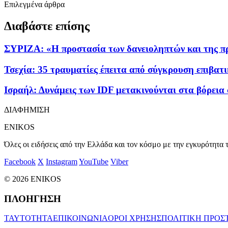
Επιλεγμένα άρθρα
Διαβάστε επίσης
ΣΥΡΙΖΑ: «Η προστασία των δανειοληπτών και της πρώ
Τσεχία: 35 τραυματίες έπειτα από σύγκρουση επιβ
Ισραήλ: Δυνάμεις των IDF μετακινούνται στα βόρεια
ΔΙΑΦΗΜΙΣΗ
ENIKOS
Όλες οι ειδήσεις από την Ελλάδα και τον κόσμο με την εγκυρότητα τ
Facebook
X
Instagram
YouTube
Viber
© 2026 ENIKOS
ΠΛΟΗΓΗΣΗ
ΤΑΥΤΟΤΗΤΑ
ΕΠΙΚΟΙΝΩΝΙΑ
ΟΡΟΙ ΧΡΗΣΗΣ
ΠΟΛΙΤΙΚΗ ΠΡΟΣ