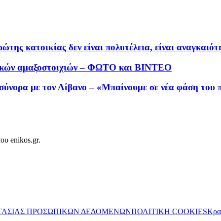
της κατοικίας δεν είναι πολυτέλεια, είναι αναγκαιό
ατικών αμαξοστοιχιών – ΦΩΤΟ και ΒΙΝΤΕΟ
 σύνορα με τον Λίβανο – «Μπαίνουμε σε νέα φάση του 
ου enikos.gr.
ΤΑΣΙΑΣ ΠΡΟΣΩΠΙΚΩΝ ΔΕΔΟΜΕΝΩΝ
ΠΟΛΙΤΙΚΗ COOKIES
Κρα