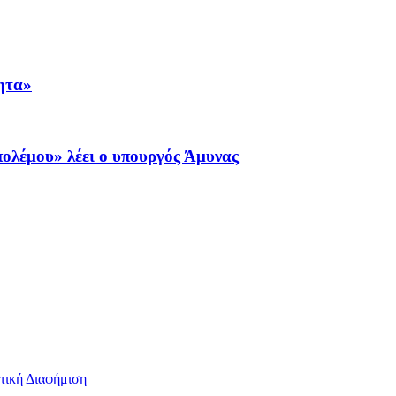
τητα»
πολέμου» λέει ο υπουργός Άμυνας
τική Διαφήμιση