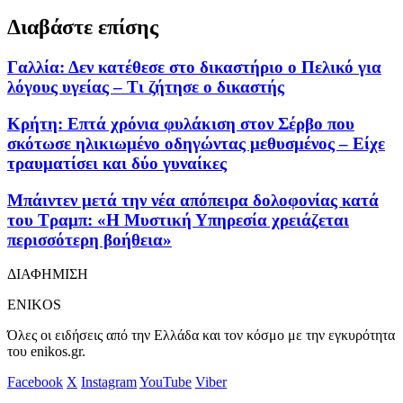
Διαβάστε επίσης
Γαλλία: Δεν κατέθεσε στο δικαστήριο ο Πελικό για
λόγους υγείας – Τι ζήτησε ο δικαστής
Κρήτη: Επτά χρόνια φυλάκιση στον Σέρβο που
σκότωσε ηλικιωμένο οδηγώντας μεθυσμένος – Είχε
τραυματίσει και δύο γυναίκες
Μπάιντεν μετά την νέα απόπειρα δολοφονίας κατά
του Τραμπ: «Η Μυστική Υπηρεσία χρειάζεται
περισσότερη βοήθεια»
ΔΙΑΦΗΜΙΣΗ
ENIKOS
Όλες οι ειδήσεις από την Ελλάδα και τον κόσμο με την εγκυρότητα
του enikos.gr.
Facebook
X
Instagram
YouTube
Viber