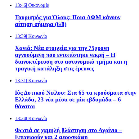
13:46
| Oικονομία
Τουρισμός για Όλους: Ποια ΑΦΜ κάνουν
αίτηση σήμερα (6/8)
13:39
| Κοινωνία
Χανιά: Νέα στοιχεία για την 75χρονη
αγνοούμενη που εντοπίστηκε νεκρή – Η
διανυκτέρευση στο αστυνομικό τμήμα και η
τραγική κατάληξη στις έρευνες
13:31
| Κοινωνία
Ιός Δυτικού Νείλου: Στα 65 τα κρούσματα στην
Ελλάδα, 23 νέα μέσα σε μία εβδομάδα – 6
θάνατοι
13:24
| Κοινωνία
Φωτιά σε χαμηλή βλάστηση στο Αγρίνιο –
Επιχειρούν και 2 αεροσκάφη