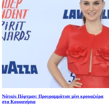
Νάταλι Πόρτμαν: Προγραμμάτισε μίνι κρουαζιέρα
στα Κουφονήσια