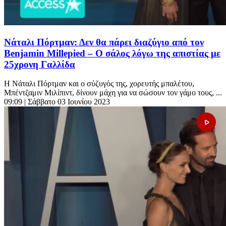
Νάταλι Πόρτμαν: Δεν θα πάρει διαζύγιο από τον
Benjamin Millepied – Ο σάλος λόγω της απιστίας με
25χρονη Γαλλίδα
Η Νάταλι Πόρτμαν και ο σύζυγός της, χορευτής μπαλέτου,
Μπέντζαμιν Μιλίπιντ, δίνουν μάχη για να σώσουν τον γάμο τους, ...
09:09
| Σάββατο 03 Ιουνίου 2023