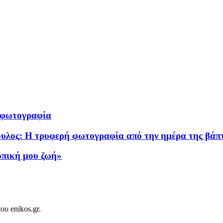
ή φωτογραφία
λος: Η τρυφερή φωτογραφία από την ημέρα της βάπτι
ωπική μου ζωή»
ου enikos.gr.