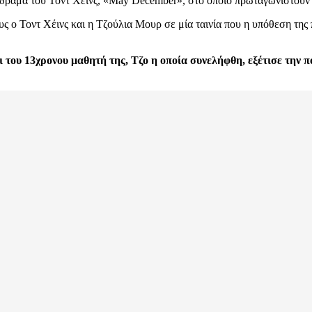
δράμα του Τοντ Χέινς, «May December», στο οποίο πρωταγωνιστούν
ς ο Τοντ Χέινς και η Τζούλια Μουρ σε μία ταινία που η υπόθεση της 
ι του 13χρονου μαθητή της, Τζο η οποία συνελήφθη, εξέτισε την 