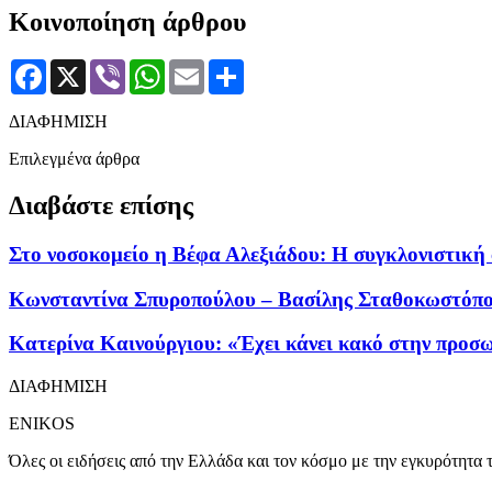
Κοινοποίηση άρθρου
Facebook
X
Viber
WhatsApp
Email
Μοιραστείτε
ΔΙΑΦΗΜΙΣΗ
Επιλεγμένα άρθρα
Διαβάστε επίσης
Στο νοσοκομείο η Βέφα Αλεξιάδου: Η συγκλονιστικ
Κωνσταντίνα Σπυροπούλου – Βασίλης Σταθοκωστόπου
Κατερίνα Καινούργιου: «Έχει κάνει κακό στην προσ
ΔΙΑΦΗΜΙΣΗ
ENIKOS
Όλες οι ειδήσεις από την Ελλάδα και τον κόσμο με την εγκυρότητα τ