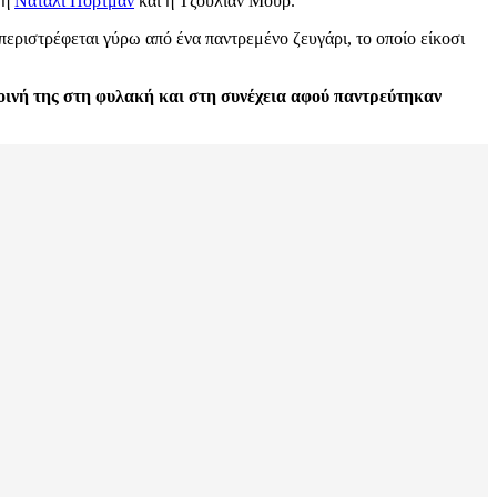
 η
Νάταλι Πόρτμαν
και η Τζούλιαν Μουρ.
περιστρέφεται γύρω από ένα παντρεμένο ζευγάρι, το οποίο είκοσι
ποινή της στη φυλακή και στη συνέχεια αφού παντρεύτηκαν