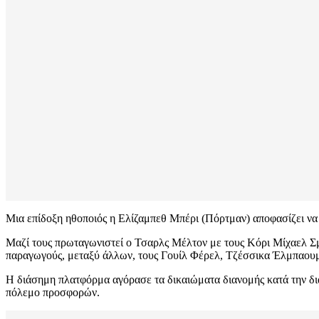
Μια επίδοξη ηθοποιός η Ελίζαμπεθ Μπέρι (Πόρτμαν) αποφασίζει να τ
Μαζί τους πρωταγωνιστεί ο Τσαρλς Μέλτον με τους Κόρι Μίχαελ Σμ
παραγωγούς, μεταξύ άλλων, τους Γουίλ Φέρελ, Τζέσσικα Έλμπαουμ
Η διάσημη πλατφόρμα αγόρασε τα δικαιώματα διανομής κατά την δι
πόλεμο προσφορών.