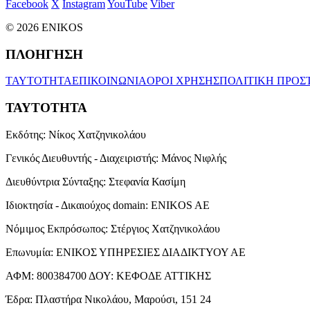
Facebook
X
Instagram
YouTube
Viber
© 2026 ENIKOS
ΠΛΟΗΓΗΣΗ
ΤΑΥΤΟΤΗΤΑ
ΕΠΙΚΟΙΝΩΝΙΑ
ΟΡΟΙ ΧΡΗΣΗΣ
ΠΟΛΙΤΙΚΗ ΠΡΟΣ
ΤΑΥΤΟΤΗΤΑ
Εκδότης:
Νίκος Χατζηνικολάου
Γενικός Διευθυντής - Διαχειριστής:
Μάνος Νιφλής
Διευθύντρια Σύνταξης:
Στεφανία Κασίμη
Ιδιοκτησία - Δικαιούχος domain:
ENIKOS AE
Νόμιμος Εκπρόσωπος:
Στέργιος Χατζηνικολάου
Επωνυμία:
ΕΝΙΚΟΣ ΥΠΗΡΕΣΙΕΣ ΔΙΑΔΙΚΤΥΟΥ ΑΕ
ΑΦΜ:
800384700
ΔΟΥ:
ΚΕΦΟΔΕ ΑΤΤΙΚΗΣ
Έδρα:
Πλαστήρα Νικολάου, Μαρούσι, 151 24